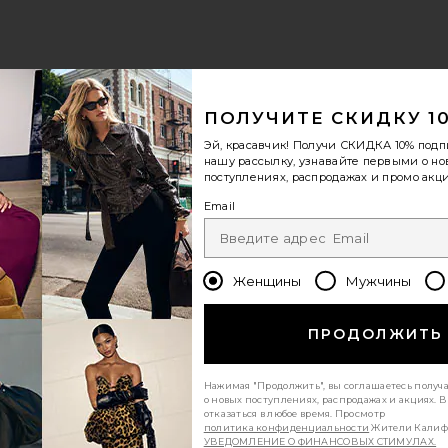
ale price:
revious price:
ПОЛУЧИТЕ СКИДКУ 1
Эй, красавчик! Получи
СКИДКА 10%
подп
нашу рассылку, узнавайте первыми о н
поступлениях, распродажах и промо акци
NA
МАКСИ ПЛАТЬЕ HODA
избранноеМАКСИ-ПЛАТЬЕ С ОДНИМ ПЛЕЧОМ ИЗ КРУЖЕВ
Email
Женщины
Мужчины
ПРОДОЛЖИТЬ
Нажимая "Продолжить", вы соглашаетесь получ
о новых поступлениях, распродажах и акциях. 
отказаться в любое время. Просмотр
ale price:
политика конфиденциальности
Жители Калиф
revious price:
УВЕДОМЛЕНИЕ О ФИНАНСОВЫХ СТИМУЛАХ.