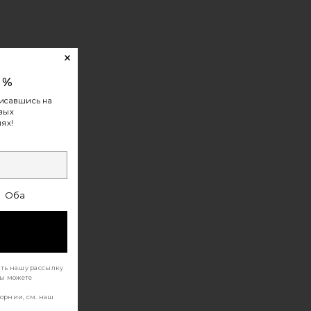
0%
исавшись на
овых
ях!
А BIONA
Оба
ать нашу рассылку
Вы можете
орнии, см. наш