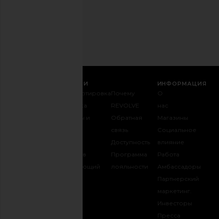
конфиденциальности
Email
РЕГИСТРАЦИЯ
СЛУЖБА ПОДДЕРЖКИ
ИНФОРМАЦИЯ
Связаться с
Транспортировка
Почему
О
нами
и доставка
REVOLVE
нас
1-888-442-
Возвраты и
Обратная
Магазины
5830
обмен
связь
Социальное
Оплата
Таблица
Доступность
влияние
FAQ
размеров
Программа
Работа
Отслеживать
Одаривающий
лояльности
Амбассадоры
заказ
REVOLVE
Партнерский
маркетинг.
Инвесторы
opens in a new 
Пресса