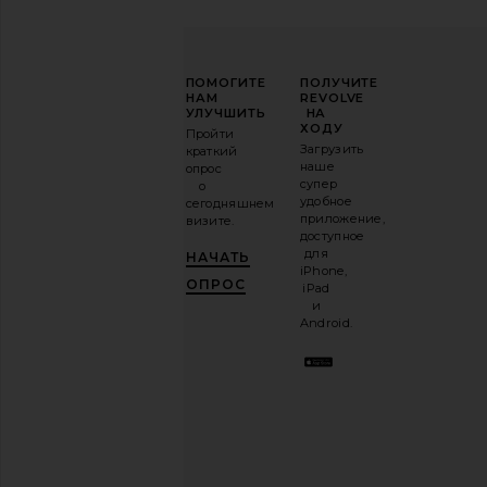
ПОВЫСЬТЕ
ПОМОГИТЕ
ПОЛУЧИТЕ
СВОЮ
НАМ
REVOLVE
ИГРУ
УЛУЧШИТЬ
НА
В
ХОДУ
Пройти
МОДЕ
Загрузить
краткий
наше
опрос
Подпишитесь
супер
о
на
удобное
сегодняшнем
нашу
приложение,
визите.
email-
доступное
рассылку
для
НАЧАТЬ
и
ПОЛУЧИ
iPhone,
10%!
.
ОПРОС
iPad
Это как
и
иметь
Android.
стильного
лучшего
друга.
Вы
можете
отказаться
в
любое
время.
Политика