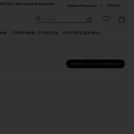
ЛАТНАЯ Доставка И Возврат
ВХОД
Нужна Помощь?
Развернуть Для
Поиск: Site
Избранные
Поиск
Визуальный поиск
Ther
ИНЫ
ГОРЯЧИЙ СПИСОК
РАСПРОДАЖА
Добавить в Мои Избранные