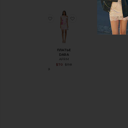
избранноеМИНИ ПЛАТЬЕ VIVIAN
избранноеПЛАТЬЕ DAR
МИНИ
ПЛАТЬЕ
ПЛАТЬЕ
DARA
VIVIAN
AFRM
AFRM
Sale price:
$70
$118
Previous price:
Sale price:
$54
$108
Previous price: