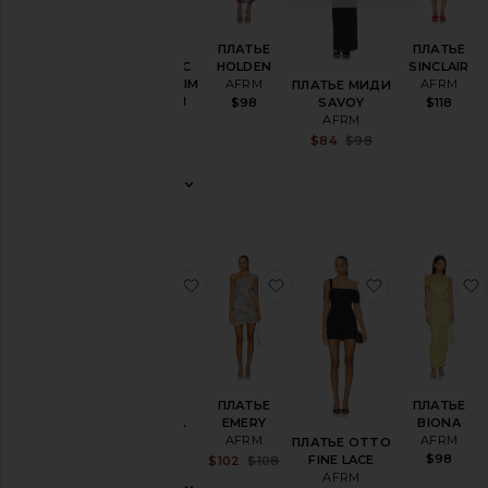
и
пальто
Комбинезоны
ПЛАТЬЕ
ПЛАТЬЕ
МАКСИ
HOLDEN
SINCLAIR
ПЛАТЬЕ С
Кожа
AFRM
AFRM
ОТКРЫТЫМ
ПЛАТЬЕ МИДИ
ПЛЕЧОМ
$98
$118
SAVOY
Одежда
BIONA
AFRM
для
AFRM
Sale price:
$84
$98
дома
Previous price:
$98
Брюки
Ромперы
Шорты
Юбки
избранноеПЛАТЬЕ CHASKA
избранноеПЛАТЬЕ EME
избранноеП
Свитера
и
трикотаж
Купальники
и накидки
ПЛАТЬЕ
ПЛАТЬЕ
ПЛАТЬЕ
Топы
CHASKA
EMERY
BIONA
AFRM
AFRM
AFRM
ПЛАТЬЕ OTTO
$88
$98
FINE LACE
Sale price:
$102
$108
Размер
Previous price:
AFRM