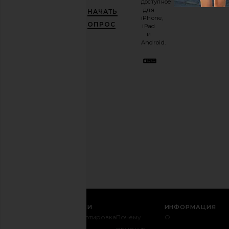
доступное
рассылку
для
НАЧАТЬ
и
ПОЛУЧИ
iPhone,
10%!
.
ОПРОС
iPad
Это как
и
иметь
Android.
стильного
лучшего
друга.
Вы
можете
отказаться
в
любое
время.
Политика
конфиденциальности
Email
РЕГИСТРАЦИЯ
СЛУЖБА ПОДДЕРЖКИ
ИНФОРМАЦИЯ
Связаться с
Транспортировка
Почему
О