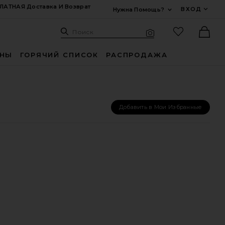
ЛАТНАЯ Доставка И Возврат
ВХОД
Нужна Помощь?
Развернуть Для
Поиск: Site
Избранные
Поиск
Визуальный поиск
Ther
ИНЫ
ГОРЯЧИЙ СПИСОК
РАСПРОДАЖА
Добавить в Мои Избранные