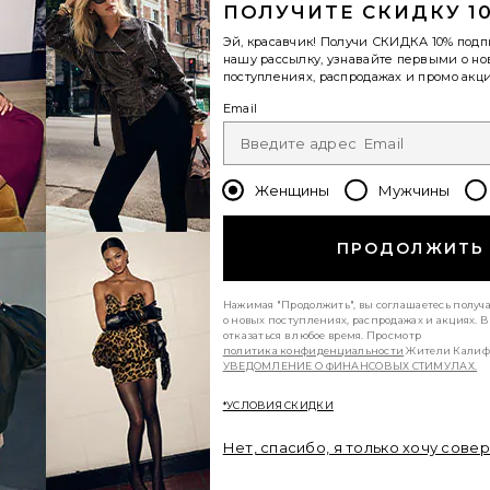
ПОЛУЧИТЕ СКИДКУ 1
Эй, красавчик! Получи
СКИДКА 10%
подп
нашу рассылку, узнавайте первыми о н
поступлениях, распродажах и промо акци
Email
Женщины
Мужчины
ПРОДОЛЖИТЬ
Нажимая "Продолжить", вы соглашаетесь получ
о новых поступлениях, распродажах и акциях. 
отказаться в любое время. Просмотр
политика конфиденциальности
Жители Калиф
УВЕДОМЛЕНИЕ О ФИНАНСОВЫХ СТИМУЛАХ.
*УСЛОВИЯ СКИДКИ
Нет, спасибо, я только хочу сове