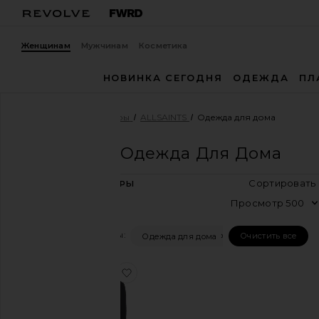
Женщинам
Мужчинам
Косметика
НОВИНКА СЕГОДНЯ
ОДЕЖДА
ПЛ
Женщины
Дизайнеры
ALLSAINTS
Одежда для дома
ALLSAINTS
Одежда Для Дома
ОТДЕЛ
С
1
ТОВАРЫ
Женщины
П
Мужчины
Фильтры:
Очистить все
Одежда для дома
Категория
Аксессуары
избранноеСВИТШОТ ANIA ETTA
Сумки
Деним