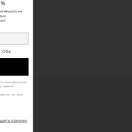
0%
исавшись на
овых
ях!
Оба
ать нашу рассылку
Вы можете
орнии, см. наш
ршить покупку