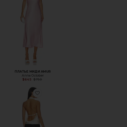
ПЛАТЬЕ МИДИ AMUR
Anna October
Previous price:
$645
$750
Favorite МАКСИ ПЛАТЬЕ AYLA