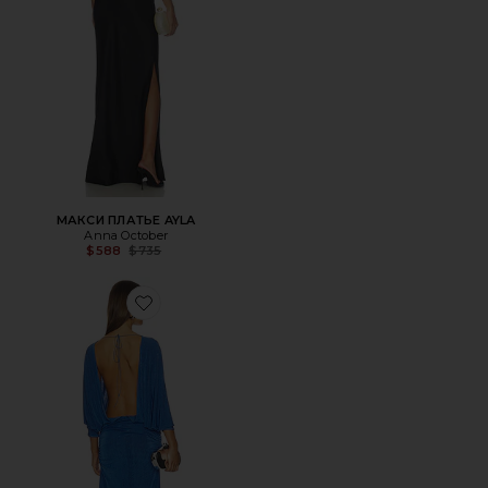
МАКСИ ПЛАТЬЕ AYLA
Anna October
Previous price:
$588
$735
Favorite МАКСИ ПЛАТЬЕ JANNA