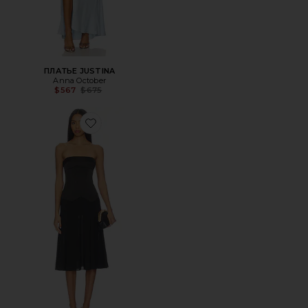
ПЛАТЬЕ JUSTINA
Anna October
Previous price:
$567
$675
Favorite ПЛАТЬЕ МИДИ ARIELLA