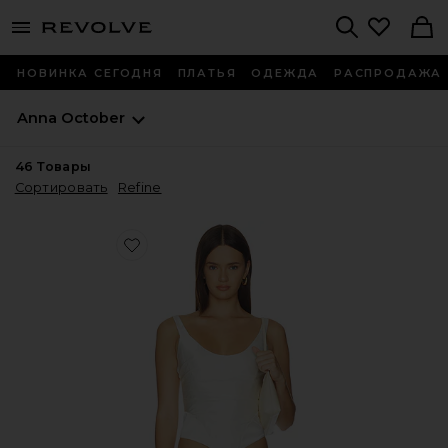
menu - shows more content
Revolve, Apparel & Fashion
Search
НОВИНКА СЕГОДНЯ
ПЛАТЬЯ
ОДЕЖДА
РАСПРОДАЖА
Anna October
46
Товары
Сортировать
Refine
Favorite МОЛОЧНО-БЕЛЫЙ КОРСЕТ С ДРАПИРОВАН