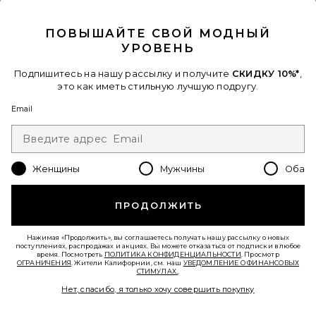
CLOSE MODAL
Favorite ТОП TULIP KISS
ПОВЫШАЙТЕ СВОЙ МОДНЫЙ
УРОВЕНЬ
Подпишитесь на нашу рассылку и получите
СКИДКУ 10%*
,
это как иметь стильную лучшую подругу.
Email
Женщины
Мужчины
Оба
ПРОДОЛЖИТЬ
Нажимая «Продолжить», вы соглашаетесь получать нашу рассылку о новых
ТОП TULIP KISS
поступлениях, распродажах и акциях. Вы можете отказаться от подписки в любое
Anna October
время. Посмотреть
ПОЛИТИКА КОНФИДЕНЦИАЛЬНОСТИ
. Просмотр
Previous price:
$221
$450
ОГРАНИЧЕНИЯ
. Жители Калифорнии, см. наш
УВЕДОМЛЕНИЕ О ФИНАНСОВЫХ
СТИМУЛАХ.
.
Нет, спасибо, я только хочу совершить покупку
Favorite МАКСИ ПЛАТЬЕ TULIP