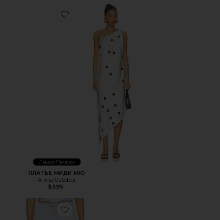
Favorite ПЛАТЬЕ МИДИ MIO
Лидер Продаж
ПЛАТЬЕ МИДИ MIO
Anna October
$595
Favorite БРЮКИ SELIN