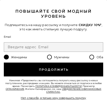
CLOSE MODAL
СУМКА PLAZA
ПОВЫШАЙТЕ СВОЙ МОДНЫЙ
Coach
УРОВЕНЬ
$95
Подпишитесь на нашу рассылку и получите
СКИДКУ 10%*
,
это как иметь стильную лучшую подругу.
Favorite СУМКА НА ПЛЕЧО ALLLURE
Email
Женщины
Мужчины
Оба
ПРОДОЛЖИТЬ
Нажимая «Продолжить», вы соглашаетесь получать нашу рассылку о новых
поступлениях, распродажах и акциях. Вы можете отказаться от подписки в любое
время. Посмотреть
ПОЛИТИКА КОНФИДЕНЦИАЛЬНОСТИ
. Просмотр
ОГРАНИЧЕНИЯ
. Жители Калифорнии, см. наш
УВЕДОМЛЕНИЕ О ФИНАНСОВЫХ
СТИМУЛАХ.
.
Нет, спасибо, я только хочу совершить покупку
СУМКА НА ПЛЕЧО ALLLURE