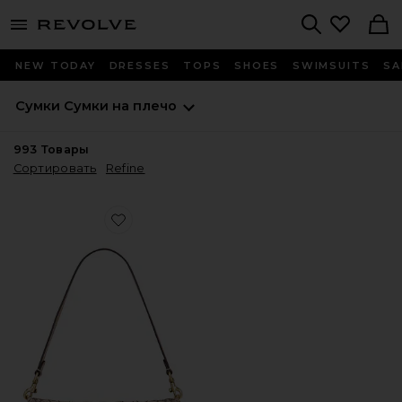
menu - shows more content
Revolve, Apparel & Fashion
Search
NEW TODAY
DRESSES
TOPS
SHOES
SWIMSUITS
SA
Сумки
Сумки на плечо
993
Товары
Сортировать
Refine
Favorite СУМКА НА ПЛЕЧО, 26 ДЮЙМОВ CRYSTAL SIGN