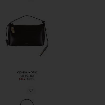
СУМКА-ХОБО
VERAFIED
Previous price:
$167
$278
Favorite СУМКА НА ПЛЕЧО ECLAIR