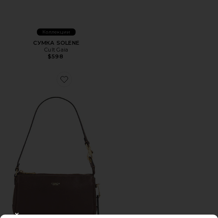
Коллекции
СУМКА SOLENE
Cult Gaia
$598
Favorite СУМКА PLAZA