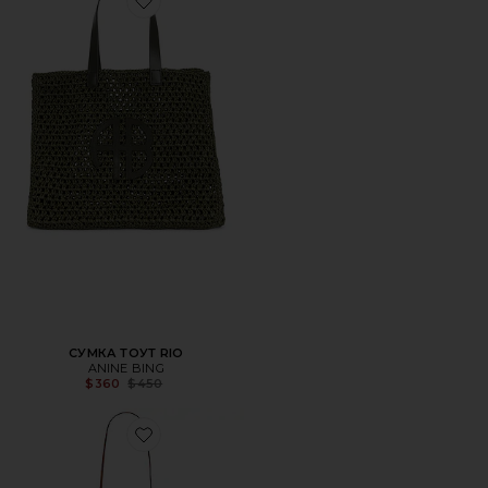
Favorite СУМКА ТОУТ RIO
СУМКА ТОУТ RIO
ANINE BING
Previous price:
$360
$450
Favorite СУМКА