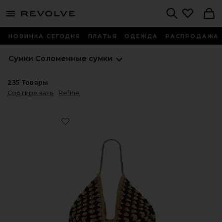
menu - shows more content
Revolve, Apparel & Fashion
Search
НОВИНКА СЕГОДНЯ
ПЛАТЬЯ
ОДЕЖДА
РАСПРОДАЖА
Сумки
Соломенные сумки
235
Товары
Сортировать
Refine
Favorite ПЛЯЖНАЯ СУМКА COASTLINE