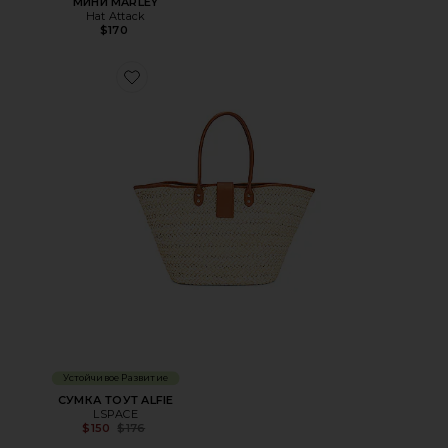
МИНИ MARLEY
Hat Attack
$170
Favorite СУМКА ТОУТ ALFIE
Устойчивое Развитие
СУМКА ТОУТ ALFIE
LSPACE
Previous price:
$150
$176