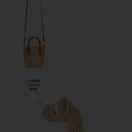
СУМКА
Seafolly
$80
Favorite КЛАТЧ VIERA