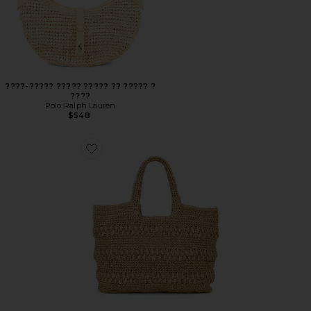
????-????? ????? ????? ?? ????? ?
????
Polo Ralph Lauren
$548
Favorite СУМКА CHANGING TIDES