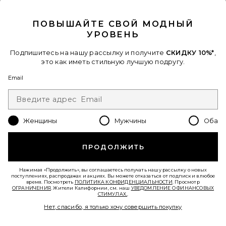
CLOSE MODAL
Favorite СУМКА НА ПЛЕЧО DREAMER
ПОВЫШАЙТЕ СВОЙ МОДНЫЙ
УРОВЕНЬ
Подпишитесь на нашу рассылку и получите
СКИДКУ 10%*
,
это как иметь стильную лучшую подругу.
Email
Женщины
Мужчины
Оба
ПРОДОЛЖИТЬ
СУМКА НА ПЛЕЧО DREAMER
Нажимая «Продолжить», вы соглашаетесь получать нашу рассылку о новых
Casa Clara
поступлениях, распродажах и акциях. Вы можете отказаться от подписки в любое
$99
время. Посмотреть
ПОЛИТИКА КОНФИДЕНЦИАЛЬНОСТИ
. Просмотр
ОГРАНИЧЕНИЯ
. Жители Калифорнии, см. наш
УВЕДОМЛЕНИЕ О ФИНАНСОВЫХ
СТИМУЛАХ.
.
Нет, спасибо, я только хочу совершить покупку
Favorite КЛАТЧ KARLA