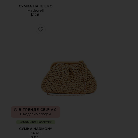
СУМКА НА ПЛЕЧО
Madewell
$128
Favorite СУМКА HARMONY
В ТРЕНДЕ СЕЙЧАС!
8 недавно продан
Устойчивое Развитие
СУМКА HARMONY
LSPACE
$114