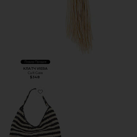
Лидер Продаж
КЛАТЧ VIERA
Cult Gaia
$348
Favorite СУМКА ТОУТ RAFFIA STRIPE