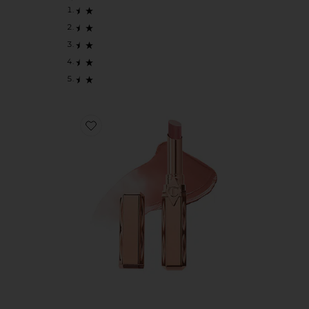
Favorite БАЛЬЗАМ-ТИНТ ДЛЯ ГУБ И ЩЕК BLUSH BALM L