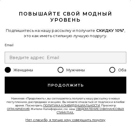
CLOSE MODAL
ПОВЫШАЙТЕ СВОЙ МОДНЫЙ
УРОВЕНЬ
Подпишитесь на нашу рассылку и получите
СКИДКУ 10%*
,
это как иметь стильную лучшую подругу.
Email
РУМЯНА ON-THE-GLOW BLUSH
Pixi
$19
Женщины
Мужчины
Оба
ПРОДОЛЖИТЬ
Нажимая «Продолжить», вы соглашаетесь получать нашу рассылку о новых
поступлениях, распродажах и акциях. Вы можете отказаться от подписки в любое
время. Посмотреть
ПОЛИТИКА КОНФИДЕНЦИАЛЬНОСТИ
. Просмотр
ОГРАНИЧЕНИЯ
. Жители Калифорнии, см. наш
УВЕДОМЛЕНИЕ О ФИНАНСОВЫХ
СТИМУЛАХ.
.
Нет, спасибо, я только хочу совершить покупку
Favorite ЖИДКИЕ РУМЯНА SUN WASH SUN WASH LIQU