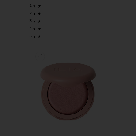
Favorite РУМЯНА SOFT FOCUS BLURRING BLUSH