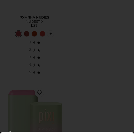
РУМЯНА NUDIES
NUDESTIX
$37
PLUS ICON TO SEE MORE OPTIONS FOR 
Favorite РУМЯНА ON-THE-GLOW BLUSH