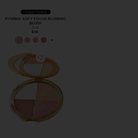
Лидер Продаж
РУМЯНА SOFT FOCUS BLURRING
BLUSH
ILIA
$36
PLUS ICON TO SEE MORE OPTIONS FOR 
Favorite НАБОР ДЛЯ ГЛАЗ И ЩЁК GLOW WARDROBE HI