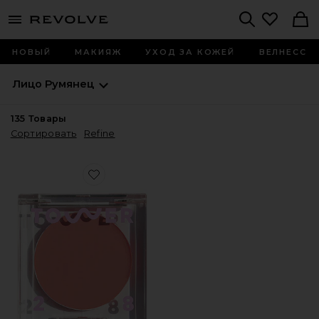
menu - shows more content
Revolve, Apparel & Fashion
Search
НОВЫЙ
МАКИЯЖ
УХОД ЗА КОЖЕЙ
ВЕЛНЕСС
Лицо
Румянец
135
Товары
Сортировать
Refine
Favorite ТОНАЛЬНЫЙ БАЛЬЗАМ BEACHPLEASE