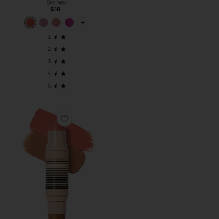
Sacheu
$18
PLUS ICON TO SEE MORE OPTIONS FOR 
Favorite ДУЭТ БРОНЗЕР, РУМЯНА DESERT ISLAND DUO