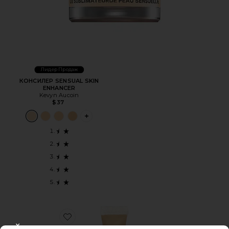
Лидер Продаж
КОНСИЛЕР SENSUAL SKIN
ENHANCER
Kevyn Aucoin
$37
PLUS ICON TO SEE MORE OPTIONS FOR
Favorite ?????????-???? LYCHEE CREME CORRECTOR