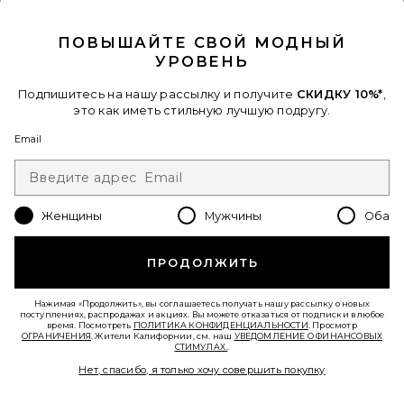
CLOSE MODAL
ПОВЫШАЙТЕ СВОЙ МОДНЫЙ
УРОВЕНЬ
Подпишитесь на нашу рассылку и получите
СКИДКУ 10%*
,
это как иметь стильную лучшую подругу.
Email
Женщины
Мужчины
Оба
Лидер Продаж
ПРОДОЛЖИТЬ
?????????-???? LYCHEE CREME
CORRECTOR
Ere Perez
Нажимая «Продолжить», вы соглашаетесь получать нашу рассылку о новых
$35
поступлениях, распродажах и акциях. Вы можете отказаться от подписки в любое
время. Посмотреть
ПОЛИТИКА КОНФИДЕНЦИАЛЬНОСТИ
. Просмотр
PLUS ICON TO SEE MORE OPTIONS FOR 
ОГРАНИЧЕНИЯ
. Жители Калифорнии, см. наш
УВЕДОМЛЕНИЕ О ФИНАНСОВЫХ
СТИМУЛАХ.
.
Нет, спасибо, я только хочу совершить покупку
Favorite КОНСИЛЕР BEAUTIFUL SKIN RADIANT