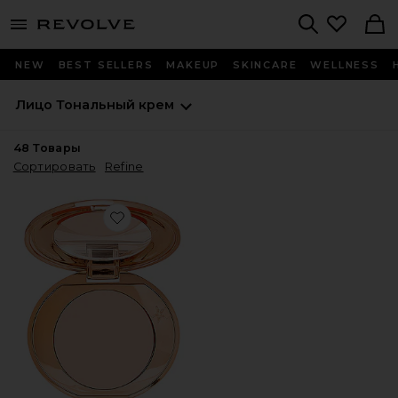
menu - shows more content
Revolve, Apparel & Fashion
Search
NEW
BEST SELLERS
MAKEUP
SKINCARE
WELLNESS
Лицо
Тональный крем
48
Товары
Сортировать
Refine
Favorite ЦВЕТНОЙ КОРРЕКТОР MAGIC VANISH COLOR 