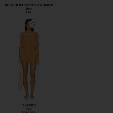
РОМПЕР ИЗ ПРЕМИУМ ДЖЕРСИ
Bobi
$62
Favorite РОМПЕР
РОМПЕР
Bobi
Previous price:
$66
$70