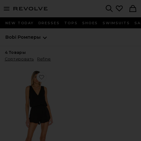
menu - shows more content
Revolve, Apparel & Fashion
Search
NEW TODAY
DRESSES
TOPS
SHOES
SWIMSUITS
SA
Bobi
Ромперы
4
Товары
Сортировать
Refine
Favorite РОМПЕР С ДРАПИРОВКОЙ