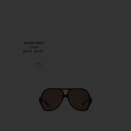
ОЧКИ JUDY
Chloe
Previous price:
$334
$445
Favorite СОЛНЦЕЗАЩИТНЫЕ ОЧКИ