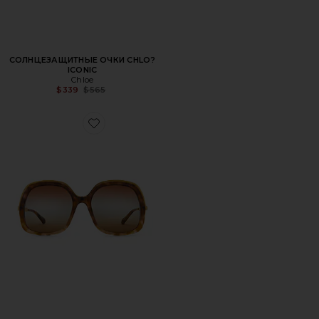
СОЛНЦЕЗАЩИТНЫЕ ОЧКИ CHLO?
ICONIC
Chloe
Previous price:
$339
$565
Favorite СОЛНЦЕЗАЩИТНЫЕ ОЧКИ ALY