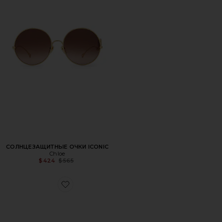
СОЛНЦЕЗАЩИТНЫЕ ОЧКИ ICONIC
Chloe
Previous price:
$424
$565
Favorite СОЛНЦЕЗАЩИТНЫЕ ОЧКИ ALY