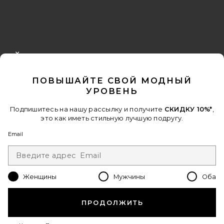
FOOTER
CLOSE MODAL
ПОЛУЧИТЕ СКИДКУ 10%
ПОВЫШАЙТЕ СВОЙ МОДНЫЙ
Когда вы подписываетесь на нашу рассылку, указав свой email.
УРОВЕНЬ
Отписаться можно в любой момент.
политика
конфиденциальности
Подпишитесь на нашу рассылку и получите
СКИДКУ 10%*
,
Email Address
это как иметь стильную лучшую подругу.
Email
Sign Up
Женщины
Мужчины
Оба
ru
USD
Change Country Regions Preferences - 
ПРОДОЛЖИТЬ
ПОМОГИТЕ НАМ СТАТЬ ЛУЧШЕ!