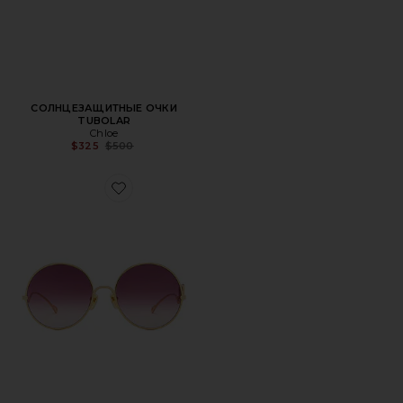
СОЛНЦЕЗАЩИТНЫЕ ОЧКИ
TUBOLAR
Chloe
Previous price:
$325
$500
Favorite СОЛНЦЕЗАЩИТНЫЕ ОЧКИ CHLO? ICONIC