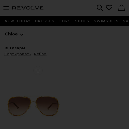
menu - shows more content
Revolve, Apparel & Fashion
Search
NEW TODAY
DRESSES
TOPS
SHOES
SWIMSUITS
SA
Chloe
18
Товары
Сортировать
Refine
Favorite СОЛНЦЕЗАЩИТНЫЕ ОЧКИ TUBOLAR