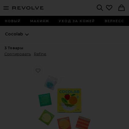
menu - shows more content
Revolve, Apparel & Fashion
Search
НОВЫЙ
МАКИЯЖ
УХОД ЗА КОЖЕЙ
ВЕЛНЕСС
Cocolab
3
Товары
Сортировать
Refine
Favorite НАБОР НИТОК ДЛЯ ВЫШИВАНИЯ COCOFLOSS