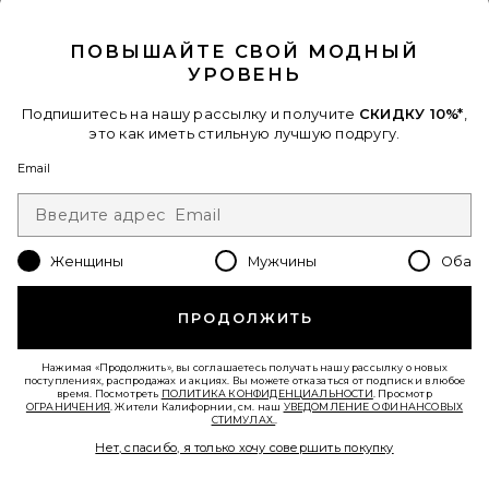
CLOSE MODAL
ПОВЫШАЙТЕ СВОЙ МОДНЫЙ
УРОВЕНЬ
Подпишитесь на нашу рассылку и получите
СКИДКУ 10%*
,
это как иметь стильную лучшую подругу.
Email
МЮЛИ TRIANA
Loeffler Randall
Женщины
Мужчины
Оба
$350
ПРОДОЛЖИТЬ
Favorite САНДАЛИИ HADLEY
Нажимая «Продолжить», вы соглашаетесь получать нашу рассылку о новых
поступлениях, распродажах и акциях. Вы можете отказаться от подписки в любое
время. Посмотреть
ПОЛИТИКА КОНФИДЕНЦИАЛЬНОСТИ
. Просмотр
ОГРАНИЧЕНИЯ
. Жители Калифорнии, см. наш
УВЕДОМЛЕНИЕ О ФИНАНСОВЫХ
СТИМУЛАХ.
.
Нет, спасибо, я только хочу совершить покупку