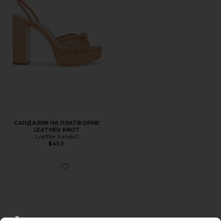
САНДАЛИИ НА ПЛАТФОРМЕ
LEATHER KNOT
Loeffler Randall
$450
Favorite МЮЛИ TRIANA