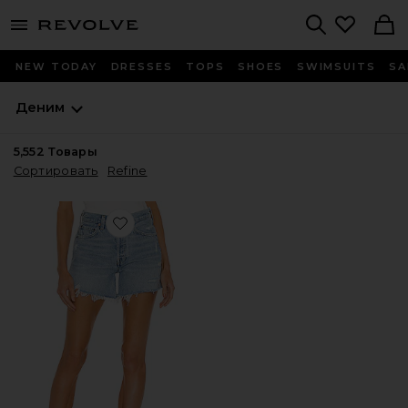
menu - shows more content
Revolve, Apparel & Fashion
Search
NEW TODAY
DRESSES
TOPS
SHOES
SWIMSUITS
SA
Деним
5,552
Товары
Сортировать
Refine
Favorite ШОРТЫ PARKER LONG