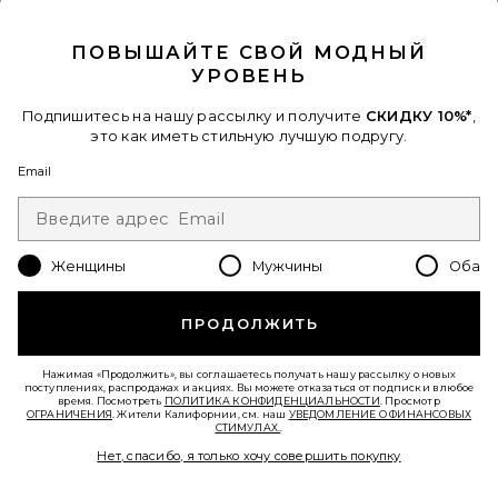
CLOSE MODAL
ПОВЫШАЙТЕ СВОЙ МОДНЫЙ
УРОВЕНЬ
Подпишитесь на нашу рассылку и получите
СКИДКУ 10%*
,
это как иметь стильную лучшую подругу.
Email
Женщины
Мужчины
Оба
ПРОДОЛЖИТЬ
ДЖИНСЫ PENNY
LIONESS
$110
Нажимая «Продолжить», вы соглашаетесь получать нашу рассылку о новых
поступлениях, распродажах и акциях. Вы можете отказаться от подписки в любое
время. Посмотреть
ПОЛИТИКА КОНФИДЕНЦИАЛЬНОСТИ
. Просмотр
ОГРАНИЧЕНИЯ
. Жители Калифорнии, см. наш
УВЕДОМЛЕНИЕ О ФИНАНСОВЫХ
СТИМУЛАХ.
.
Favorite РУБАШКА DENIM FITTED SHIRT
Нет, спасибо, я только хочу совершить покупку