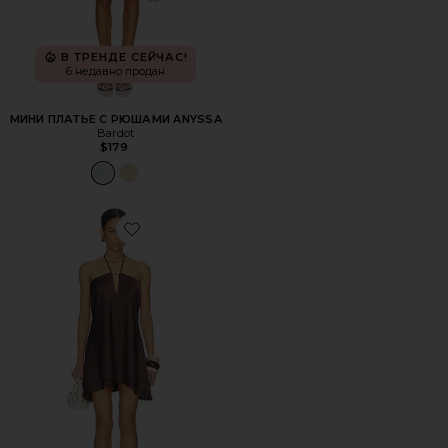
В ТРЕНДЕ СЕЙЧАС!
6 недавно продан
МИНИ ПЛАТЬЕ С РЮШАМИ ANYSSA
Bardot
$179
Favorite ПЛАТЬЕ FREYA