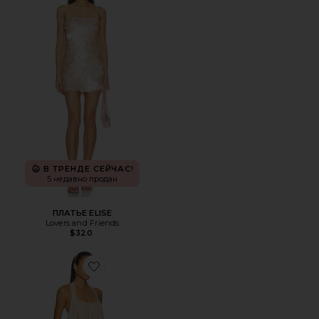
В ТРЕНДЕ СЕЙЧАС!
5 недавно продан
ПЛАТЬЕ ELISE
Lovers and Friends
$320
Favorite ПЛАТЬЕ KAYLA