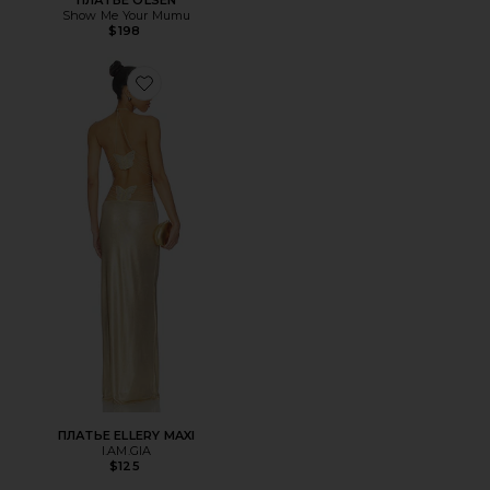
ПЛАТЬЕ OLSEN
Show Me Your Mumu
$198
Favorite ПЛАТЬЕ ELLERY MAXI
ПЛАТЬЕ ELLERY MAXI
I.AM.GIA
$125