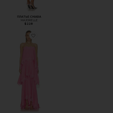
ПЛАТЬЕ CHIARA
MAJORELLE
$228
Favorite ПЛАТЬЕ MIRI