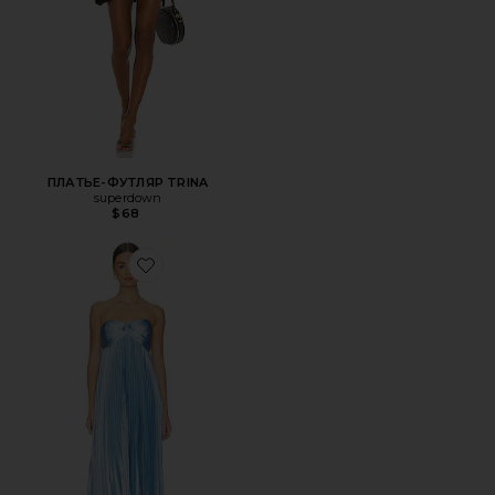
ПЛАТЬЕ-ФУТЛЯР TRINA
superdown
$68
Favorite ПЛАТЬЕ CYRINA