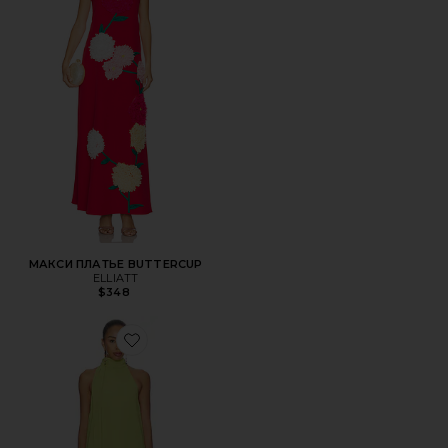
МАКСИ ПЛАТЬЕ BUTTERCUP
ELLIATT
$348
Favorite ПЛАТЬЕ MABEL