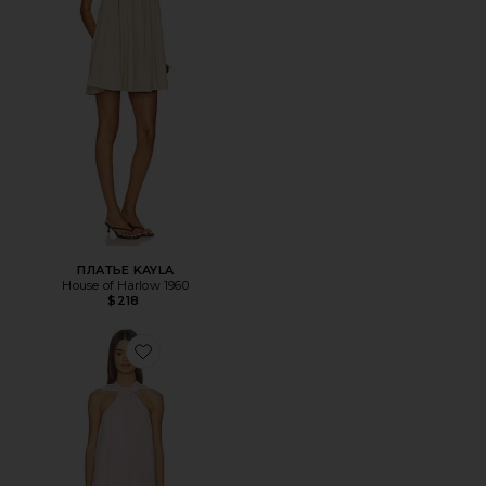
ПЛАТЬЕ KAYLA
House of Harlow 1960
$218
Favorite ПЛАТЬЕ WAVERLEY