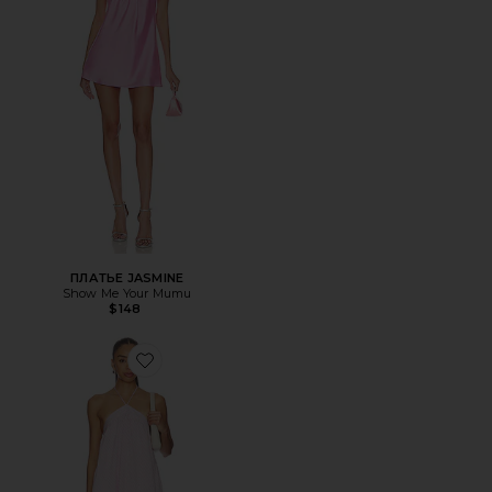
ПЛАТЬЕ JASMINE
Show Me Your Mumu
$148
Favorite ПЛАТЬЕ KEYONIE