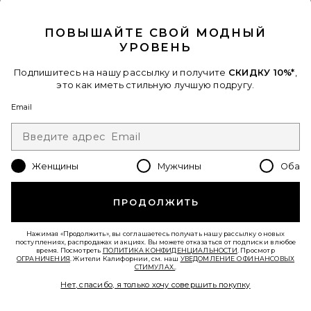
CLOSE MODAL
ПОВЫШАЙТЕ СВОЙ МОДНЫЙ
УРОВЕНЬ
Подпишитесь на нашу рассылку и получите
СКИДКУ 10%*
,
это как иметь стильную лучшую подругу.
ПЛАТЬЕ COLLAR BANDEAU
Email
NIIHAI
$116
Женщины
Мужчины
Оба
Favorite МИНИ ПЛАТЬЕ BREEZY
ПРОДОЛЖИТЬ
Нажимая «Продолжить», вы соглашаетесь получать нашу рассылку о новых
поступлениях, распродажах и акциях. Вы можете отказаться от подписки в любое
время. Посмотреть
ПОЛИТИКА КОНФИДЕНЦИАЛЬНОСТИ
. Просмотр
ОГРАНИЧЕНИЯ
. Жители Калифорнии, см. наш
УВЕДОМЛЕНИЕ О ФИНАНСОВЫХ
СТИМУЛАХ.
.
Нет, спасибо, я только хочу совершить покупку