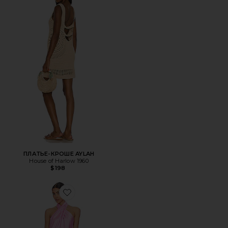
ПЛАТЬЕ-КРОШЕ AYLAH
House of Harlow 1960
$198
Favorite ПЛАТЬЕ JASMINE