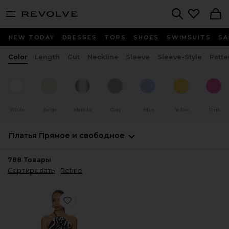
menu - shows more content
Revolve, Apparel & Fashion
Search
NEW TODAY
DRESSES
TOPS
SHOES
SWIMSUITS
SA
Color
Length
Cut
Neckline
Sleeve
Sleeve-Style
Patte
White
Beige
Metallic
Grey
Blue
Yellow
Pink
Платья
Прямое и свободное
788
Товары
Сортировать
Refine
Favorite ПЛАТЬЕ JASLYNN