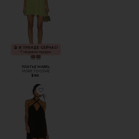
В ТРЕНДЕ СЕЙЧАС!
7 недавно продан
ПЛАТЬЕ MABEL
MORE TO COME
$86
Favorite ПЛАТЬЕ-ФУТЛЯР TRINA