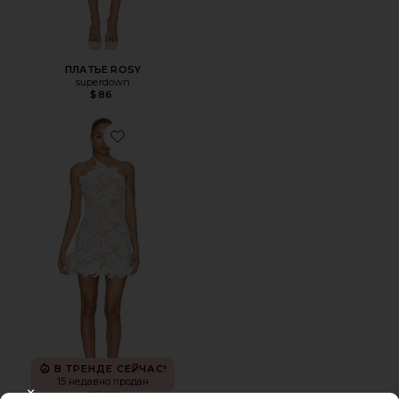
ПЛАТЬЕ ROSY
superdown
$86
Favorite ПЛАТЬЕ REMY
В ТРЕНДЕ СЕЙЧАС!
15 недавно продан