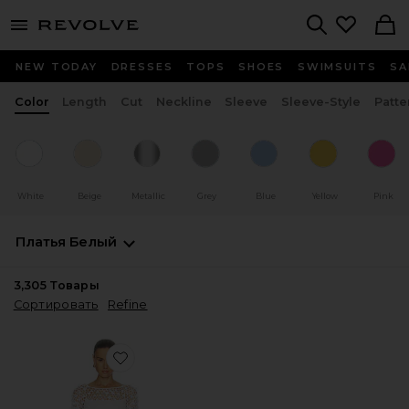
menu - shows more content
Revolve, Apparel & Fashion
Search
NEW TODAY
DRESSES
TOPS
SHOES
SWIMSUITS
SA
Color
Length
Cut
Neckline
Sleeve
Sleeve-Style
Patte
White
Beige
Metallic
Grey
Blue
Yellow
Pink
Платья
Белый
3,305
Товары
Сортировать
Refine
Favorite КОМПЛЕКТ CORALIE