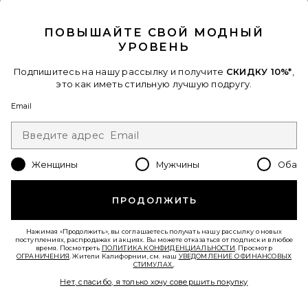
CLOSE MODAL
ПЛАТЬЕ REMY
Lovers and Friends
ПОВЫШАЙТЕ СВОЙ МОДНЫЙ
$250
УРОВЕНЬ
Подпишитесь на нашу рассылку и получите
СКИДКУ 10%*
,
Favorite ПЛАТЬЕ ANNABELLE
это как иметь стильную лучшую подругу.
Email
Женщины
Мужчины
Оба
ПРОДОЛЖИТЬ
Нажимая «Продолжить», вы соглашаетесь получать нашу рассылку о новых
поступлениях, распродажах и акциях. Вы можете отказаться от подписки в любое
время. Посмотреть
ПОЛИТИКА КОНФИДЕНЦИАЛЬНОСТИ
. Просмотр
ОГРАНИЧЕНИЯ
. Жители Калифорнии, см. наш
УВЕДОМЛЕНИЕ О ФИНАНСОВЫХ
СТИМУЛАХ.
.
Нет, спасибо, я только хочу совершить покупку
ПЛАТЬЕ ANNABELLE
MORE TO COME