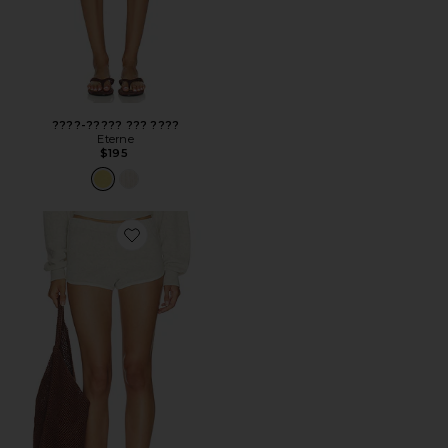
????-????? ??? ????
Eterne
$195
Favorite ????-????? ??? ????