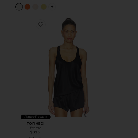
PLUS ICON TO SEE MORE OPTIONS FOR 
Favorite ТОП HEDI
Лидер Продаж
ТОП HEDI
Eterne
$325