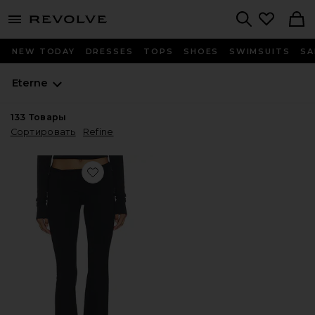
menu - shows more content
Revolve, Apparel & Fashion
Search
NEW TODAY
DRESSES
TOPS
SHOES
SWIMSUITS
SA
Eterne
133
Товары
Сортировать
Refine
Favorite РАСКЛЕШЕННЫЕ БРЮКИ С ОТВОРОТОМ НА 