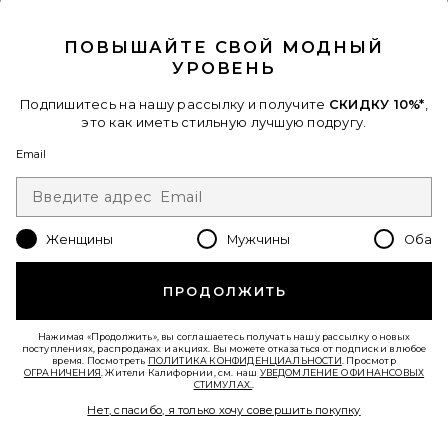
CLOSE MODAL
Favorite МАЙКА
ПОВЫШАЙТЕ СВОЙ МОДНЫЙ
УРОВЕНЬ
Подпишитесь на нашу рассылку и получите
СКИДКУ 10%*
,
это как иметь стильную лучшую подругу.
Email
Женщины
Мужчины
Оба
ПРОДОЛЖИТЬ
Нажимая «Продолжить», вы соглашаетесь получать нашу рассылку о новых
МАЙКА
поступлениях, распродажах и акциях. Вы можете отказаться от подписки в любое
Eterne
время. Посмотреть
ПОЛИТИКА КОНФИДЕНЦИАЛЬНОСТИ
. Просмотр
$115
ОГРАНИЧЕНИЯ
. Жители Калифорнии, см. наш
УВЕДОМЛЕНИЕ О ФИНАНСОВЫХ
СТИМУЛАХ.
.
Нет, спасибо, я только хочу совершить покупку