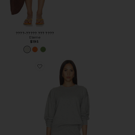
????-????? ??? ????
Eterne
$195
Favorite СВИТЕР ИЗ ХЛОПКА И КАШЕМИРА BROCK