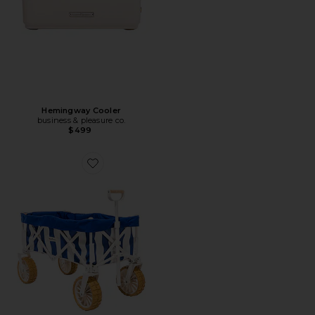
Hemingway Cooler
business & pleasure co.
$499
Favorite СКЛАДНАЯ ПЛЯЖНАЯ ТЕЛЕЖКА FOLDING BEA