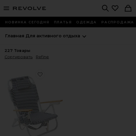
menu - shows more content
Revolve, Apparel & Fashion
Search
НОВИНКА СЕГОДНЯ
ПЛАТЬЯ
ОДЕЖДА
РАСПРОДАЖА
Главная
Для активного отдыха
227
Товары
Сортировать
Refine
Favorite ПЛЯЖНОЕ КРЕСЛО THE RESORT LUXE BEACH 