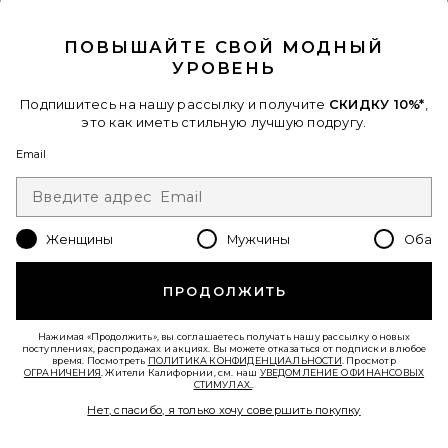
CLOSE MODAL
ПОВЫШАЙТЕ СВОЙ МОДНЫЙ
УРОВЕНЬ
Подпишитесь на нашу рассылку и получите
СКИДКУ 10%*
,
это как иметь стильную лучшую подругу.
ПЛАВАТЕЛЬНЫЕ «ЛАПШЕВЫЕ»
Email
ПЛАВУЧИЕ ЭЛЕМЕНТЫ В
ТКАНЕВОЙ ОБШИВКЕ FABRIC
NOODLE FLOATS
FUNBOY
$49
Женщины
Мужчины
Оба
Favorite ПЛЯЖНОЕ ПОЛОТЕНЦЕ С ГИБИСКУСОМ HIBI
ПРОДОЛЖИТЬ
Нажимая «Продолжить», вы соглашаетесь получать нашу рассылку о новых
поступлениях, распродажах и акциях. Вы можете отказаться от подписки в любое
время. Посмотреть
ПОЛИТИКА КОНФИДЕНЦИАЛЬНОСТИ
. Просмотр
ОГРАНИЧЕНИЯ
. Жители Калифорнии, см. наш
УВЕДОМЛЕНИЕ О ФИНАНСОВЫХ
СТИМУЛАХ.
.
Нет, спасибо, я только хочу совершить покупку