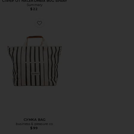
СПРЕЙ ОТ НАСЕКОМЫХ BUG SPRAY
Summary
$22
Favorite СУМКА BAG
СУМКА BAG
business & pleasure co.
$99