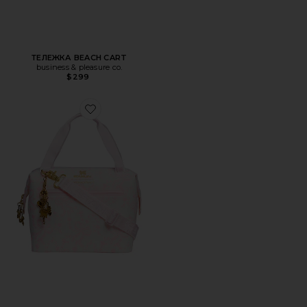
ТЕЛЕЖКА BEACH CART
business & pleasure co.
$299
Favorite ????-??????????? ??? ??????? ?? ???? ???? 7,4 ? T