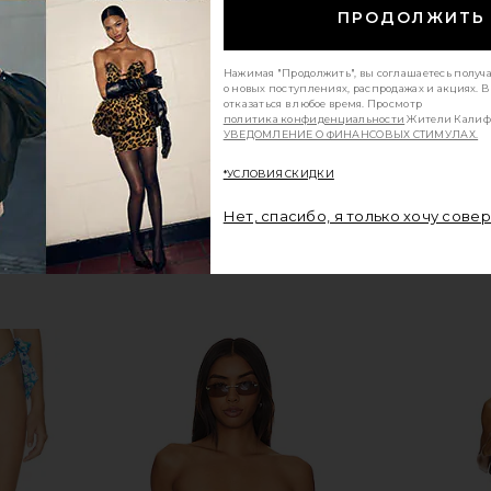
Gold Rush
ПРОДОЛЖИТЬ
Luli Fama
$99
Previous price:
Нажимая "Продолжить", вы соглашаетесь получ
о новых поступлениях, распродажах и акциях. 
отказаться в любое время. Просмотр
политика конфиденциальности
Жители Калиф
УВЕДОМЛЕНИЕ О ФИНАНСОВЫХ СТИМУЛАХ.
*УСЛОВИЯ СКИДКИ
Нет, спасибо, я только хочу сове
ss in Lemon
Jaded London Draped Lace Up Corset
Tropic of 