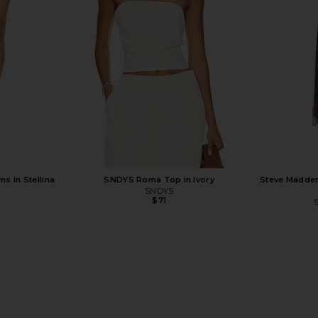
Top in Sand
Bott
Jaded London
$170
s in Stellina
SNDYS Roma Top in Ivory
Steve Madden
SNDYS
$71
Previous price: