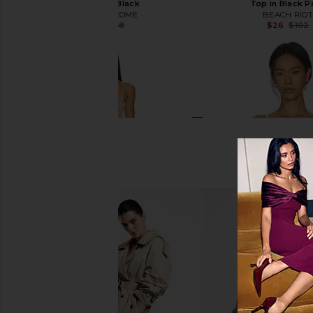
Bottom in Black
Top in Black P
MORE TO COME
BEACH RIOT
$14
$48
$26
$102
Previous price:
LIONESS Angelic Mini Dress in Ivory
Maaji Sundazed Bari Biki