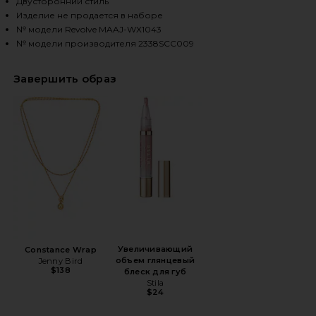
Двусторонний стиль
Изделие не продается в наборе
№ модели Revolve MAAJ-WX1043
HARE FLASH REVERSIBLE BIKINI BOTTOM IN MULTIC
HARE FLASH REVERSIBLE BIKINI BOTTOM IN MULTIC
HARE FLASH REVERSIBLE BIKINI BOTTOM IN MULTIC
№ модели производителя 2338SCC009
Завершить образ
Увеличивающий
Constance Wrap
объем глянцевый
Jenny Bird
$138
блеск для губ
Stila
$24