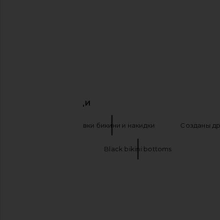
SNDYS Roma Top in Ivory
SKYLER SWIMWEAR Bikini 
SNDYS
Cobalt Blue
$71
SKYLER SWIMW
$49
$98
ПОХОЖИЕ ВЕЩИ
Maaji
Плавки бикини и накидки
Созданы др
Maaji swimwear
Black bikini bottoms