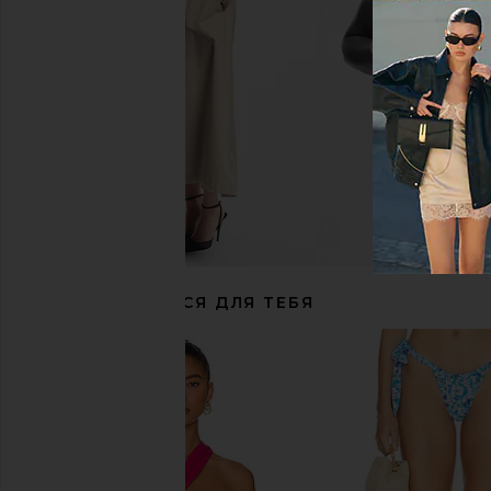
LIONESS
Pink
$90
Maaji
$71
$83
РЕКОМЕНДУЕТСЯ ДЛЯ ТЕБЯ
AFRM Romy Dress in Placed Desert
SNDYS Oskar Mini Dre