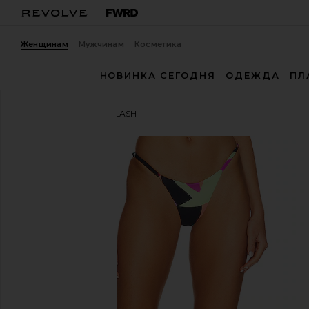
Женщинам
Мужчинам
Косметика
НОВИНКА СЕГОДНЯ
ОДЕЖДА
ПЛ
Maaji
НИЗ БИКИНИ FLASH
избранноеMaaji Flash Reversible Bikini Bottom in Mu