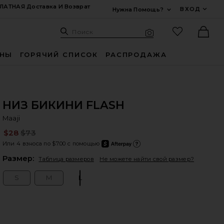
ЛАТНАЯ Доставка И Возврат
ВХОД
Нужна Помощь?
Развернуть Для
Поиск: Site
Избранные
Поиск
Визуальный поиск
Ther
ИНЫ
ГОРЯЧИЙ СПИСОК
РАСПРОДАЖА
НИЗ БИКИНИ FLASH
Ma
bran
Maaji
$28
$73
Pre
Или 4 взноса по $7.00 с помощью
after
Подро
Plea
Размер:
Таблица размеров
Не можете найти свой размер?
S
M
L
Size:
Size:
Size: