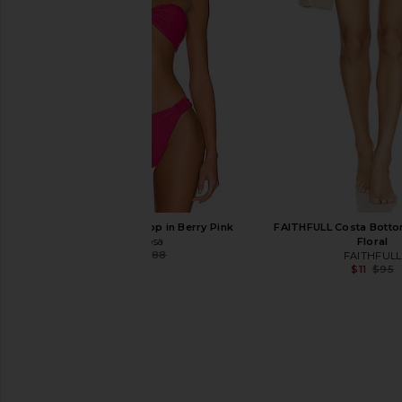
Tropic
SNDYS
$103
AFRM
$98
Tularosa Macey Top in Berry Pink
FAITHFULL Costa Bottom
Tularosa
Floral
$35
$88
FAITHFULL
Previous price:
$11
$95