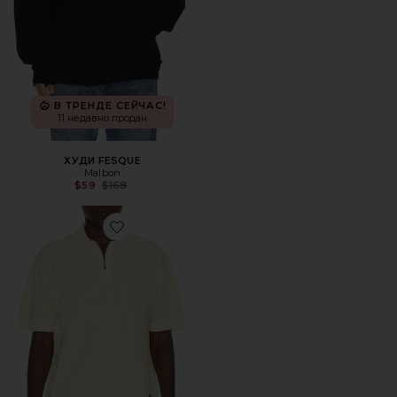
В ТРЕНДЕ СЕЙЧАС!
11 недавно продан
ХУДИ FESQUE
Malbon
Previous price:
$59
$168
Favorite ПОЛО NAVARRO