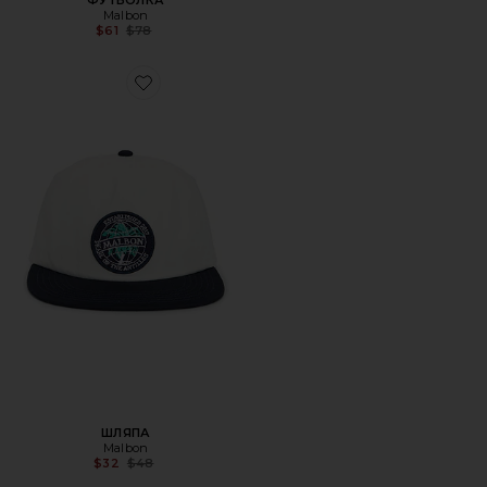
ФУТБОЛКА
Malbon
Previous price:
$61
$78
Favorite ШЛЯПА
ШЛЯПА
Malbon
Previous price:
$32
$48