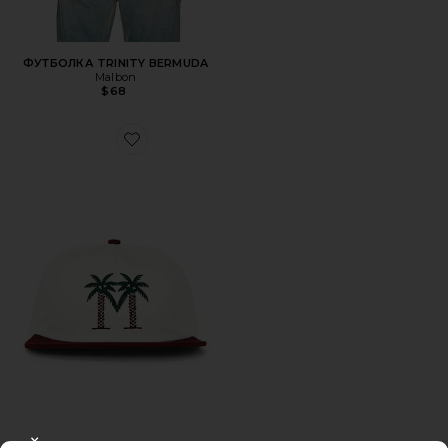
ФУТБОЛКА TRINITY BERMUDA
Malbon
$68
Favorite БЕЙСБОЛКА PALMA DRIVE