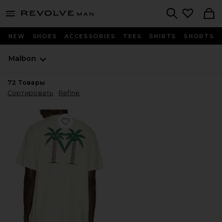
Revolve
menu - shows more content
Search
NEW
SHOES
ACCESSORIES
TEES
SHIRTS
SHORTS
Malbon
72
Товары
Сортировать
Refine
Favorite ФУТБОЛКА PALMS BERMUDA