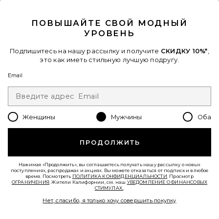
CLOSE MODAL
БЕЙСБОЛКА PALMA DRIVE
Malbon
$48
ПОВЫШАЙТЕ СВОЙ МОДНЫЙ
УРОВЕНЬ
Favorite ПОЛО FAIRWAY
Подпишитесь на нашу рассылку и получите
СКИДКУ 10%*
,
это как иметь стильную лучшую подругу.
Email
Женщины
Мужчины
Оба
ПРОДОЛЖИТЬ
Нажимая «Продолжить», вы соглашаетесь получать нашу рассылку о новых
поступлениях, распродажах и акциях. Вы можете отказаться от подписки в любое
В ТРЕНДЕ СЕЙЧАС!
время. Посмотреть
ПОЛИТИКА КОНФИДЕНЦИАЛЬНОСТИ
. Просмотр
5 недавно продан
ОГРАНИЧЕНИЯ
. Жители Калифорнии, см. наш
УВЕДОМЛЕНИЕ О ФИНАНСОВЫХ
СТИМУЛАХ.
.
Нет, спасибо, я только хочу совершить покупку
ПОЛО FAIRWAY
Malbon
$108