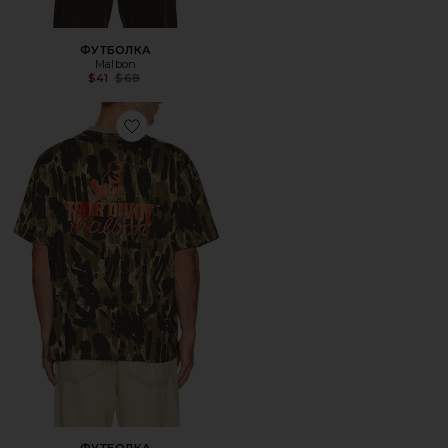
ФУТБОЛКА
Malbon
Previous price:
$41
$68
Favorite ФУТБОЛКА