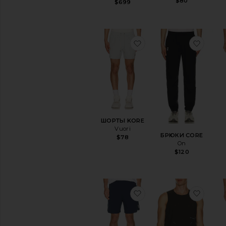
$80
$699
избранноеШОРТЫ K
избр
ШОРТЫ KORE
Vuori
БРЮКИ CORE
$78
On
$120
избранноеШОРТЫ C
избр