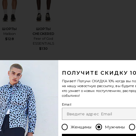
ШОРТЫ
ШОРТЫ
Malbon
CHECKERED
Fear of God
$128
ESSENTIALS
$130
ПОЛУЧИТЕ СКИДКУ 1
RAIN
анноеФУТБОЛКА С ДЛИННЫМ РУКАВОМ CLUB
избранноеКУРТКА
избранноеФУТБОЛКА COURT
Привет! Получи
СКИДКА 10%
когда вы п
на нашу новостную рассылку, вы будите 
кто узнает о новых поступлениях, распро
событиях!
Email
КУРТКА
ФУТБОЛКА
rfect Moment
COURT
Женщины
Мужчины
On
Sale price:
$878
$1,595