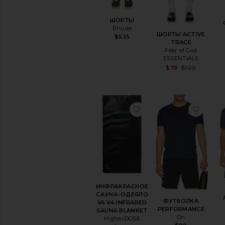
Тренировочные
аксессуары
ШОРТЫ
Rhude
ДОСТУПНОСТЬ
ШОРТЫ ACTIVE
$535
TRACE
В наличии
Fear of God
товары в Избранном
ESSENTIALS
Предзаказ
Sale
$78
$120
товары в Избранном
Prev
избранноеИНФРАКРА
избр
ИНФРАКРАСНОЕ
САУНА-ОДЕЯЛО
ФУТБОЛКА
V4 V4 INFRARED
PERFORMANCE
SAUNA BLANKET
On
HigherDOSE