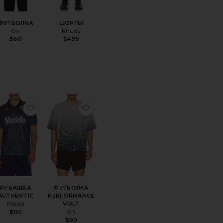
ФУТБОЛКА
ШОРТЫ
On
Rhude
$60
$495
 price:
ious price:
СНОЕ САУНА-ОДЕЯЛО V4 V4 INFRARED SAUNA BLANKET
анноеФУТБОЛКА PERFORMANCE
избранноеРУБАШКА AUTHENTIC
избранноеФУТБОЛКА PERFORMA
РУБАШКА
ФУТБОЛКА
AUTHENTIC
PERFORMANCE
Kappa
VOLT
On
$110
$90