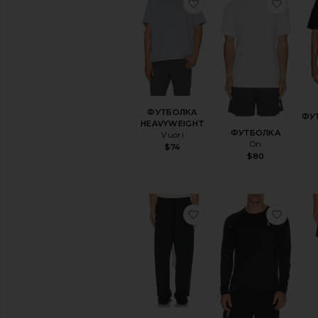
избранноеФУТБОЛК
избр
ФУТБОЛКА
ФУ
HEAVYWEIGHT
ФУТБОЛКА
Vuori
On
$74
$80
избранноеСПОРТИВ
избр