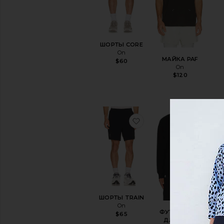
ШОРТЫ CORE
On
МАЙКА PAF
$60
On
$120
избранноеШОРТЫ T
избр
ШОРТЫ TRAIN
On
Pe
ФУТБОЛКА С
$65
ДЛИННЫМ