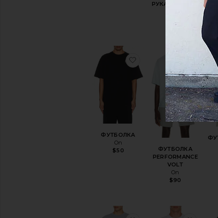
РУКАВОМ CLUB
On
$70
избранноеФУТБОЛК
избр
ФУТБОЛКА
ФУ
On
ФУТБОЛКА
$50
PERFORMANCE
VOLT
On
$90