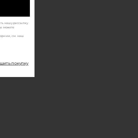
ать нашу рассылку
Вы можете
орнии, см. наш
ршить покупку