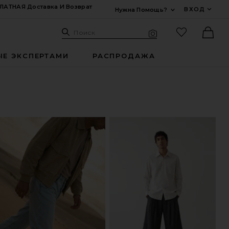
ЛАТНАЯ Доставка И Возврат
ВХОД
Нужна Помощь?
Развернуть Для
Поиск: Site
Избранные
Поиск
Визуальный поиск
Ther
ЫЕ ЭКСПЕРТАМИ
РАСПРОДАЖА