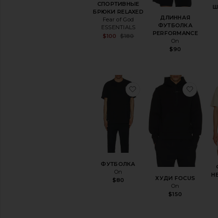
СПОРТИВНЫЕ
Ш
БРЮКИ RELAXED
ДЛИННАЯ
Fear of God
ФУТБОЛКА
ESSENTIALS
PERFORMANCE
Sale price:
$100
$180
On
Previous price:
$90
избранноеФУТБОЛК
избр
ФУТБОЛКА
On
H
ХУДИ FOCUS
$80
On
$150