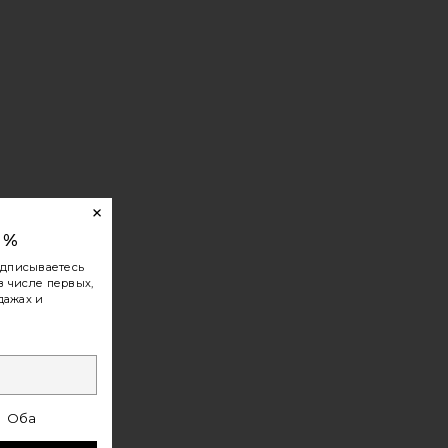
0%
одписываетесь
в числе первых,
дажах и
Оба