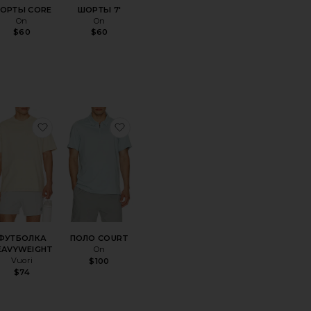
ОРТЫ CORE
ШОРТЫ 7'
On
On
$60
$60
А
анноеХУДИ FOCUS
избранноеФУТБОЛКА HEAVYWEIGHT
избранноеПОЛО COURT
ФУТБОЛКА
ПОЛО COURT
EAVYWEIGHT
On
Vuori
$100
$74