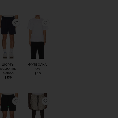
ORE
анноеБРЮКИ CORE
избранноеШОРТЫ SCOOTER
избранноеФУТБОЛКА
ШОРТЫ
ФУТБОЛКА
SCOOTER
On
Malbon
$50
$138
ORE
анноеМАЙКА PAF
избранноеШОРТЫ
избранноеШОРТЫ CHECKERED