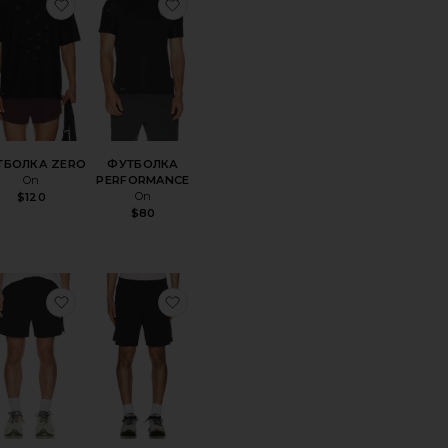
А HEAVYWEIGHT
анноеФУТБОЛКА
избранноеФУТБОЛКА ZERO
избранноеФУТБОЛКА PERFORMA
ТБОЛКА ZERO
ФУТБОЛКА
On
PERFORMANCE
On
$120
$80
НЫЕ БРЮКИ RELAXED
анноеДЛИННАЯ ФУТБОЛКА PERFORMANCE
избранноеШОРТЫ CORE
избранноеШОРТЫ 7'