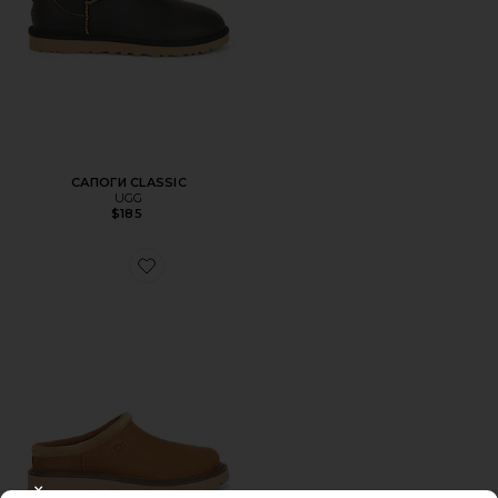
САПОГИ CLASSIC
UGG
$185
Favorite КЛОГИ BIRCH