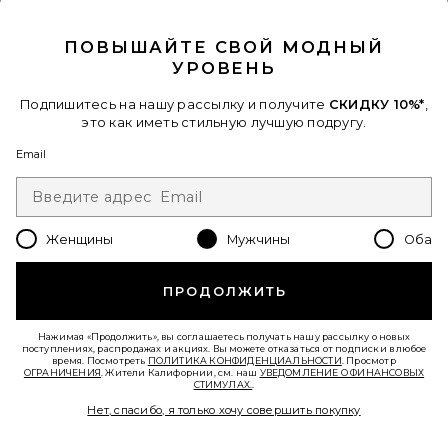
CLOSE MODAL
ПОВЫШАЙТЕ СВОЙ МОДНЫЙ
УРОВЕНЬ
Подпишитесь на нашу рассылку и получите
СКИДКУ 10%*
,
КЛОГИ BIRCH
это как иметь стильную лучшую подругу.
UGG
$165
Email
Favorite БЕЛЫЙ STAN
Женщины
Мужчины
Оба
ПРОДОЛЖИТЬ
Нажимая «Продолжить», вы соглашаетесь получать нашу рассылку о новых
поступлениях, распродажах и акциях. Вы можете отказаться от подписки в любое
время. Посмотреть
ПОЛИТИКА КОНФИДЕНЦИАЛЬНОСТИ
. Просмотр
ОГРАНИЧЕНИЯ
. Жители Калифорнии, см. наш
УВЕДОМЛЕНИЕ О ФИНАНСОВЫХ
СТИМУЛАХ.
.
Нет, спасибо, я только хочу совершить покупку