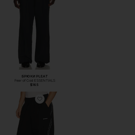
БРЮКИ PLEAT
Fear of God ESSENTIALS
$165
Favorite БРЮКИ NA