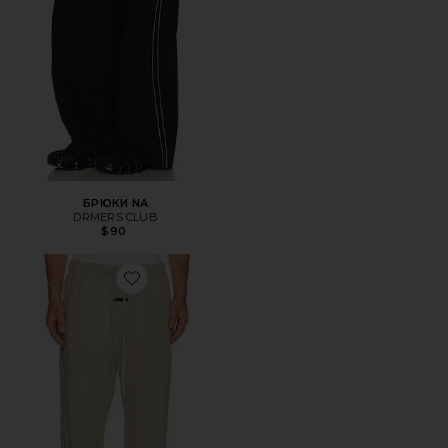
БРЮКИ NA
DRMERS CLUB
$90
Favorite СВОБОДНЫЕ БРЮКИ ACTIVE TRACE