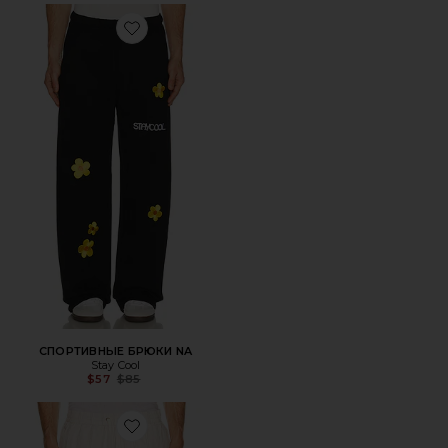
Favorite СПОРТИВНЫЕ БРЮКИ NA
СПОРТИВНЫЕ БРЮКИ NA
Stay Cool
Previous price:
$57
$85
Favorite БРЮКИ SATURDAY