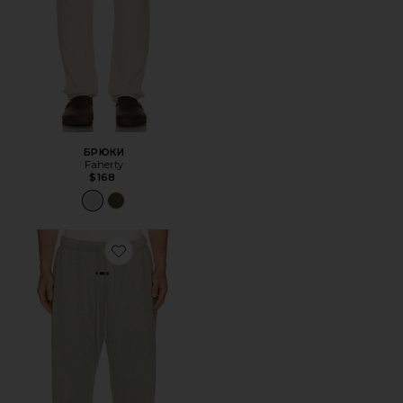
БРЮКИ
Faherty
$168
Favorite СВОБОДНЫЕ БРЮКИ SIGNATURE