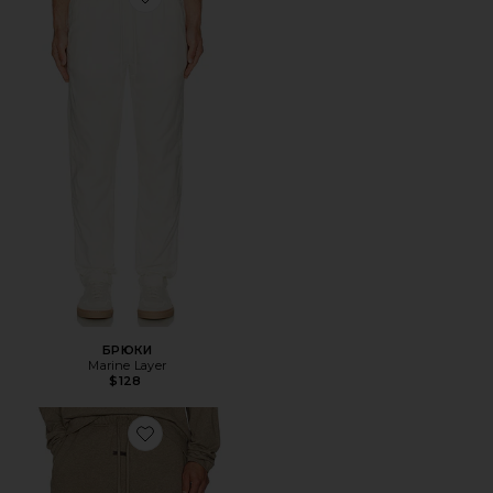
Favorite БРЮКИ
БРЮКИ
Marine Layer
$128
Favorite СПОРТИВНЫЕ БРЮКИ CLASSIC