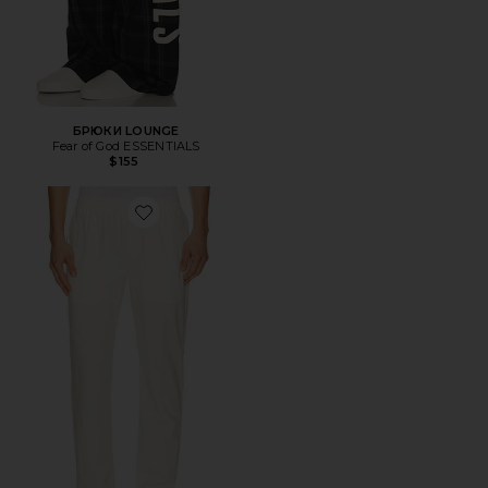
БРЮКИ LOUNGE
Fear of God ESSENTIALS
$155
Favorite БРЮКИ С МАНЖЕТАМИ LINEN