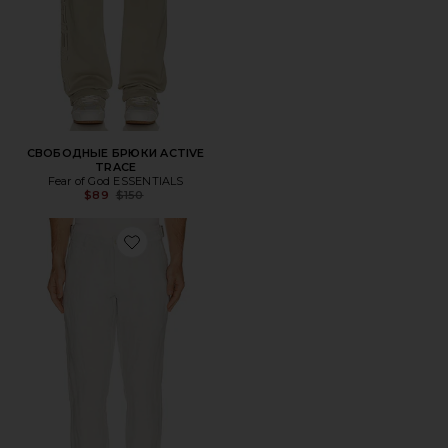
СВОБОДНЫЕ БРЮКИ ACTIVE
TRACE
Fear of God ESSENTIALS
Previous price:
$89
$150
Favorite БРЮКИ NA