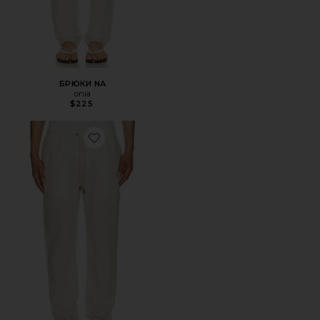
БРЮКИ NA
onia
$225
Favorite БРЮКИ