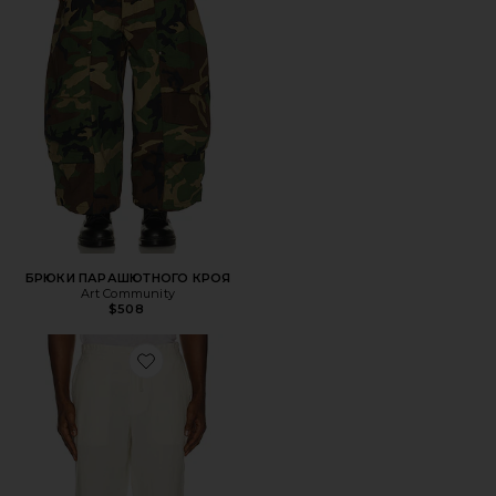
БРЮКИ ПАРАШЮТНОГО КРОЯ
Art Community
$508
Favorite БРЮКИ