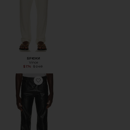
БРЮКИ
Vince
Previous price:
$174
$248
Favorite БРЮКИ NA