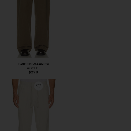
БРЮКИ WARRICK
AGOLDE
$278
Favorite БРЮКИ