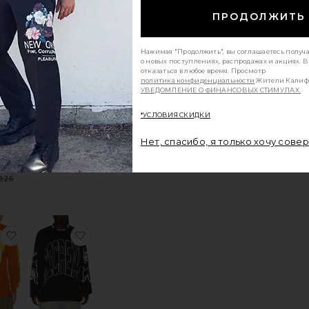
ПРОДОЛЖИТЬ
оеФРОНТАЛЬНАЯ ЗАСТЕЖКА
избранноеХОККЕЙНАЯ ФУТБОЛКА
избранноеФУТБОЛКА
Нажимая "Продолжить", вы соглашаетесь получ
о новых поступлениях, распродажах и акциях. 
отказаться в любое время. Просмотр
политика конфиденциальности
Жители Калиф
УВЕДОМЛЕНИЕ О ФИНАНСОВЫХ СТИМУЛАХ.
*УСЛОВИЯ СКИДКИ
Нет, спасибо, я только хочу сове
НАЯ
ФУТБОЛКА
ЛКА
By Parra
Room
Sale price:
$79
$105
Previous price:
Sale price:
225
ice:
Previous price:
CLASSICAL
оеИЗ ДЖЕРСИ STATIC
избранноеФУТБОЛКА
избранноеФУТБОЛКА С ДЛИННЫМ РУК