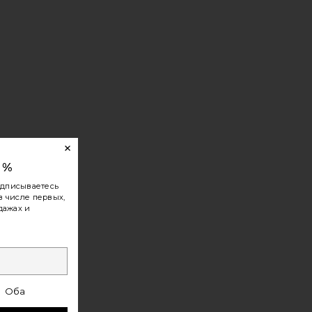
АВОМ ASHA
0%
одписываетесь
в числе первых,
дажах и
Оба