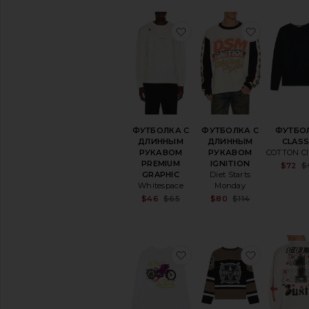
избранноеФУТБОЛКА
избранн
ФУТБОЛКА С
ФУТБОЛКА С
ФУТБО
ДЛИННЫМ
ДЛИННЫМ
CLASS
РУКАВОМ
РУКАВОМ
COTTON C
PREMIUM
IGNITION
$72
$
GRAPHIC
Diet Starts
Whitespace
Monday
Sale price:
Sale price:
$46
$65
$80
$114
Previous price:
Previous pr
избранноеФУТБОЛКА
избранн