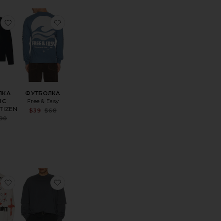
 С ДЛИННЫМ РУКАВОМ PREMIUM GRAPHIC
оеФУТБОЛКА С ДЛИННЫМ РУКАВОМ IGNITION
избранноеФУТБОЛКА CLASSIC
избранноеФУТБОЛКА
ЛКА
ФУТБОЛКА
IC
Free & Easy
ITIZEN
Sale price:
$39
$68
Previous price:
Sale price:
90
Previous price:
ice:
оеХОККЕЙНАЯ ФУТБОЛКА SHIELD
избранноеФУТБОЛКА
избранноеФУТБОЛКА С ДВОЙНЫМИ РУ