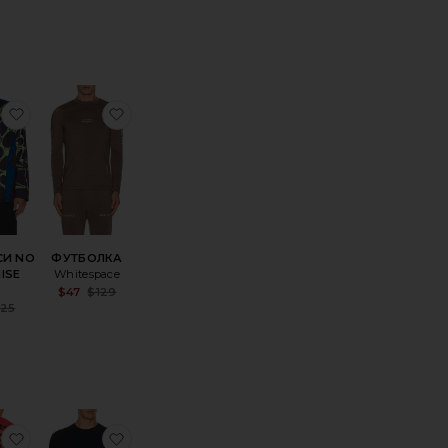
ice:
Previous price:
Previous price:
 С ДЛИННЫМ РУКАВОМ BREAK
оеФУТБОЛКА CLASSIC
избранноеИЗ ДЖЕРСИ NO FRANCHISE
избранноеФУТБОЛКА
СИ NO
ФУТБОЛКА
ISE
Whitespace
Sale price:
$47
$129
Previous price:
Sale price:
125
Previous price:
ice:
90'S
оеФУТБОЛКА С ДЛИННЫМ РУКАВОМ ARRIVAL
избранноеИЗ ДЖЕРСИ
избранноеФУТБОЛКА