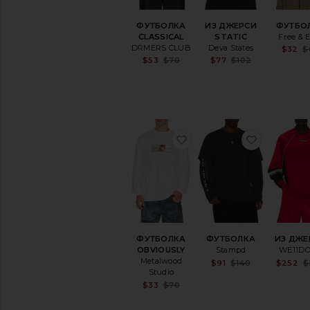
ФУТБОЛКА
ИЗ ДЖЕРСИ
ФУТБО
CLASSICAL
STATIC
Free & 
DRMERS CLUB
Deva States
$32
$
Sale price:
Sale price:
$53
$70
$77
$102
Previous price:
Previous pr
избранноеФУТБОЛКА 
избранн
ФУТБОЛКА
ФУТБОЛКА
ИЗ ДЖЕ
OBVIOUSLY
Stampd
WE11D
Metalwood
Sale price:
$91
$140
$252
$
Previous pr
Studio
Sale price:
$33
$70
Previous price: