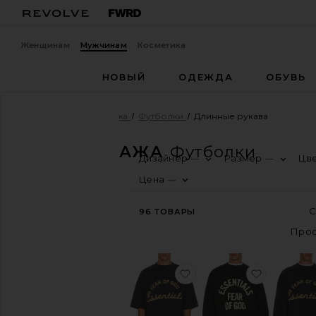
Женщинам
Мужчинам
Косметика
НОВЫЙ
ОДЕЖДА
ОБУВЬ
Мужчины
Распродажа
Футболки
Длинные рукава
РАСПРОДАЖА
Футболки
Дизайнер
Размер
Цв
—
—
КАТЕГОРИЯ
Цена
—
Вся
распродажа
96
ТОВАРЫ
Последний
шанс
Финальная
распродажа
избранноеФУТБОЛКА 
избранн
ПОКУПАТЬ
ПО
РАЗМЕРУ