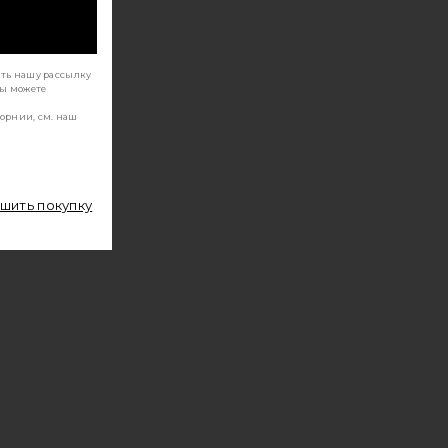
ать нашу рассылку
Вы можете
орнии, см. наш
ршить покупку
АВОМ HYPERDRIVE