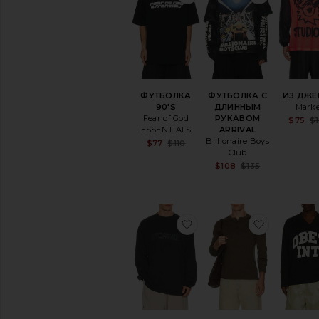
белье
ФУТБОЛКА
ФУТБОЛКА С
ИЗ ДЖЕ
90'S
ДЛИННЫМ
Marke
Fear of God
РУКАВОМ
$75
$
ESSENTIALS
ARRIVAL
Billionaire Boys
Sale price:
$77
$110
Previous price:
Club
Sale price:
$108
$135
Previous pr
избранноеФУТБОЛКА 
избранн