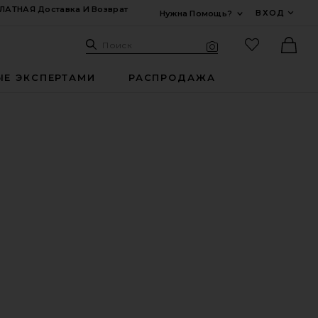
ЛАТНАЯ Доставка И Возврат
ВХОД
Нужна Помощь?
Развернуть Для
Поиск: Site
Избранные
Поиск
Визуальный поиск
Ther
ЫЕ ЭКСПЕРТАМИ
РАСПРОДАЖА
NG