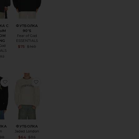
КА С
ФУТБОЛКА
НЫМ
90'S
ОМ
Fear of God
ING
ESSENTIALS
 God
Sale price:
$75
$140
Previous price:
IALS
Sale price:
112
ice:
Previous price:
оеХЕНЛИ WAFFLE
избранноеФУТБОЛКА
избранноеФУТБОЛКА
ЛКА
ФУТБОЛКА
on
Jaded London
Sale price:
Sale price:
88
$64
$115