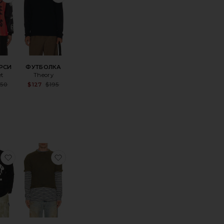
РСИ
ФУТБОЛКА
t
Theory
Sale price:
Sale price:
150
$127
$195
Previous price:
Previous price:
ice:
90'S
оеФРОНТАЛЬНАЯ ЗАСТЕЖКА
избранноеФУТБОЛЬНАЯ МАЙКА LONG
избранноеФУТБОЛКА