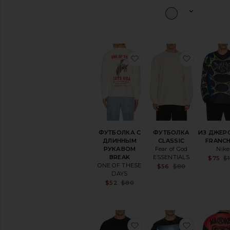
Previous price:
Previous pr
Костюмы
Свитера
и
трикотаж
Свитшоты
и
избранноеФУТБОЛКА
избранн
худи
Пляжные
Футболки
Спорт-
шик
Простые
Графические
ФУТБОЛКА С
ФУТБОЛКА
ИЗ ДЖЕР
Хенли
ДЛИННЫМ
CLASSIC
FRANCH
РУКАВОМ
Fear of God
Nike
Джерси
BREAK
ESSENTIALS
$75
$
Длинные
ONE OF THESE
Sale price:
$56
$80
рукава
Previous pr
DAYS
Короткий
Sale price:
$52
$80
рукав
Previous price:
Безрукавки
Топы
Нижнее
избранноеФУТБОЛКА 
избранн