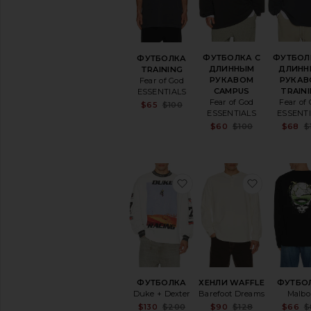
Одежда
Деним
Обувь
ФУТБОЛКА С
ФУТБОЛ
ФУТБОЛКА
ПОКУПАТЬ
ДЛИННЫМ
ДЛИН
TRAINING
ПО
РУКАВОМ
РУКАВ
Fear of God
КАТЕГОРИИ
CAMPUS
TRAIN
ESSENTIALS
Аксессуары
Fear of God
Fear of
Sale price:
$65
$100
Спортивая
ESSENTIALS
ESSENT
Previous price:
одежда
Sale price:
$60
$100
$68
$
Previous pr
Сумки
Деним
Главная
избранноеФУТБОЛКА
избранн
Куртки
и
пальто
Украшения
Лаундж
Брюки
Поло
Рубашки
ФУТБОЛКА
ХЕНЛИ WAFFLE
ФУТБО
Обувь
Duke + Dexter
Barefoot Dreams
Malb
Sale price:
Sale price:
$130
$200
$90
$128
$66
$
Шорты