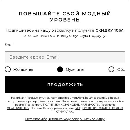
CLOSE MODAL
Favorite ШОРТЫ
ПОВЫШАЙТЕ СВОЙ МОДНЫЙ
УРОВЕНЬ
Подпишитесь на нашу рассылку и получите
СКИДКУ 10%*
,
это как иметь стильную лучшую подругу.
Email
Женщины
Мужчины
Оба
ПРОДОЛЖИТЬ
ШОРТЫ
Polo Ralph Lauren
Нажимая «Продолжить», вы соглашаетесь получать нашу рассылку о новых
$90
поступлениях, распродажах и акциях. Вы можете отказаться от подписки в любое
время. Посмотреть
ПОЛИТИКА КОНФИДЕНЦИАЛЬНОСТИ
. Просмотр
ОГРАНИЧЕНИЯ
. Жители Калифорнии, см. наш
УВЕДОМЛЕНИЕ О ФИНАНСОВЫХ
СТИМУЛАХ.
.
Favorite ШОРТЫ AUGUSTO
Нет, спасибо, я только хочу совершить покупку