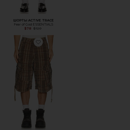
ШОРТЫ ACTIVE TRACE
Fear of God ESSENTIALS
Previous price:
$78
$120
Favorite ШОРТЫ NA