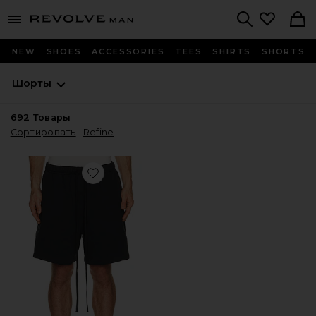
Revolve
menu - shows more content
Search
NEW
SHOES
ACCESSORIES
TEES
SHIRTS
SHORTS
Шорты
692
Товары
Сортировать
Refine
Favorite ШОРТЫ ALWAYS ON