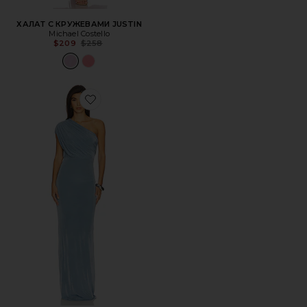
ХАЛАТ С КРУЖЕВАМИ JUSTIN
Michael Costello
Previous price:
$209
$258
Favorite ПЛАТЬЕ CABRA