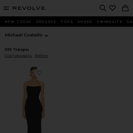
menu - shows more content
Revolve, Apparel & Fashion
Search
NEW TODAY
DRESSES
TOPS
SHOES
SWIMSUITS
SA
Michael Costello
395
Товары
Сортировать
Refine
Favorite ВЕЧЕРНЕЕ ПЛАТЬЕ BRIGGS