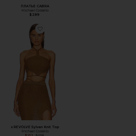
ПЛАТЬЕ CABRA
Michael Costello
$289
Favorite x REVOLVE Sylvan Knit Top
x REVOLVE Sylvan Knit Top
Michael Costello
Previous price:
$152
$178