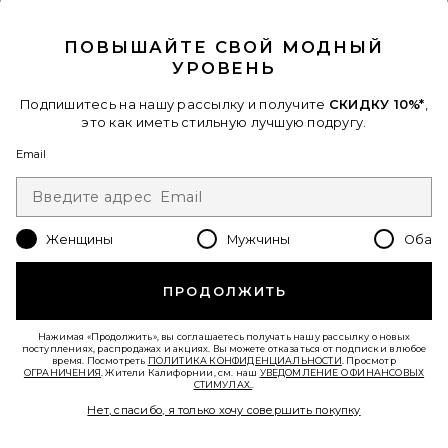
CLOSE MODAL
ПОВЫШАЙТЕ СВОЙ МОДНЫЙ
УРОВЕНЬ
Подпишитесь на нашу рассылку и получите
СКИДКУ 10%*
,
это как иметь стильную лучшую подругу.
Email
Женщины
Мужчины
Оба
ПРОДОЛЖИТЬ
СЛИТНЫЙ КУПАЛЬНИК GRANGER
Michael Costello
$165
Нажимая «Продолжить», вы соглашаетесь получать нашу рассылку о новых
поступлениях, распродажах и акциях. Вы можете отказаться от подписки в любое
время. Посмотреть
ПОЛИТИКА КОНФИДЕНЦИАЛЬНОСТИ
. Просмотр
ОГРАНИЧЕНИЯ
. Жители Калифорнии, см. наш
УВЕДОМЛЕНИЕ О ФИНАНСОВЫХ
СТИМУЛАХ.
.
Favorite ВЕЧЕРНЕЕ ПЛАТЬЕ FELICITY
Нет, спасибо, я только хочу совершить покупку