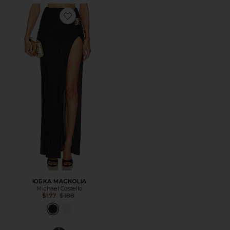
Favorite ЮБКА MAGNOLIA
ЮБКА MAGNOLIA
Michael Costello
Previous price:
$177
$188