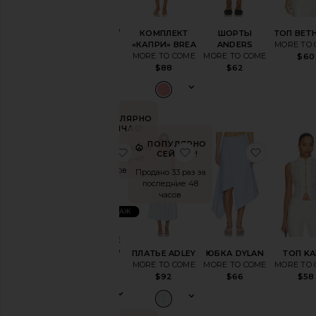
ПЛАТЬЕ
AVA
MORE TO
КОМПЛЕКТ
ШОРТЫ
ТОП BET
COME
«КАПРИ» BREA
ANDERS
MORE TO
$78
MORE TO COME
MORE TO COME
$60
$88
$62
ПОПУЛЯРНО
СЕЙЧАС!
ПОПУЛЯРНО
Продано 23 раз за
избранноеПЛАТЬЕ DARLENE
избранноеПЛАТЬЕ AD
избранн
СЕЙЧАС!
последние 48
часов
Продано 33 раз за
последние 48
часов
ЛИДЕР ПРОДАЖ
ПЛАТЬЕ
DARLENE
MORE TO
ПЛАТЬЕ ADLEY
ЮБКА DYLAN
ТОП KA
COME
MORE TO COME
MORE TO COME
MORE TO
$86
$92
$66
$58