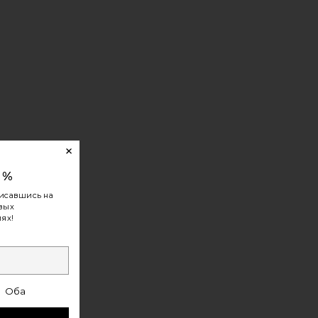
0%
исавшись на
овых
ях!
Оба