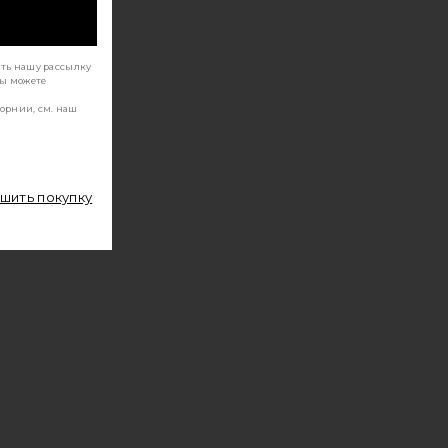
ать нашу рассылку
Вы можете
орнии, см. наш
ршить покупку