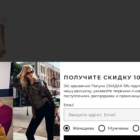
NELLE
оеПЛАТЬЕ JOVIE
избранноеТОП ALESSANDRA
NDRA
 COME
ПОЛУЧИТЕ СКИДКУ 1
Эй, красавчик! Получи
СКИДКА 10%
подп
нашу рассылку, узнавайте первыми о н
поступлениях, распродажах и промо акци
еТОП SORIYA
избранноеПЛАТЬЕ LILI
Email
Женщины
Мужчины