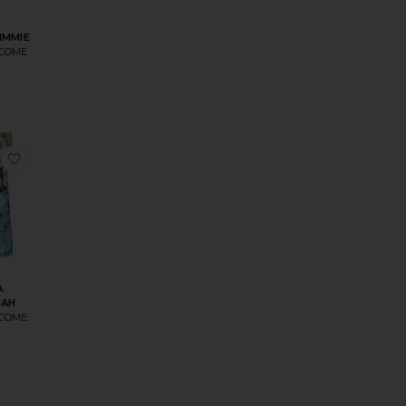
IMMIE
 COME
STON
оеПЛАТЬЕ MARISSA
избранноеЮБКА TAVIANAH
А
NAH
 COME