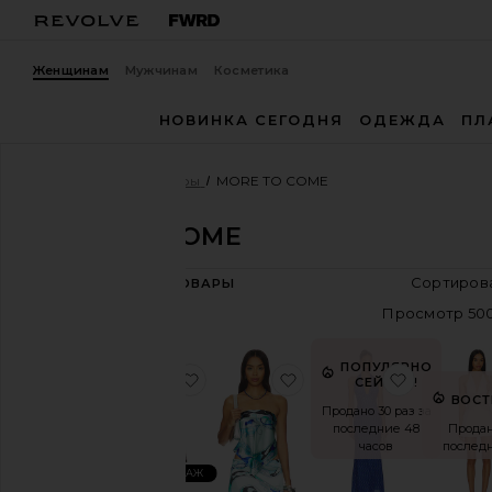
Женщинам
Мужчинам
Косметика
НОВИНКА СЕГОДНЯ
ОДЕЖДА
ПЛ
Женщины
Дизайнеры
MORE TO COME
MORE TO COME
1,182
ТОВАРЫ
Категория
Сумки
Деним
ПОПУЛЯРНО
избранноеТОП ALISIA
избранноеТОП TAVIAN
избранн
СЕЙЧАС!
Платья
ВОСТ
Продано 30 раз за
Куртки
последние 48
Продан
и
часов
последн
пальто
ЛИДЕР ПРОДАЖ