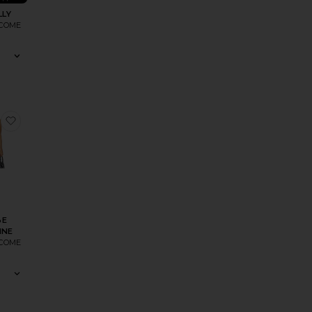
LLY
 COME
IENNE
еПЛАТЬЕ STACIE
избранноеПЛАТЬЕ CHRISTINE
ЬЕ
INE
 COME