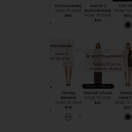
MAREE
MORE TO
ПЛАТЬЕ MABEL
НАБОР С
ТОП TI
COME
MORE TO COME
ЮБКОЙ DARIA
MORE TO
$72
MORE TO COME
$86
$64
$94
ВОСТРЕБОВАНО!
избранноеПЛАТЬЕ MARGAERY
избранноеПЛАТЬЕ BR
избранно
Продано 42 раз за
ВОСТРЕБОВАНО!
последние 48 часов
Продано 57 раз за
последние 48 часов
ПЛАТЬЕ
ЛИДЕР ПРОДАЖ
MARGAERY
MORE TO
ПЛАТЬЕ
ПЛАТЬЕ STACIE
ПЛАТ
COME
BRIENNE
MORE TO COME
CHRIST
$78
MORE TO COME
MORE TO
$92
$78
$72