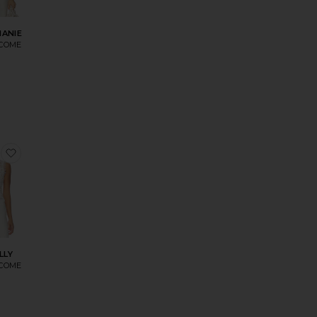
HANIE
 COME
LEY
оеЮБКА DYLAN
избранноеТОП KALLY
LLY
 COME