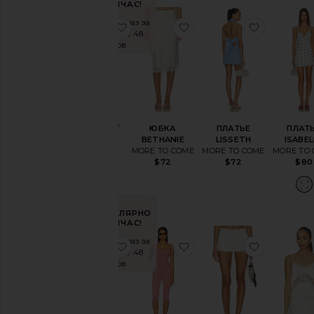
СЕЙЧАС!
Размер
Продано 31 раз за
избранноеПЛАТЬЕ DIONE
избранноеЮБКА BETH
избранн
последние 48
часов
Цвет
Цена
ПЛАТЬЕ
DIONE
MORE TO
ЮБКА
ПЛАТЬЕ
ПЛАТ
COME
BETHANIE
LISSETH
ISABEL
$88
MORE TO COME
MORE TO COME
MORE TO
$72
$72
$80
ПОПУЛЯРНО
СЕЙЧАС!
Продано 19 раз за
избранноеПЛАТЬЕ AVA
избранноеКОМПЛЕКТ 
избранн
последние 48
часов