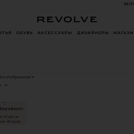
БЕСП
Revolve
АТЬЯ
ОБУВЬ
АКСЕССУАРЫ
ДИЗАЙНЕРЫ
МАГАЗ
Сортировать
Просмотр
AH
оеПЛАТЬЕ CHARLY
избранноеПЛАТЬЕ KIMMIE
РЕБОВАНО!
о 40 раз за
ие 48 часов