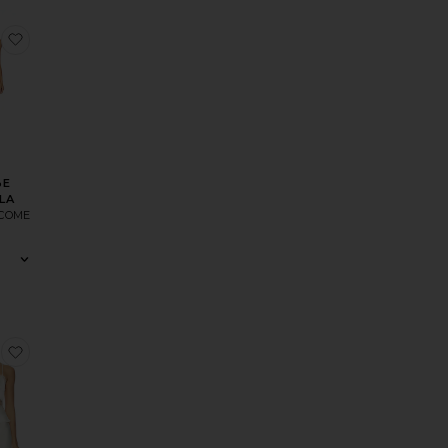
ANIE
оеПЛАТЬЕ LISSETH
избранноеПЛАТЬЕ ISABELLA
ЬЕ
LA
 COME
«КАПРИ» BREA
оеШОРТЫ ANDERS
избранноеТОП BETHANIE