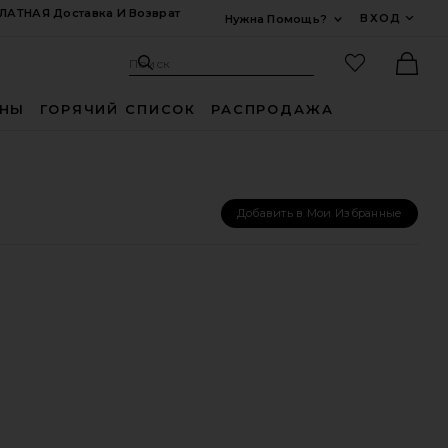
ЛАТНАЯ Доставка И Возврат
ВХОД
Нужна Помощь?
Развернуть Для
Поиск: Site
Избранные
Поиск
Ther
ИНЫ
ГОРЯЧИЙ СПИСОК
РАСПРОДАЖА
Добавить в Мои Избранные