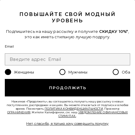
CLOSE MODAL
В ТРЕНДЕ СЕЙЧАС!
ПОВЫШАЙТЕ СВОЙ МОДНЫЙ
32 недавно продан
УРОВЕНЬ
Подпишитесь на нашу рассылку и получите
СКИДКУ 10%*
,
ПЛАТЬЕ ASTRID
ELLIATT
это как иметь стильную лучшую подругу.
$251
Email
Favorite БРЮКИ ROMA
Женщины
Мужчины
Оба
ПРОДОЛЖИТЬ
Нажимая «Продолжить», вы соглашаетесь получать нашу рассылку о новых
поступлениях, распродажах и акциях. Вы можете отказаться от подписки в любое
время. Посмотреть
ПОЛИТИКА КОНФИДЕНЦИАЛЬНОСТИ
. Просмотр
ОГРАНИЧЕНИЯ
. Жители Калифорнии, см. наш
УВЕДОМЛЕНИЕ О ФИНАНСОВЫХ
СТИМУЛАХ.
.
Нет, спасибо, я только хочу совершить покупку