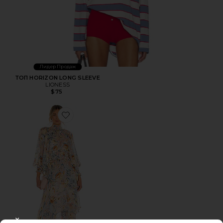
Лидер Продаж
ТОП HORIZON LONG SLEEVE
LIONESS
$75
Favorite ПЛАТЬЕ ASTRID