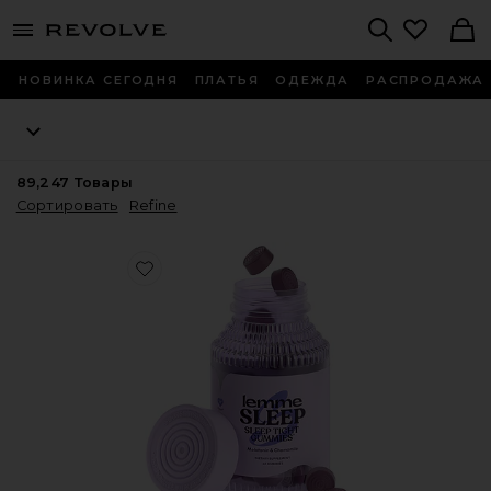
menu - shows more content
Revolve, Apparel & Fashion
Search
НОВИНКА СЕГОДНЯ
ПЛАТЬЯ
ОДЕЖДА
РАСПРОДАЖА
89,247
Товары
Сортировать
Refine
Favorite ВИТАМИННЫЕ МАРМЕЛАДКИ SLEEP