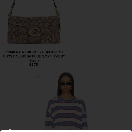
СУМКА НА ПЛЕЧО, 26 ДЮЙМОВ
CRYSTAL SIGNATURE SOFT TABBY
Coach
$575
Favorite ТОП HORIZON LONG SLEEVE