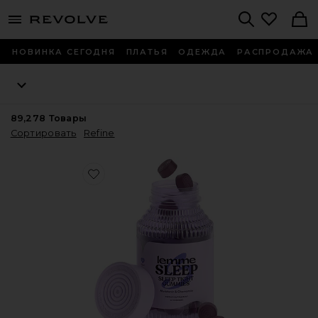
menu - shows more content
Revolve, Apparel & Fashion
Search
НОВИНКА СЕГОДНЯ
ПЛАТЬЯ
ОДЕЖДА
РАСПРОДАЖА
89,278
Товары
Сортировать
Refine
Favorite ВИТАМИННЫЕ МАРМЕЛАДКИ SLEEP