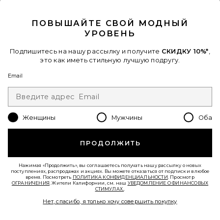
CLOSE MODAL
ПОВЫШАЙТЕ СВОЙ МОДНЫЙ
УРОВЕНЬ
Подпишитесь на нашу рассылку и получите
СКИДКУ 10%*
,
Лидер Продаж
это как иметь стильную лучшую подругу.
ТОП HORIZON LONG SLEEVE
Email
LIONESS
$75
Favorite ПЛАТЬЕ ASTRID
Женщины
Мужчины
Оба
ПРОДОЛЖИТЬ
Нажимая «Продолжить», вы соглашаетесь получать нашу рассылку о новых
поступлениях, распродажах и акциях. Вы можете отказаться от подписки в любое
время. Посмотреть
ПОЛИТИКА КОНФИДЕНЦИАЛЬНОСТИ
. Просмотр
ОГРАНИЧЕНИЯ
. Жители Калифорнии, см. наш
УВЕДОМЛЕНИЕ О ФИНАНСОВЫХ
СТИМУЛАХ.
.
Нет, спасибо, я только хочу совершить покупку