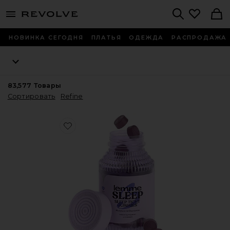
menu - shows more content
Revolve, Apparel & Fashion
Search
НОВИНКА СЕГОДНЯ
ПЛАТЬЯ
ОДЕЖДА
РАСПРОДАЖА
83,577
Товары
Сортировать
Refine
Favorite ВИТАМИННЫЕ МАРМЕЛАДКИ SLEEP