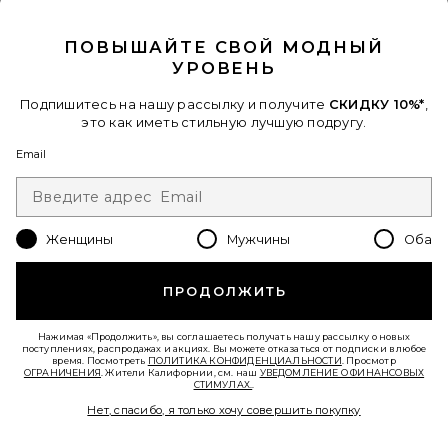
CLOSE MODAL
ПОВЫШАЙТЕ СВОЙ МОДНЫЙ
УРОВЕНЬ
Подпишитесь на нашу рассылку и получите
СКИДКУ 10%*
,
Лидер Продаж
это как иметь стильную лучшую подругу.
ТОП HORIZON LONG SLEEVE
LIONESS
Email
$75
Favorite СУМКА НА ПЛЕЧО, 26 ДЮЙМОВ CRYSTAL SIGN
Женщины
Мужчины
Оба
ПРОДОЛЖИТЬ
Нажимая «Продолжить», вы соглашаетесь получать нашу рассылку о новых
поступлениях, распродажах и акциях. Вы можете отказаться от подписки в любое
время. Посмотреть
ПОЛИТИКА КОНФИДЕНЦИАЛЬНОСТИ
. Просмотр
ОГРАНИЧЕНИЯ
. Жители Калифорнии, см. наш
УВЕДОМЛЕНИЕ О ФИНАНСОВЫХ
СТИМУЛАХ.
.
Нет, спасибо, я только хочу совершить покупку