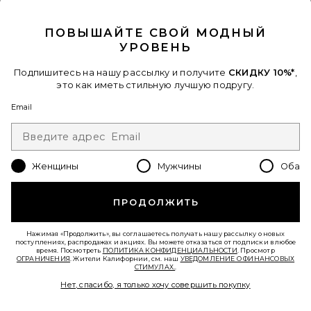
CLOSE MODAL
ПОВЫШАЙТЕ СВОЙ МОДНЫЙ
УРОВЕНЬ
Подпишитесь на нашу рассылку и получите
СКИДКУ 10%*
,
это как иметь стильную лучшую подругу.
СУМКА НА ПЛЕЧО, 26 ДЮЙМОВ
CRYSTAL SIGNATURE SOFT TABBY
Email
Coach
$575
Favorite ТОП HORIZON LONG SLEEVE
Женщины
Мужчины
Оба
ПРОДОЛЖИТЬ
Нажимая «Продолжить», вы соглашаетесь получать нашу рассылку о новых
поступлениях, распродажах и акциях. Вы можете отказаться от подписки в любое
время. Посмотреть
ПОЛИТИКА КОНФИДЕНЦИАЛЬНОСТИ
. Просмотр
ОГРАНИЧЕНИЯ
. Жители Калифорнии, см. наш
УВЕДОМЛЕНИЕ О ФИНАНСОВЫХ
СТИМУЛАХ.
.
Нет, спасибо, я только хочу совершить покупку