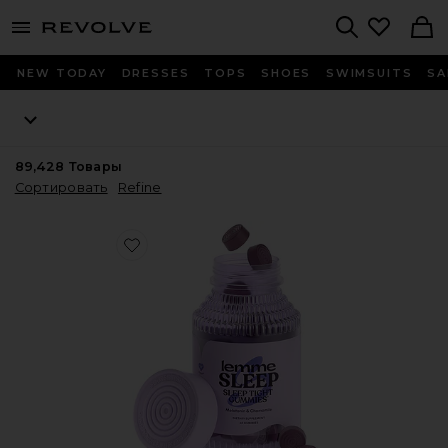
menu - shows more content
Revolve, Apparel & Fashion
Search
NEW TODAY
DRESSES
TOPS
SHOES
SWIMSUITS
SA
89,428
Товары
Сортировать
Refine
Favorite ВИТАМИННЫЕ МАРМЕЛАДКИ SLEEP