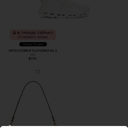
В ТРЕНДЕ СЕЙЧАС!
25 недавно продан
Лидер Продаж
КРОССОВКИ CLOUDNOVA 2
On
$170
Favorite СУМКА НА ПЛЕЧО, 26 ДЮЙМОВ CRYSTAL SIGN