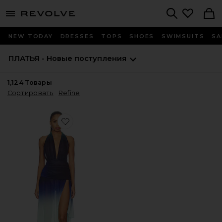
menu - shows more content
Revolve, Apparel & Fashion
Search
NEW TODAY
DRESSES
TOPS
SHOES
SWIMSUITS
SA
ПЛАТЬЯ - Новые поступления
1,124
Товары
Сортировать
Refine
Favorite ПЛАТЬЕ SARGUN