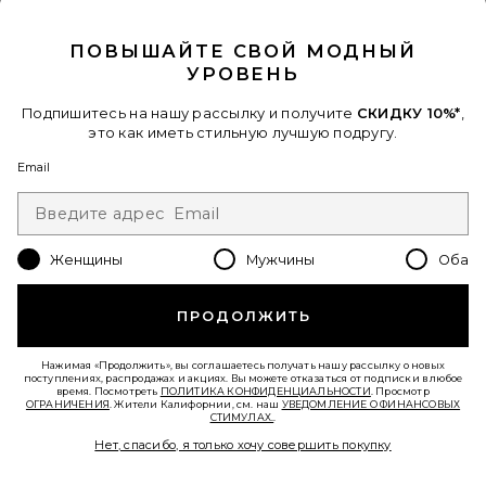
CLOSE MODAL
Favorite ПЛАТЬЕ ROMY
ПОВЫШАЙТЕ СВОЙ МОДНЫЙ
УРОВЕНЬ
Подпишитесь на нашу рассылку и получите
СКИДКУ 10%*
,
это как иметь стильную лучшую подругу.
Email
Женщины
Мужчины
Оба
ПРОДОЛЖИТЬ
Нажимая «Продолжить», вы соглашаетесь получать нашу рассылку о новых
поступлениях, распродажах и акциях. Вы можете отказаться от подписки в любое
ПЛАТЬЕ ROMY
время. Посмотреть
ПОЛИТИКА КОНФИДЕНЦИАЛЬНОСТИ
. Просмотр
AFRM
ОГРАНИЧЕНИЯ
. Жители Калифорнии, см. наш
УВЕДОМЛЕНИЕ О ФИНАНСОВЫХ
$98
СТИМУЛАХ.
.
Нет, спасибо, я только хочу совершить покупку