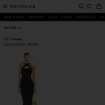
menu - shows more content
Revolve, Apparel & Fashion
Search
NEW TODAY
DRESSES
TOPS
SHOES
SWIMSUITS
SA
Nookie
197
Товары
Сортировать
Refine
Favorite ВЕЧЕРНЕЕ ПЛАТЬЕ VIVA