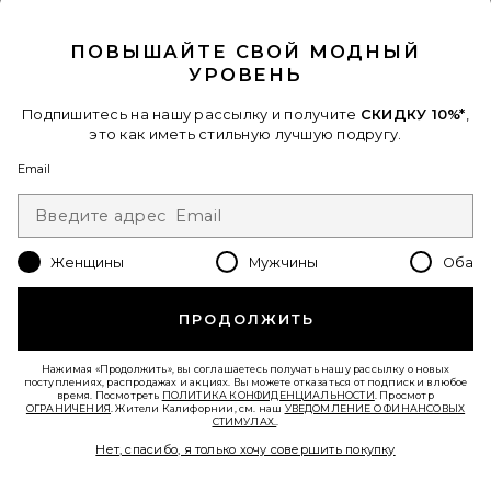
CLOSE MODAL
ПОВЫШАЙТЕ СВОЙ МОДНЫЙ
Favorite ВЕЧЕРНЕЕ ПЛАТЬЕ ELEMENT
УРОВЕНЬ
Подпишитесь на нашу рассылку и получите
СКИДКУ 10%*
,
это как иметь стильную лучшую подругу.
Email
Женщины
Мужчины
Оба
ПРОДОЛЖИТЬ
Нажимая «Продолжить», вы соглашаетесь получать нашу рассылку о новых
поступлениях, распродажах и акциях. Вы можете отказаться от подписки в любое
время. Посмотреть
ПОЛИТИКА КОНФИДЕНЦИАЛЬНОСТИ
. Просмотр
ВЕЧЕРНЕЕ ПЛАТЬЕ ELEMENT
ОГРАНИЧЕНИЯ
. Жители Калифорнии, см. наш
УВЕДОМЛЕНИЕ О ФИНАНСОВЫХ
СТИМУЛАХ.
.
Nookie
$359
Нет, спасибо, я только хочу совершить покупку