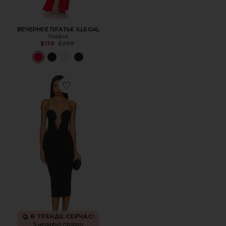
ВЕЧЕРНЕЕ ПЛАТЬЕ ILLEGAL
Nookie
Previous price:
$138
$299
Favorite ПЛАТЬЕ МИДИ ADORN
В ТРЕНДЕ СЕЙЧАС!
5 недавно продан