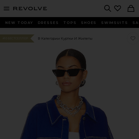
menu - shows more content
Revolve, Apparel & Fashion
Search
NEW TODAY
DRESSES
TOPS
SHOES
SWIMSUITS
SA
Люб
Люб
В Категории Куртки И Жилеты
#10 БЕСТСЕЛЛЕР