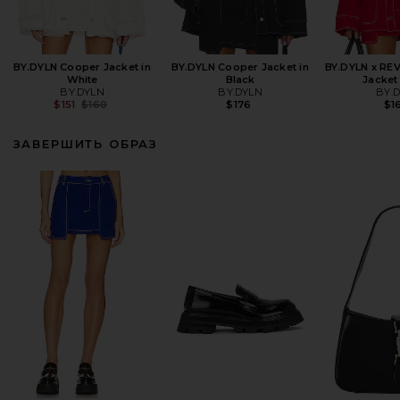
BY.DYLN Cooper Jacket in
BY.DYLN Cooper Jacket in
BY.DYLN x RE
White
Black
Jacket
BY.DYLN
BY.DYLN
BY.
Previous price:
$151
$160
$176
$1
ЗАВЕРШИТЬ ОБРАЗ