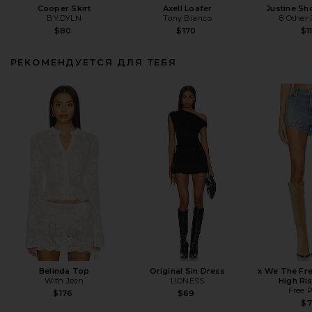
Cooper Skirt
Axell Loafer
Justine Sh
BY.DYLN
Tony Bianco
8 Other
$80
$170
$1
РЕКОМЕНДУЕТСЯ ДЛЯ ТЕБЯ
Belinda Top
Original Sin Dress
x We The Fr
With Jean
LIONESS
High Ri
Free 
$176
$69
$