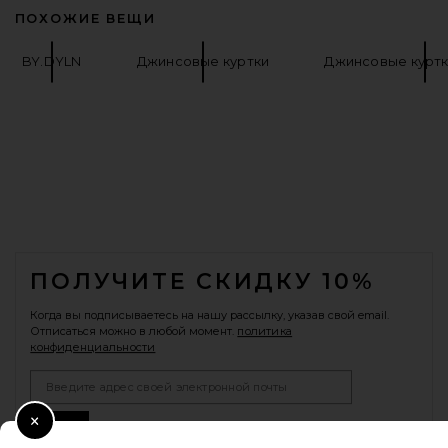
ПОХОЖИЕ ВЕЩИ
BY.DYLN
Джинсовые куртки
Джинсовые куртк
FOOTER
ПОЛУЧИТЕ СКИДКУ 10%
Когда вы подписываетесь на нашу рассылку, указав свой email.
Отписаться можно в любой момент.
политика
конфиденциальности
Email Address
Sign Up
Close Modal