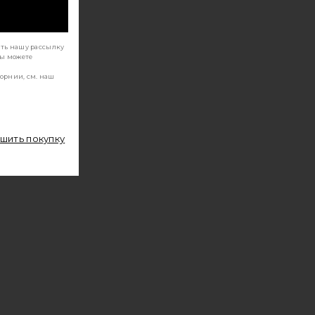
ать нашу рассылку
Вы можете
орнии, см. наш
ршить покупку