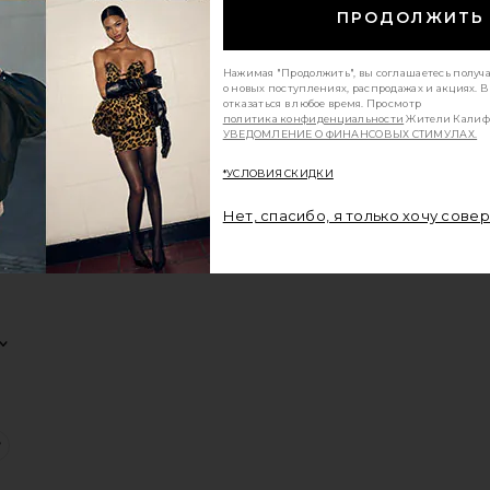
ПРОДОЛЖИТЬ
Нажимая "Продолжить", вы соглашаетесь получ
о новых поступлениях, распродажах и акциях. 
КИ ROO
ТУФЛИ НА КАБЛУКЕ ROO
избранноеСАНДАЛИИ JENNA
отказаться в любое время. Просмотр
политика конфиденциальности
Жители Калиф
УВЕДОМЛЕНИЕ О ФИНАНСОВЫХ СТИМУЛАХ.
*УСЛОВИЯ СКИДКИ
Нет, спасибо, я только хочу сове
И
KIARA
еБОСОНОЖКИ LAGOON
избранноеСАНДАЛИИ RENE