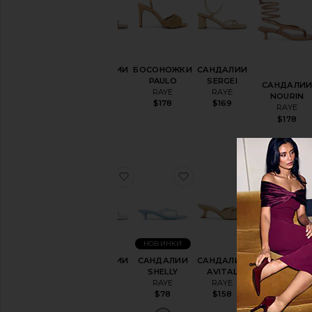
САНДАЛИИ
БОСОНОЖКИ
САНДАЛИИ
LIDIA
PAULO
SERGEI
САНДАЛИ
RAYE
RAYE
RAYE
NOURIN
$169
$178
$169
RAYE
$178
избранноеСАНДАЛИИ RUMI
избранноеСАНДАЛИИ
избранное
НОВИНКИ
САНДАЛИИ
САНДАЛИИ
САНДАЛИИ
RUMI
SHELLY
AVITAL
САНДАЛИ
RAYE
RAYE
RAYE
AYLIN
$189
$78
$158
RAYE
$169