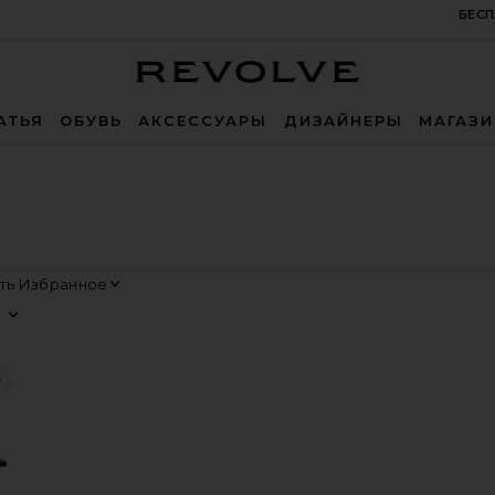
БЕСП
Revolve
АТЬЯ
ОБУВЬ
АКСЕССУАРЫ
ДИЗАЙНЕРЫ
МАГАЗ
Сортировать
Просмотр
 ALMODOVAR
еСАНДАЛИИ HELEN
избранноеБОСОНОЖКИ CHIFFON