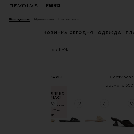
Женщинам
Мужчинам
Косметика
НОВИНКА СЕГОДНЯ
ОДЕЖДА
ПЛ
Женщины
Дизайнеры
RAYE
RAYE
325
ТОВАРЫ
Размер
ПОПУЛЯРНО
Цвет
СЕЙЧАС!
избранноеТАНКЕТКА MILLIE
избранноеСАНДАЛИИ
избранно
Продано 14 раз за
последние 48
Цена
часов
Босоножки