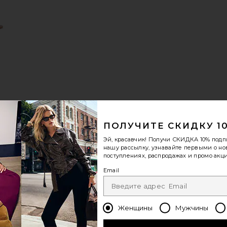
И
ПОЛУЧИТЕ СКИДКУ 1
 SHELLY
САНДАЛИИ AVITAL
избранноеСАНДАЛИИ AYLIN
Эй, красавчик! Получи
СКИДКА 10%
подп
нашу рассылку, узнавайте первыми о н
поступлениях, распродажах и промо акци
Email
И
Женщины
Мужчины