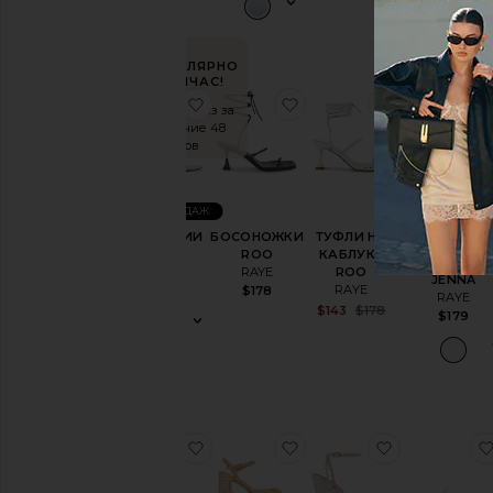
ПОПУЛЯРНО
СЕЙЧАС!
избранноеСАНДАЛИИ CHAD
избранноеБОСОНОЖ
избранное
Продано 9 раз за
последние 48
часов
ЛИДЕР ПРОДАЖ
САНДАЛИИ
БОСОНОЖКИ
ТУФЛИ НА
CHAD
ROO
КАБЛУКЕ
САНДАЛИ
RAYE
RAYE
ROO
JENNA
RAYE
$159
$178
RAYE
Sale price:
$143
$178
$179
Previous price:
избранноеСАНДАЛИИ SELENE
избранноеСАНДАЛИИ 
избранно