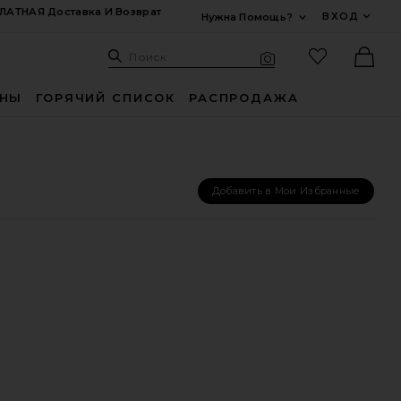
ЛАТНАЯ Доставка И Возврат
ВХОД
Нужна Помощь?
Развернуть Для
Поиск: Site
Избранные
Поиск
Визуальный поиск
Ther
ИНЫ
ГОРЯЧИЙ СПИСОК
РАСПРОДАЖА
Добавить в Мои Избранные