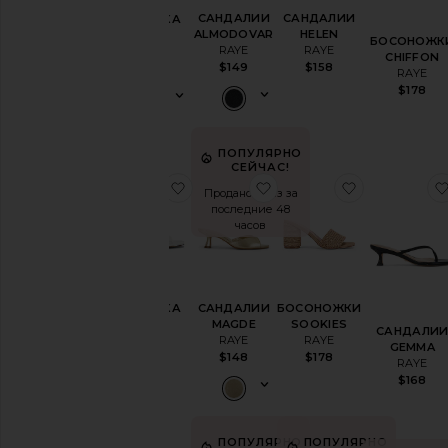
САНДАЛИИ
САНДАЛИИ
ТАНКЕТКА
ALMODOVAR
HELEN
MILLIE
БОСОНОЖК
RAYE
RAYE
RAYE
CHIFFON
$149
$158
$179
RAYE
$178
ПОПУЛЯРНО
СЕЙЧАС!
избранноеТАНКЕТКА ANI
избранноеСАНДАЛИИ
избранно
Продано 5 раз за
последние 48
часов
ТАНКЕТКА
САНДАЛИИ
БОСОНОЖКИ
ANI
MAGDE
SOOKIES
САНДАЛИ
RAYE
RAYE
RAYE
GEMMA
$168
$148
$178
RAYE
$168
ПОПУЛЯРНО
ПОПУЛЯРНО