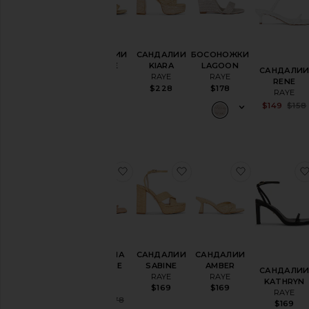
САНДАЛИИ
САНДАЛИИ
БОСОНОЖКИ
SELENE
KIARA
LAGOON
САНДАЛИ
RAYE
RAYE
RAYE
RENE
$169
$228
$178
RAYE
$149
$158
избранноеТУФЛИ НА КАБЛУКЕ R
избранноеСАНДАЛИИ
избранно
ТУФЛИ НА
САНДАЛИИ
САНДАЛИИ
КАБЛУКЕ
SABINE
AMBER
САНДАЛИ
ROO
RAYE
RAYE
KATHRYN
RAYE
$169
$169
RAYE
Sale price:
$145
$178
$169