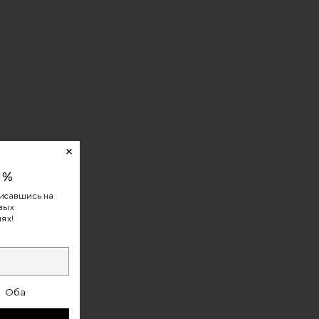
0%
исавшись на
овых
ях!
Оба