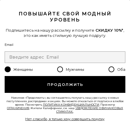
CLOSE MODAL
Favorite КУРТКА COLETTE
ПОВЫШАЙТЕ СВОЙ МОДНЫЙ
УРОВЕНЬ
Подпишитесь на нашу рассылку и получите
СКИДКУ 10%*
,
это как иметь стильную лучшую подругу.
Email
Женщины
Мужчины
Оба
ПРОДОЛЖИТЬ
КУРТКА COLETTE
Нажимая «Продолжить», вы соглашаетесь получать нашу рассылку о новых
superdown
поступлениях, распродажах и акциях. Вы можете отказаться от подписки в любое
$44 (ФИНАЛЬНАЯ РАСПРОДАЖА)
время. Посмотреть
ПОЛИТИКА КОНФИДЕНЦИАЛЬНОСТИ
. Просмотр
Previous price:
$110
ОГРАНИЧЕНИЯ
. Жители Калифорнии, см. наш
УВЕДОМЛЕНИЕ О ФИНАНСОВЫХ
СТИМУЛАХ.
.
Нет, спасибо, я только хочу совершить покупку
Favorite ПЛАТЬЕ LOWE