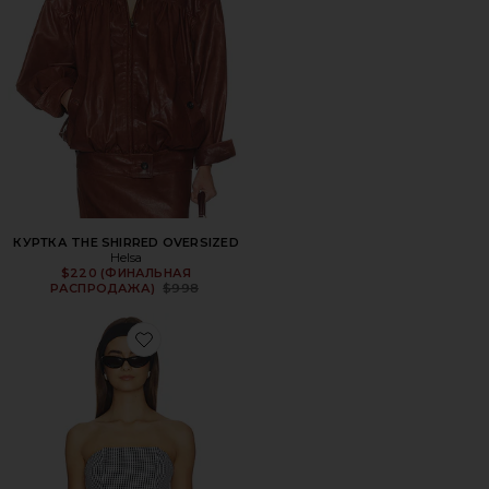
КУРТКА THE SHIRRED OVERSIZED
Helsa
$220 (ФИНАЛЬНАЯ
Previous price:
РАСПРОДАЖА)
$998
Favorite ТОП TINA