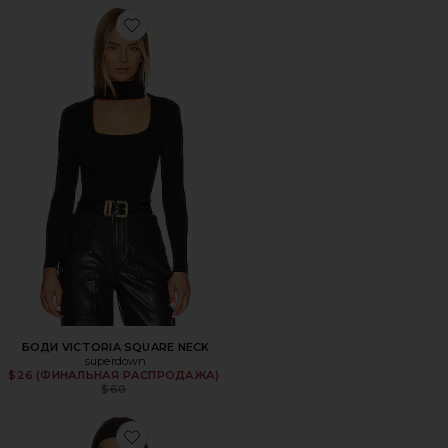
Favorite БОДИ VICTORIA SQUARE NECK
БОДИ VICTORIA SQUARE NECK
superdown
$26 (ФИНАЛЬНАЯ РАСПРОДАЖА)
Previous price:
$60
Favorite ТОП