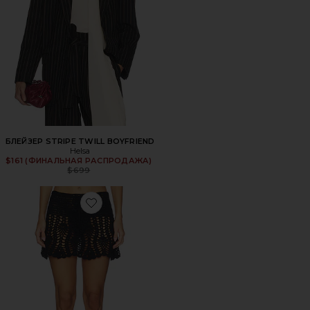
БЛЕЙЗЕР STRIPE TWILL BOYFRIEND
Helsa
$161 (ФИНАЛЬНАЯ РАСПРОДАЖА)
Previous price:
$699
Favorite ЮБКА LOLA