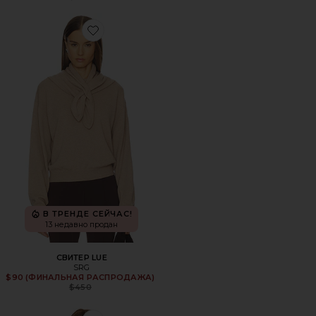
Favorite СВИТЕР LUE
В ТРЕНДЕ СЕЙЧАС!
13 недавно продан
СВИТЕР LUE
SRG
$90 (ФИНАЛЬНАЯ РАСПРОДАЖА)
Previous price:
$450