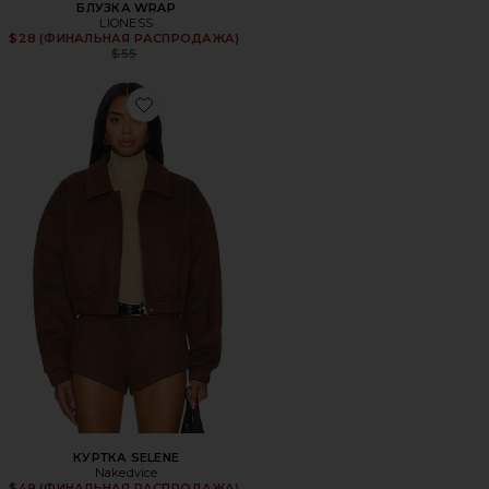
БЛУЗКА WRAP
LIONESS
$28 (ФИНАЛЬНАЯ РАСПРОДАЖА)
Previous price:
$55
Favorite КУРТКА SELENE
КУРТКА SELENE
Nakedvice
$49 (ФИНАЛЬНАЯ РАСПРОДАЖА)