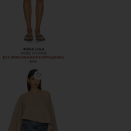
ЮБКА LOLA
MORE TO COME
$23 (ФИНАЛЬНАЯ РАСПРОДАЖА)
Previous price:
$60
Favorite НАКИДКА BETH