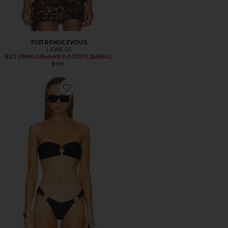
ТОП RENDEZVOUS
LIONESS
$23 (ФИНАЛЬНАЯ РАСПРОДАЖА)
Previous price:
$69
Favorite ТОП BINX