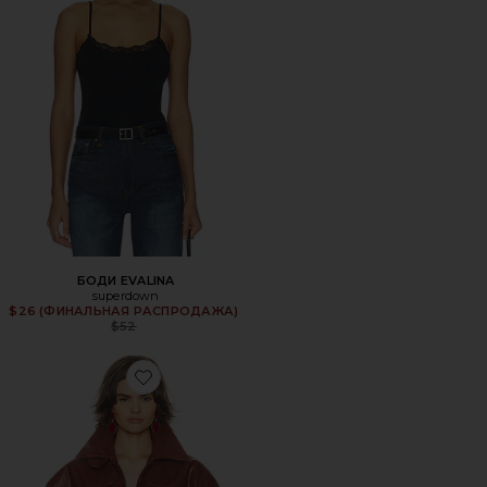
БОДИ EVALINA
superdown
$26 (ФИНАЛЬНАЯ РАСПРОДАЖА)
Previous price:
$52
Favorite КУРТКА THE SHIRRED OVERSIZED