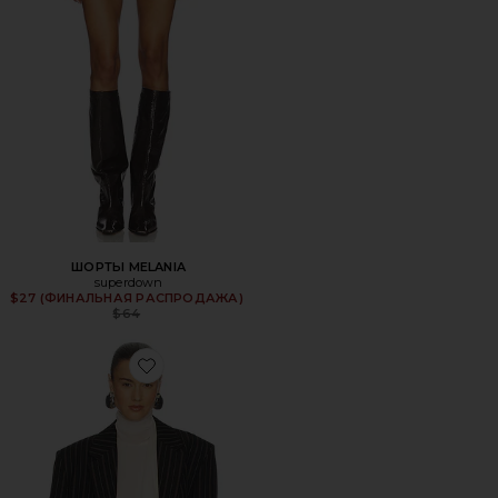
ШОРТЫ MELANIA
superdown
$27 (ФИНАЛЬНАЯ РАСПРОДАЖА)
Previous price:
$64
Favorite БЛЕЙЗЕР STRIPE TWILL BOYFRIEND