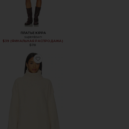
ПЛАТЬЕ KIPPA
superdown
$39 (ФИНАЛЬНАЯ РАСПРОДАЖА)
Previous price:
$78
Favorite ДЖЕМПЕР WINNIE