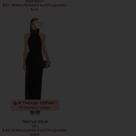
superdown
$30 (ФИНАЛЬНАЯ РАСПРОДАЖА)
Previous price:
$46
Favorite ПЛАТЬЕ DELIA
В ТРЕНДЕ СЕЙЧАС!
17 недавно продан
ПЛАТЬЕ DELIA
SRG
$86 (ФИНАЛЬНАЯ РАСПРОДАЖА)
Previous price:
$450