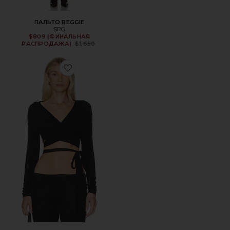
ПАЛЬТО REGGIE
SRG
$809 (ФИНАЛЬНАЯ
Previous price:
РАСПРОДАЖА)
$1,650
Favorite БЛУЗКА WRAP