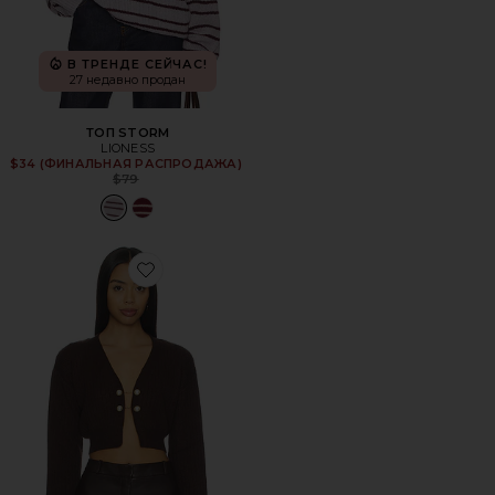
В ТРЕНДЕ СЕЙЧАС!
27 недавно продан
ТОП STORM
LIONESS
$34 (ФИНАЛЬНАЯ РАСПРОДАЖА)
Previous price:
$79
Favorite СВИТЕР DESTINY