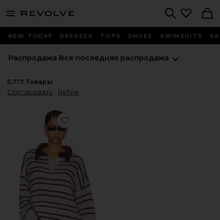
menu - shows more content
Revolve, Apparel & Fashion
Search
NEW TODAY
DRESSES
TOPS
SHOES
SWIMSUITS
SA
Распродажа
Вся последняя распродажа
5,717
Товары
Сортировать
Refine
Favorite ТОП STORM