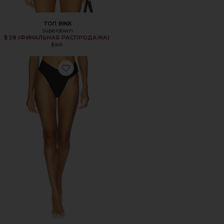
ТОП BINX
superdown
$28 (ФИНАЛЬНАЯ РАСПРОДАЖА)
Previous price:
$50
Favorite ПЛАВКИ С ВЫСОКИМ ПОЯСОМ ALEXI