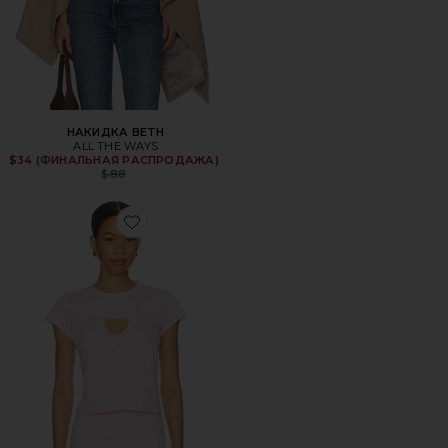
НАКИДКА BETH
ALL THE WAYS
$34 (ФИНАЛЬНАЯ РАСПРОДАЖА)
Previous price:
$88
Favorite ДЕТСКАЯ ФУТБОЛКА