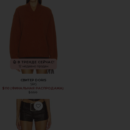
В ТРЕНДЕ СЕЙЧАС!
12 недавно продан
СВИТЕР DORIS
SRG
$110 (ФИНАЛЬНАЯ РАСПРОДАЖА)
Previous price:
$550
Favorite ШОРТЫ MELANIA