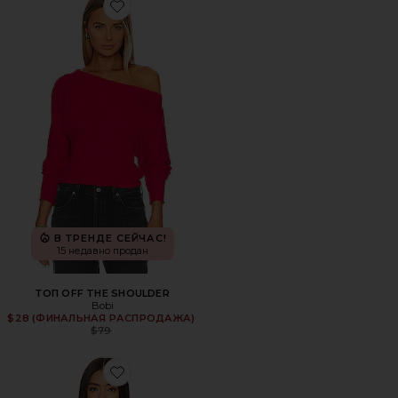
Favorite ТОП OFF THE SHOULDER
В ТРЕНДЕ СЕЙЧАС!
15 недавно продан
ТОП OFF THE SHOULDER
Bobi
$28 (ФИНАЛЬНАЯ РАСПРОДАЖА)
Previous price:
$79
Favorite ТОП БИКИНИ LUCY