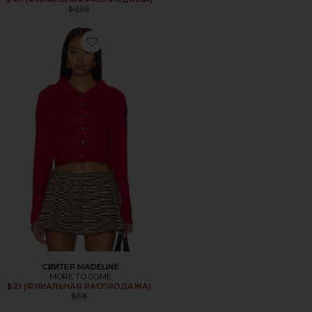
Previous price:
$255
Favorite СВИТЕР MADELINE
СВИТЕР MADELINE
MORE TO COME
Previous price:
$21 (ФИНАЛЬНАЯ РАСПРОДАЖА)
$58