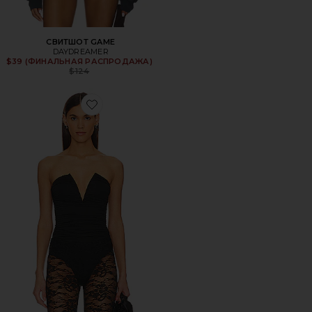
СВИТШОТ GAME
DAYDREAMER
$39 (ФИНАЛЬНАЯ РАСПРОДАЖА)
Previous price:
$124
Favorite БОДИ VIVIENNE RUCHED