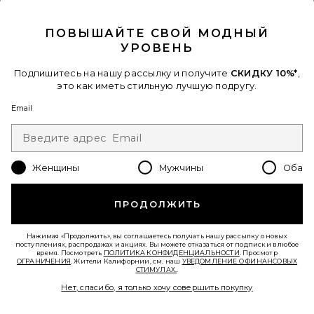
CLOSE MODAL
ПОВЫШАЙТЕ СВОЙ МОДНЫЙ
УРОВЕНЬ
Подпишитесь на нашу рассылку и получите
СКИДКУ 10%*
,
это как иметь стильную лучшую подругу.
Email
Женщины
Мужчины
Оба
ПРОДОЛЖИТЬ
КРОССОВКИ XT-6
Salomon
$180
Нажимая «Продолжить», вы соглашаетесь получать нашу рассылку о новых
поступлениях, распродажах и акциях. Вы можете отказаться от подписки в любое
время. Посмотреть
ПОЛИТИКА КОНФИДЕНЦИАЛЬНОСТИ
. Просмотр
ОГРАНИЧЕНИЯ
. Жители Калифорнии, см. наш
УВЕДОМЛЕНИЕ О ФИНАНСОВЫХ
СТИМУЛАХ.
.
Favorite КРОССОВКИ XT-PATHWAY 2
Нет, спасибо, я только хочу совершить покупку