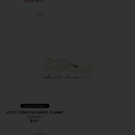
Previous price:
$128
$150
Favorite КРОССОВКИ RX MARIE-JEANNE
Лидер Продаж
КРОССОВКИ RX MARIE-JEANNE
Salomon
$130