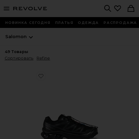
menu - shows more content
Revolve, Apparel & Fashion
Search
НОВИНКА СЕГОДНЯ
ПЛАТЬЯ
ОДЕЖДА
РАСПРОДАЖА
Salomon
49
Товары
Сортировать
Refine
Favorite ТРЕККИНГОВЫЕ КРОССОВКИ XT-6