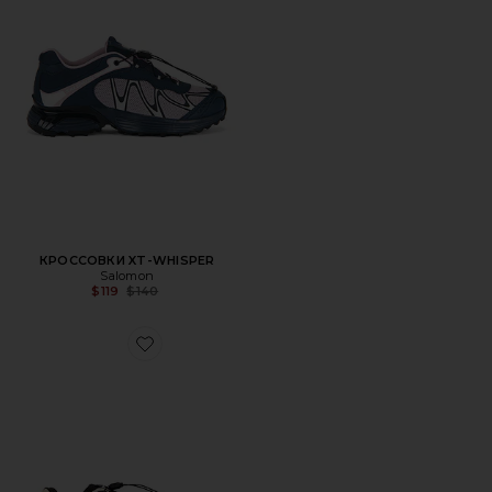
КРОССОВКИ XT-WHISPER
Salomon
Previous price:
$119
$140
Favorite КРОССОВКИ XT-6