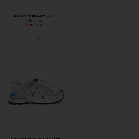
КРОССОВКИ ACS+ GTX
Salomon
Previous price:
$119
$180
Favorite КРОССОВКИ XT-WHISPER