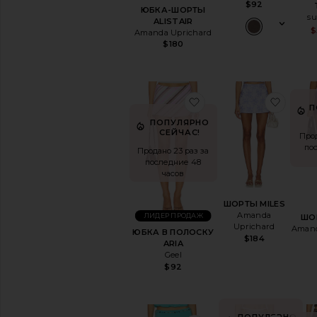
Белый
$92
ЮБКА-ШОРТЫ
s
ALISTAIR
ДОСТУПНОСТЬ
$
Amanda Uprichard
$180
В наличии
товары в Избранном
Предзаказ
товары в Избранном
избранноеЮБКА В П
избр
П
ПОПУЛЯРНО
СЕЙЧАС!
Прод
по
Продано 23 раз за
последние 48
часов
ШОРТЫ MILES
Amanda
ЛИДЕР ПРОДАЖ
ШО
Uprichard
Amand
ЮБКА В ПОЛОСКУ
$184
ARIA
Geel
$92
ПОПУЛЯРНО