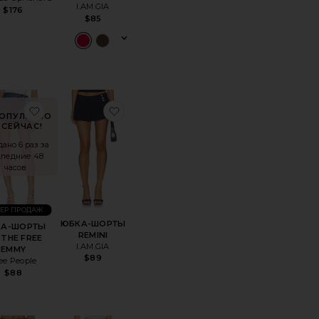
I.AM.GIA
$176
$85
РТЫ DAYTON
анноеВЯЗАНАЯ МИНИ-ЮБКА-ШОРТЫ
избранноеЮБКА-ШОРТЫ WE THE FREE EMMY
избранноеЮБКА-ШОРТЫ REMINI
ОПУЛЯРНО
СЕЙЧАС!
ано 6 раз за
следние 48
часов
ЕР ПРОДАЖ
ЮБКА-ШОРТЫ
КА-ШОРТЫ
REMINI
THE FREE
I.AM.GIA
EMMY
$89
ee People
$88