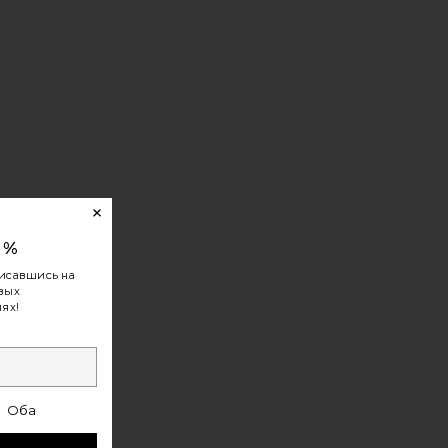
0%
исавшись на
овых
ях!
Оба