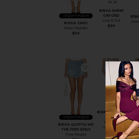
ЮБКА МИНИ
OXFORD
ЛИДЕР ПРОДАЖ
ЮБ
Line & Dot
Goo
ЮБКА CINDI
$90
Steve Madden
$59
избранноеЮБКА-ШО
избр
ЛИД
ЮБКА-ШОРТЫ
DALE
ЛИДЕР ПРОДАЖ
ЮБ
Amanda
ЮБКА-ШОРТЫ WE
Uprichard
THE FREE EMILY
$172
Free People