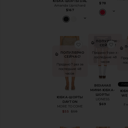
ЮБКА-ШОРТЫ DAL
$78
Amanda Uprichard
$167
ПОПУЛЯРНО
избранноеЮБКА-ШО
избр
СЕЙЧАС!
П
Продано 9 раз за
ПОПУЛЯРНО
СЕЙЧАС!
последние 48
Прод
часов
по
Продано 7 раз за
последние 48
часов
ЛИД
ВЯЗАНАЯ
МИНИ-ЮБКА-
ЮБ
ШОРТЫ
WE 
ЮБКА-ШОРТЫ
LIONESS
DAYTON
$69
Fr
MORE TO COME
Sale price:
$55
$58
Previous price: