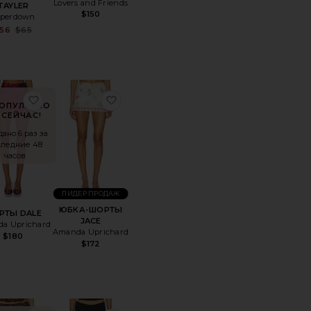
Lovers and Friends
TAYLER
$150
uperdown
Sale price:
56
$65
Previous price:
ОЛОСКУ ARIA
анноеШОРТЫ MILES
избранноеШОРТЫ DALE
избранноеЮБКА-ШОРТЫ JACE
ОПУЛЯРНО
СЕЙЧАС!
ано 6 раз за
следние 48
часов
ЛИДЕР ПРОДАЖ
ЮБКА-ШОРТЫ
РТЫ DALE
JACE
a Uprichard
Amanda Uprichard
$180
$172