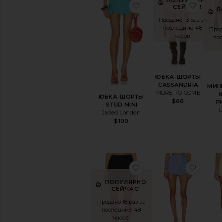
избранноеЮБКА-ШО
избр
СЕЙЧАС!
П
Продано 13 раз за
последние 48
Прод
часов
по
ЮБКА-ШОРТЫ
CASSANDRIA
МИН
MORE TO COME
ЮБКА-ШОРТЫ
$66
Р
STUD MINI
Jaded London
$100
избранноеЮБКА CIN
избр
ПОПУЛЯРНО
СЕЙЧАС!
Продано 18 раз за
последние 48
часов