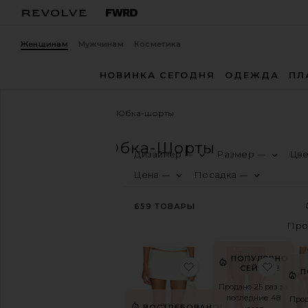
Женщинам
Мужчинам
Косметика
НОВИНКА СЕГОДНЯ
ОДЕЖДА
ПЛ
Женщины
Шорты
Юбка-шорты
ШОРТЫ
Юбка-Шорты
Дизайнер
Размер
Цв
—
—
КАТЕГОРИЯ
Цена
Посадка
—
—
СЕЙЧАС
В
659
ТОВАРЫ
ТРЕНДЕ
Шорты
Sport
Джорты
ПОПУЛЯРНО
избранноеЮБКА RH
избр
Кружево
СЕЙЧАС!
П
Продано 25 раз за
ПО
последние 48
СТИЛЮ
Прод
ВОСТРЕБОВАНО!