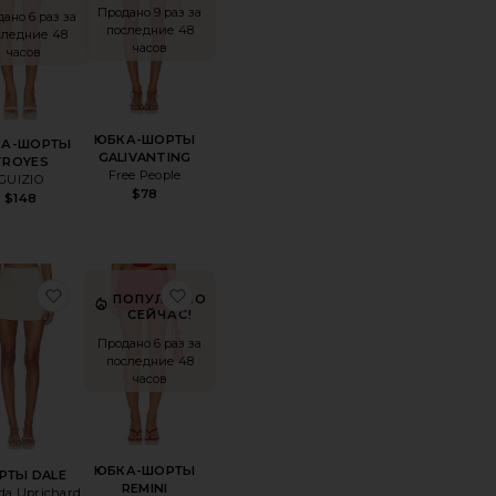
Продано 9 раз за
ано 6 раз за
последние 48
следние 48
часов
часов
ЮБКА-ШОРТЫ
КА-ШОРТЫ
GALIVANTING
TROYES
Free People
GUIZIO
$78
$148
РТЫ DAL
анноеЮБКА-ШОРТЫ EYES ON YOU
избранноеШОРТЫ DALE
избранноеЮБКА-ШОРТЫ REMINI
ПОПУЛЯРНО
СЕЙЧАС!
Продано 6 раз за
последние 48
часов
ЮБКА-ШОРТЫ
РТЫ DALE
REMINI
a Uprichard