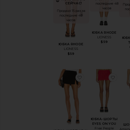
СЕЙЧАС!
последние 48
Прод
часов
по
Продано 15 раз за
последние 48
часов
ЮБКА RHODE
LIONESS
ЮБ
$59
ЮБКА RHODE
LIONESS
$59
избранноеЮБКА-ШО
избр
ЮБКА-ШОРТЫ
EYES ON YOU
ШО
Free People
Amand