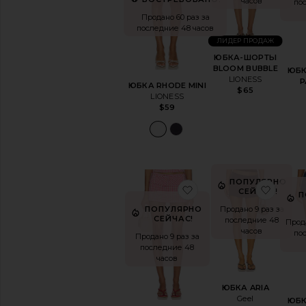
часов
по
Активный
отдых
Продано 60 раз за
последние 48 часов
Байкер
ЛИДЕР ПРОДАЖ
Черный
ЮБКА-ШОРТЫ
Деним
BLOOM BUBBLE
ЮБ
Кокетливые
LIONESS
P
ЮБКА RHODE MINI
Высокая
$65
LIONESS
талия
$59
Шорты
Hot
Джоггеры
Трикотаж
Кожа
ПОПУЛЯРНО
Джинсы
избранноеЮБКА-ШОР
избр
СЕЙЧАС!
П
с
низкой
Продано 9 раз за
ПОПУЛЯРНО
посадкой
СЕЙЧАС!
последние 48
Прод
часов
Юбка-
по
Продано 9 раз за
шорты
последние 48
Спортивные
часов
шорты
Строгий
ЮБКА ARIA
стиль
Geel
ЮБ