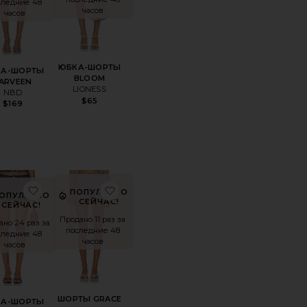
следние 48
часов
часов
ЮБКА-ШОРТЫ
КА-ШОРТЫ
BLOOM
ARVEEN
LIONESS
NBD
$65
$169
ТЫ ALISTAIR
анноеЮБКА ARIA
избранноеЮБКА-ШОРТЫ TAYLER
избранноеШОРТЫ GRACE
ПОПУЛЯРНО
ОПУЛЯРНО
СЕЙЧАС!
СЕЙЧАС!
Продано 11 раз за
ано 24 раз за
последние 48
следние 48
часов
часов
ШОРТЫ GRACE
КА-ШОРТЫ