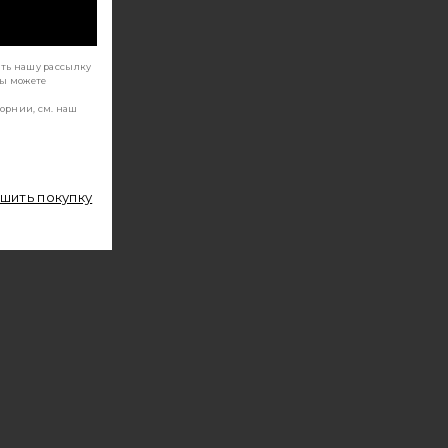
ать нашу рассылку
Вы можете
орнии, см. наш
ршить покупку
ING