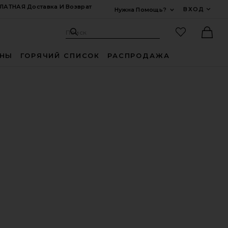
ЛАТНАЯ Доставка И Возврат
ВХОД
Нужна Помощь?
Развернуть Для
Поиск: Site
Избранные
Поиск
Ther
ИНЫ
ГОРЯЧИЙ СПИСОК
РАСПРОДАЖА