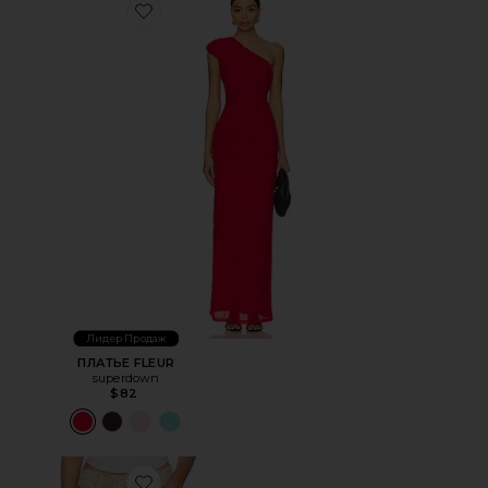
Favorite ПЛАТЬЕ FLEUR
Лидер Продаж
ПЛАТЬЕ FLEUR
superdown
$82