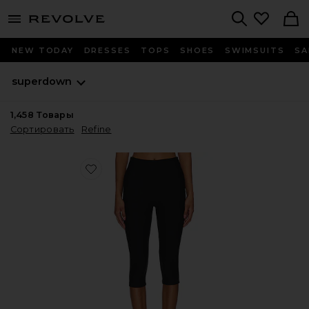
menu - shows more content
Revolve, Apparel & Fashion
Search
NEW TODAY
DRESSES
TOPS
SHOES
SWIMSUITS
SA
superdown
1,458
Товары
Сортировать
Refine
Favorite КАПРИ CHAYA