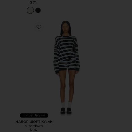
$74
Favorite НАБОР ШОРТ KYLAH
Лидер Продаж
НАБОР ШОРТ KYLAH
superdown
$94