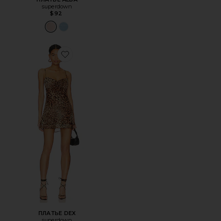
superdown
$92
Favorite ПЛАТЬЕ DEX
ПЛАТЬЕ DEX
superdown