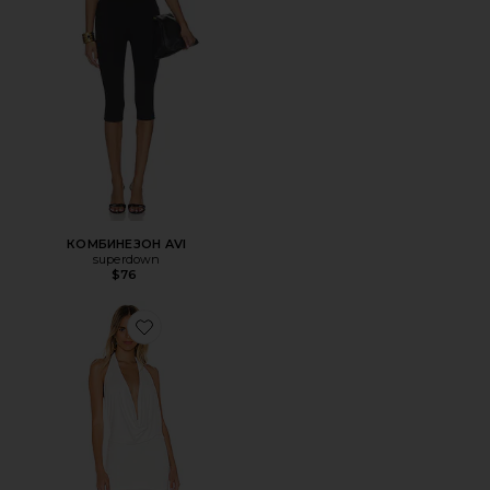
КОМБИНЕЗОН AVI
superdown
$76
Favorite МИНИ ПЛАТЬЕ TINA