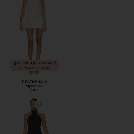
В ТРЕНДЕ СЕЙЧАС!
25 недавно продан
ПЛАТЬЕ NALA
superdown
$88
Favorite КОМБИНЕЗОН AVI