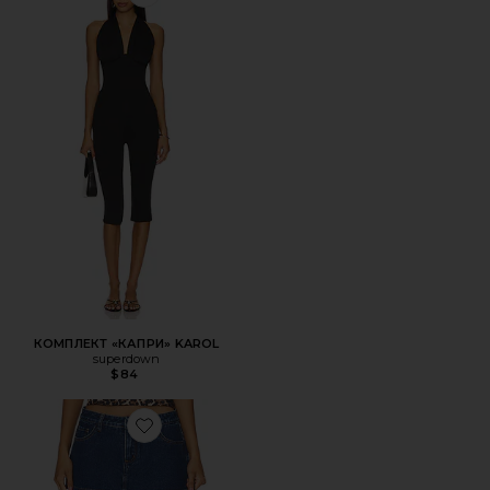
Favorite КОМПЛЕКТ «КАПРИ» KAROL
КОМПЛЕКТ «КАПРИ» KAROL
superdown
$84
Favorite ЮБКА-ШОРТЫ TAYLER