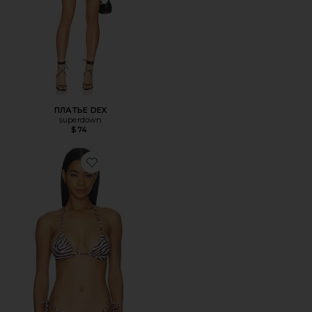
ПЛАТЬЕ DEX
superdown
$74
Favorite ТОП ADDIE