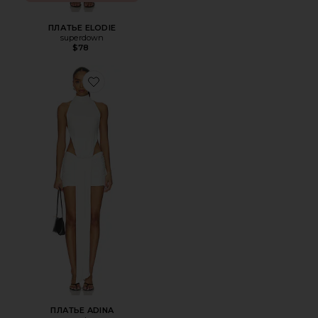
ПЛАТЬЕ ELODIE
superdown
$78
Favorite ПЛАТЬЕ ADINA
ПЛАТЬЕ ADINA