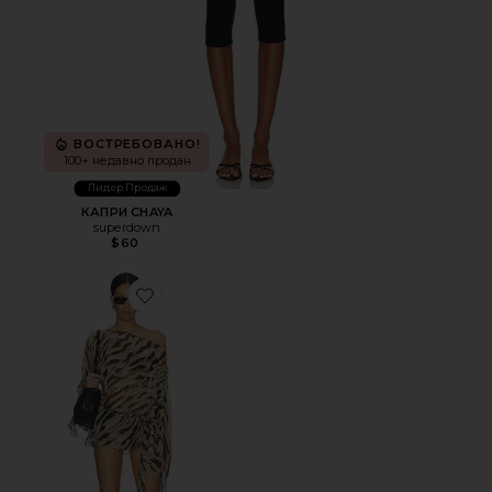
ВОСТРЕБОВАНО!
100+ недавно продан
Лидер Продаж
КАПРИ CHAYA
superdown
$60
Favorite ПЛАТЬЕ AZARLIA