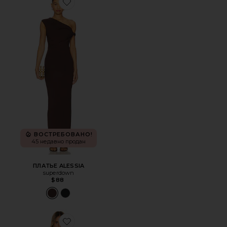
Favorite ПЛАТЬЕ ALESSIA
ВОСТРЕБОВАНО!
45 недавно продан
ПЛАТЬЕ ALESSIA
superdown
$88