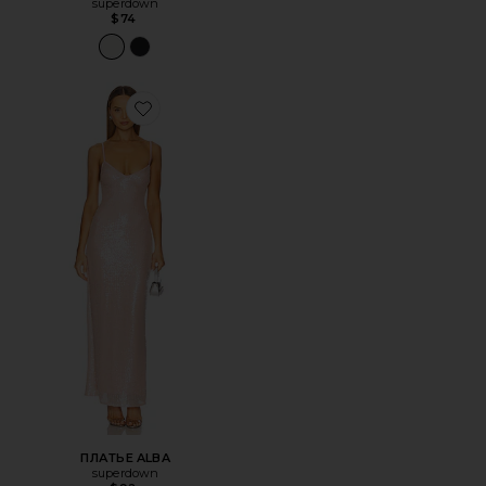
superdown
$74
Favorite ПЛАТЬЕ ALBA
ПЛАТЬЕ ALBA
superdown