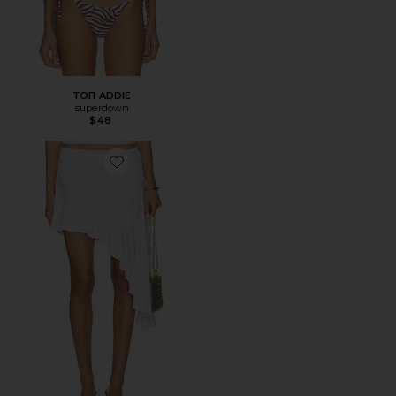
ТОП ADDIE
superdown
$48
Favorite ЮБКА KATRINA