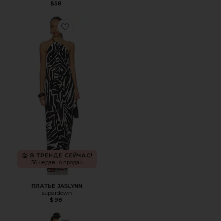
$58
Favorite ПЛАТЬЕ JASLYNN
В ТРЕНДЕ СЕЙЧАС!
36 недавно продан
ПЛАТЬЕ JASLYNN
superdown
$98