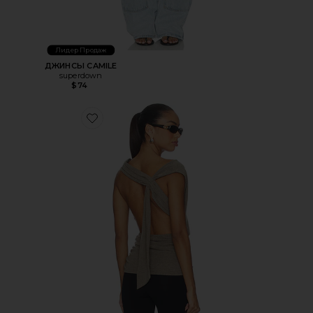
Лидер Продаж
ДЖИНСЫ CAMILE
superdown
$74
Favorite ТОП CECILIA