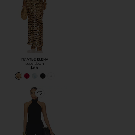
ПЛАТЬЕ ELENA
superdown
$88
PLUS ICON TO SEE MORE OPTIONS FOR 
Favorite КОМБИНЕЗОН AVI