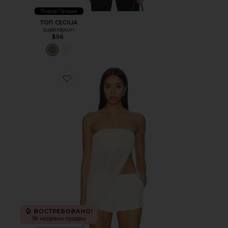
Лидер Продаж
ТОП CECILIA
superdown
$56
Favorite ТОП ELODIE
ВОСТРЕБОВАНО!
96 недавно продан