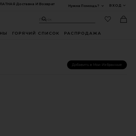
ЛАТНАЯ Доставка И Возврат
ВХОД
Нужна Помощь?
Развернуть Для
Поиск: Site
Избранные
Поиск
Ther
ИНЫ
ГОРЯЧИЙ СПИСОК
РАСПРОДАЖА
Добавить в Мои Избранные