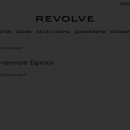
БЕСП
Revolve
АТЬЯ
ОБУВЬ
АКСЕССУАРЫ
ДИЗАЙНЕРЫ
МАГАЗ
короченные
оченные Брюки
ортировать
росмотр
LA