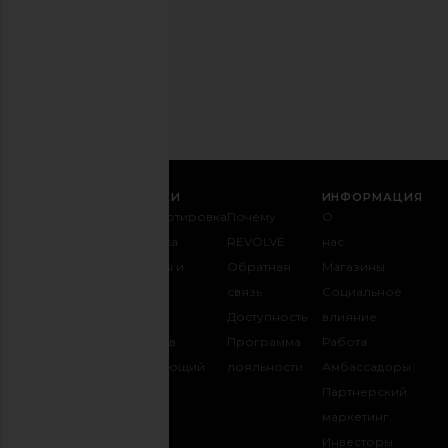
время.
Политика
конфиденциальности
Email
РЕГИСТРАЦИЯ
СЛУЖБА ПОДДЕРЖКИ
ИНФОРМАЦИЯ
Связаться с
Транспортировка
Почему
О
нами
и доставка
REVOLVE
нас
1-888-442-
Возвраты и
Обратная
Магазины
5830
обмен
связь
Социальное
Оплата
Таблица
Доступность
влияние
FAQ
размеров
Программа
Работа
Отслеживать
Одаривающий
лояльности
Амбассадоры
заказ
REVOLVE
Партнерский
маркетинг.
Инвесторы