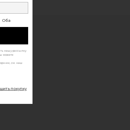
Оба
ать нашу рассылку
Вы можете
орнии, см. наш
ршить покупку