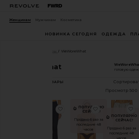
Женщинам
Мужчинам
Косметика
НОВИНКА СЕГОДНЯ
ОДЕЖДА
ПЛ
Женщины
Дизайнеры
WeWoreWhat
WeWoreWha
WeWoreWhat
готовую одеж
305
ТОВАРЫ
Категория
Спортивная
одежда
ПОПУЛЯРНО
избранноеБРЮКИ PANT
избранноеТОП 
и
Деним
СЕЙЧАС!
ПОПУЛЯРНО
Платья
Продано 6 раз за
СЕЙЧАС!
последние 48
Куртки
Продано 6 раз за
часов
и
последние 48
часов
пальто