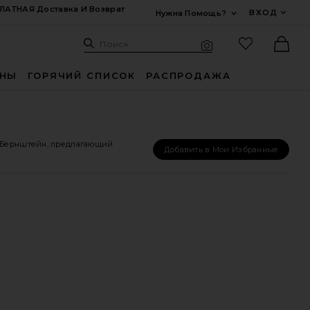
ЛАТНАЯ Доставка И Возврат
ВХОД
Нужна Помощь?
Развернуть Для
Поиск: Site
Избранные
Поиск
Визуальный поиск
Ther
ИНЫ
ГОРЯЧИЙ СПИСОК
РАСПРОДАЖА
 Бернштейн, предлагающий
Добавить в Мои Избранные