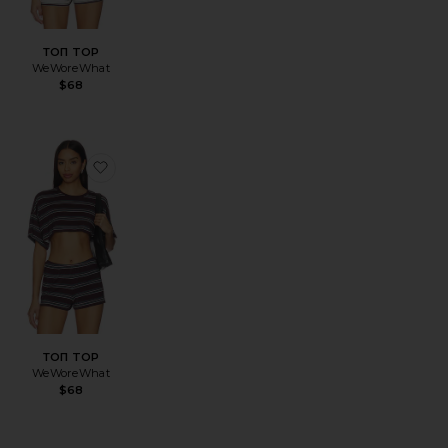
R
ТОП TOP
WeWoreWhat
Sale price:
$68
Previous price:
GLE
TOP
збранноеБРЮКИ BALLOON
избранноеТОП TOP
ТОП TOP
WeWoreWhat
Sale price:
$68
Previous price: