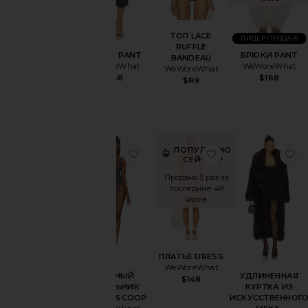
Комбинезоны
Кожа
ТОП LACE
ЛИДЕР ПРОДАЖ
RUFFLE
Нижнее
БРЮКИ PANT
БРЮКИ PANT
BANDEAU
WeWoreWhat
белье и
WeWoreWhat
WeWoreWhat
$168
$148
одежда
$89
для сна
Одежда
для
дома
ПОПУЛЯРНО
избранноеСЛИТНЫЙ КУПАЛЬН
избранноеПЛАТ
и
Брюки
СЕЙЧАС!
Ромперы
Продано 5 раз за
последние 48
Шорты
часов
Юбки
Свитера
и
трикотаж
ПЛАТЬЕ DRESS
WeWoreWhat
Купальники
СЛИТНЫЙ
УДЛИНЕННАЯ
$148
и накидки
КУПАЛЬНИК
КУРТКА ИЗ
BUNGEE SCOOP
ИСКУССТВЕННОГ
Топы