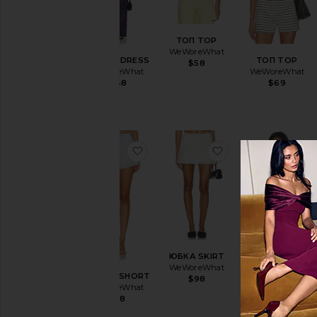
ТОП TOP
WeWoreWhat
ПЛАТЬЕ DRESS
ТОП TOP
$58
WeWoreWhat
WeWoreWhat
$168
$69
избранноеШОРТЫ SHORT
избранноеЮБКА
и
ЮБКА SKIRT
WeWoreWhat
ШОРТЫ SHORT
ТОП TOP
$98
WeWoreWhat
WeWoreWhat
$98
$68