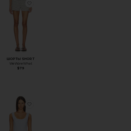
IC SCOOP
ЬЕ DRESS
збранноеТОП БИКИНИ DELILAH
избранноеШОРТЫ SHORT
ШОРТЫ SHORT
WeWoreWhat
$79
TOP
збранноеТОП TOP
избранноеТОП TOP