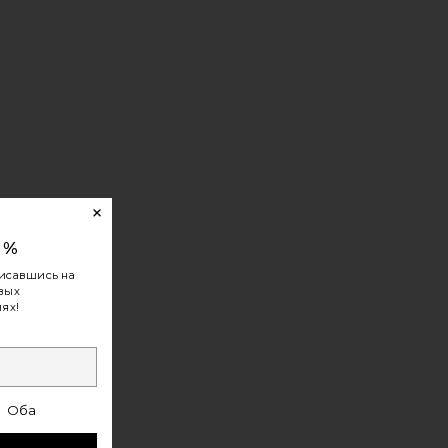
0%
исавшись на
овых
ях!
Оба