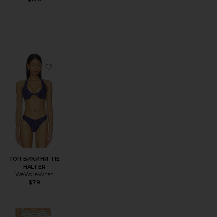
Sale price:
Previous price:
ER BOW
БИКИНИ FULL COVERAGE UNDERWIRE
збранноеНИЗ БИКИНИ DELILAH
избранноеТОП БИКИНИ TIE HALTER
ТОП БИКИНИ TIE
HALTER
WeWoreWhat
$79