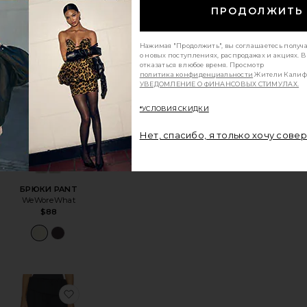
$79
ПРОДОЛЖИТЬ
Нажимая "Продолжить", вы соглашаетесь получ
TOP
збранноеБРЮКИ PANT
избранноеБРЮКИ PANT
о новых поступлениях, распродажах и акциях. 
отказаться в любое время. Просмотр
политика конфиденциальности
Жители Калиф
УВЕДОМЛЕНИЕ О ФИНАНСОВЫХ СТИМУЛАХ.
*УСЛОВИЯ СКИДКИ
Нет, спасибо, я только хочу сове
БРЮКИ PANT
WeWoreWhat
$88
TOP
збранноеПЛАТЬЕ A LINE
избранноеБРЮКИ FOLD OVER