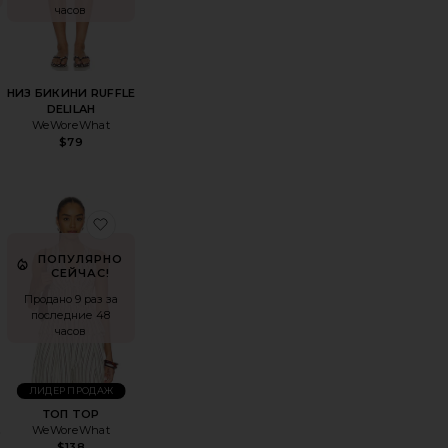
часов
НИЗ БИКИНИ RUFFLE
DELILAH
WeWoreWhat
$79
ИК BUNGEE SCOOP
ЬЕ DRESS
збранноеУДЛИНЕННАЯ КУРТКА ИЗ ИСКУССТВЕННОГО МЕХ
избранноеТОП TOP
ПОПУЛЯРНО
СЕЙЧАС!
Продано 9 раз за
последние 48
часов
ЛИДЕР ПРОДАЖ
ТОП TOP
WeWoreWhat
О
$138