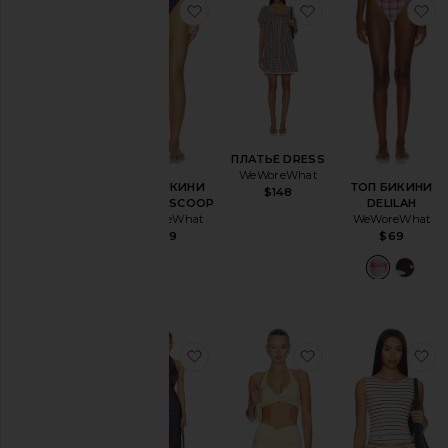
избранноеНИЗ БИКИНИ CLASS
избранноеПЛАТ
и
ПЛАТЬЕ DRESS
WeWoreWhat
НИЗ БИКИНИ
ТОП БИКИНИ
$148
CLASSIC SCOOP
DELILAH
WeWoreWhat
WeWoreWhat
$69
$69
избранноеПЛАТЬЕ DRESS
избранноеТОП 
и