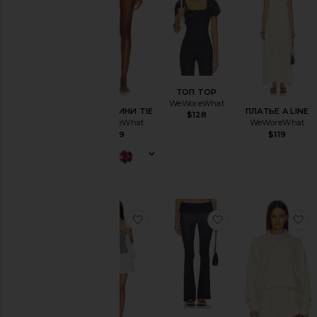
ТОП TOP
WeWoreWhat
НИЗ БИКИНИ TIE
ПЛАТЬЕ A LINE
$128
WeWoreWhat
WeWoreWhat
$79
$119
избранноеПЛАТЬЕ DRESS
избранноеБРЮК
и