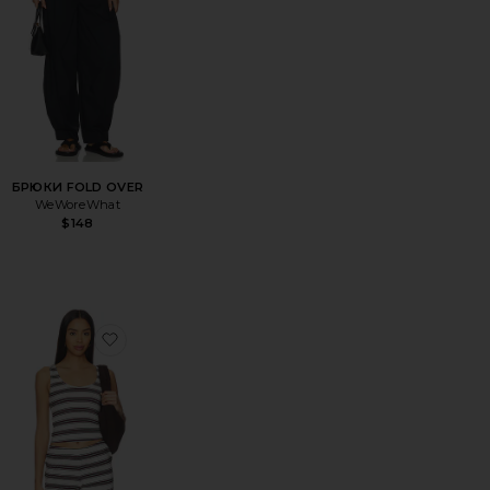
БРЮКИ FOLD OVER
WeWoreWhat
$148
И PANT
збранноеСВИТЕР SWEATER
избранноеТОП TOP