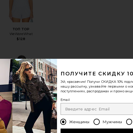
ТОП TOP
WeWoreWhat
$128
 SKIRT
збранноеТОП TOP
избранноеТОП БИКИНИ COOPER
ПОЛУЧИТЕ СКИДКУ 1
Эй, красавчик! Получи
СКИДКА 10%
подп
нашу рассылку, узнавайте первыми о н
поступлениях, распродажах и промо акци
Email
ТОП БИКИНИ
Женщины
Мужчины
COOPER
WeWoreWhat