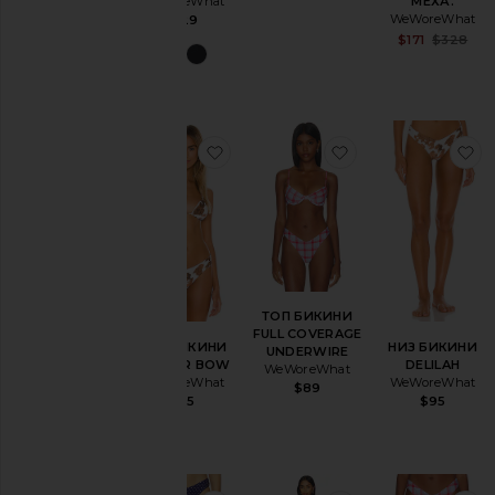
WeWoreWhat
МЕХА.
WeWoreWhat
$129
$171
$328
Размер
Цвет
избранноеТОП БИКИНИ COOP
избранноеТОП 
и
Цена
ТОП БИКИНИ
FULL COVERAGE
ТОП БИКИНИ
НИЗ БИКИНИ
UNDERWIRE
COOPER BOW
DELILAH
WeWoreWhat
WeWoreWhat
WeWoreWhat
$89
$95
$95