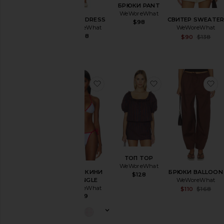
БРЮКИ PANT
WeWoreWhat
ПЛАТЬЕ DRESS
СВИТЕР SWEATE
$98
WeWoreWhat
WeWoreWhat
$158
$90
$138
избранноеТОП БИКИНИ TRIAN
избранноеТОП 
и
ТОП TOP
WeWoreWhat
ТОП БИКИНИ
БРЮКИ BALLOON
$128
TRIANGLE
WeWoreWhat
WeWoreWhat
$110
$168
$79