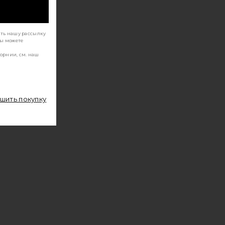
ать нашу рассылку
Вы можете
орнии, см. наш
ршить покупку