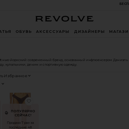
БЕСП
Revolve
АТЬЯ
ОБУВЬ
АКСЕССУАРЫ
ДИЗАЙНЕРЫ
МАГАЗ
t
нью-йоркский современный бренд, основанный инфлюенсером Даниэль
ду, купальники, деним и спортивную одежду.
Сортировать
Просмотр
LACE RUFFLE BANDEAU
збранноеБРЮКИ PANT
избранноеНИЗ БИКИНИ RUFFLE DELILAH
ПОПУЛЯРНО
СЕЙЧАС!
Продано 7 раз за
последние 48