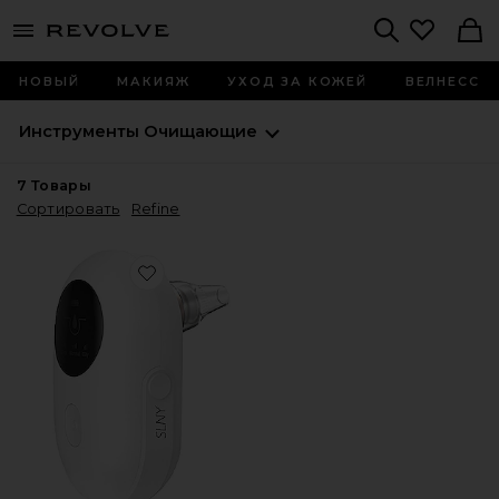
menu - shows more content
Revolve, Apparel & Fashion
Search
НОВЫЙ
МАКИЯЖ
УХОД ЗА КОЖЕЙ
ВЕЛНЕСС
Инструменты
Очищающие
7
Товары
Сортировать
Refine
Favorite ЭКСТРАКТОР ПОР MINI PRO PORE EXTRACTOR