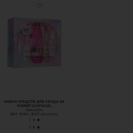
Favorite НАБОР СРЕДСТВ ДЛЯ УХОДА ЗА КОЖЕЙ GLOFA
НАБОР СРЕДСТВ ДЛЯ УХОДА ЗА
КОЖЕЙ GLOFACIAL
BeautyBio
Previous price:
$67
$189
($347 Ценность)