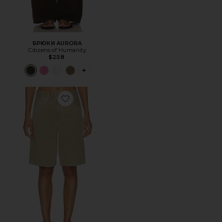
БРЮКИ AURORA
Citizens of Humanity
$258
PLUS ICON TO SEE MORE OPTIONS FOR 
Favorite ШОРТЫ COURT