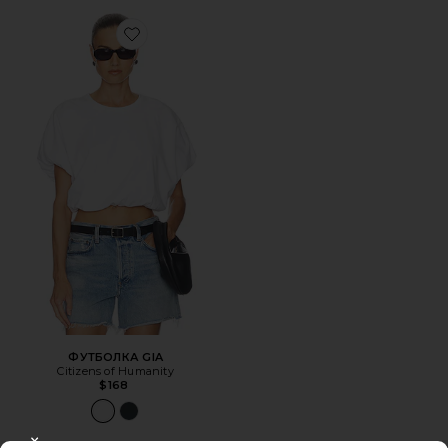
Favorite ФУТБОЛКА GIA
ФУТБОЛКА GIA
Citizens of Humanity
$168