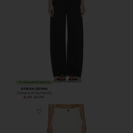
Устойчивое Развитие
БРЮКИ BRYNN
Citizens of Humanity
Previous price:
$281
$298
Favorite КАРГО FLIGHT