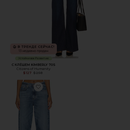
В ТРЕНДЕ СЕЙЧАС!
13 недавно продан
Устойчивое Развитие
С КЛЁШЕМ KIMBERLY 70S
Citizens of Humanity
Previous price:
$127
$258
Favorite СВОБОДНЫЙ КРОЙ С ШИРОКИМИ ШТАНИНА