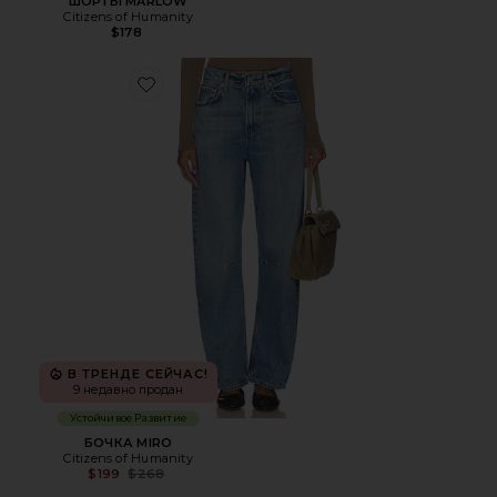
ШОРТЫ MARLOW
Citizens of Humanity
$178
Favorite БОЧКА MIRO
В ТРЕНДЕ СЕЙЧАС!
9 недавно продан
Устойчивое Развитие
БОЧКА MIRO
Citizens of Humanity
Previous price:
$199
$268