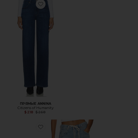
Favorite ПРЯМЫЕ ANNINA
ПРЯМЫЕ ANNINA
Citizens of Humanity
Previous price:
$218
$268
Favorite ДЖИНСЫ BRYNN