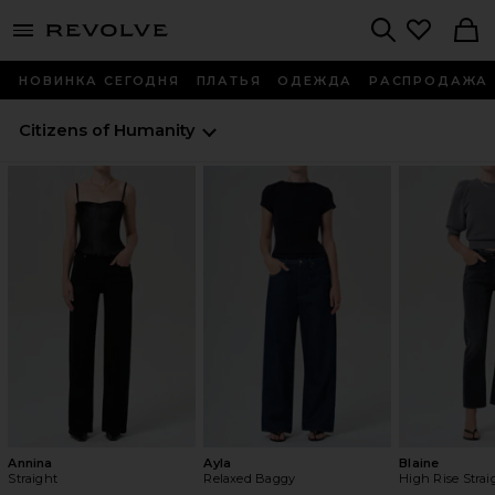
menu - shows more content
Revolve, Apparel & Fashion
Search
НОВИНКА СЕГОДНЯ
ПЛАТЬЯ
ОДЕЖДА
РАСПРОДАЖА
Citizens of Humanity
Annina
Ayla
Blaine
Straight
Relaxed Baggy
High Rise Strai