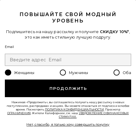
CLOSE MODAL
Favorite ВИНТАЖНЫЕ ШОРТЫ MARLOW
ПОВЫШАЙТЕ СВОЙ МОДНЫЙ
УРОВЕНЬ
Подпишитесь на нашу рассылку и получите
СКИДКУ 10%*
,
это как иметь стильную лучшую подругу.
Email
Женщины
Мужчины
Оба
ПРОДОЛЖИТЬ
Новинки
Нажимая «Продолжить», вы соглашаетесь получать нашу рассылку о новых
ВИНТАЖНЫЕ ШОРТЫ MARLOW
поступлениях, распродажах и акциях. Вы можете отказаться от подписки в любое
Citizens of Humanity
время. Посмотреть
ПОЛИТИКА КОНФИДЕНЦИАЛЬНОСТИ
. Просмотр
$168
ОГРАНИЧЕНИЯ
. Жители Калифорнии, см. наш
УВЕДОМЛЕНИЕ О ФИНАНСОВЫХ
СТИМУЛАХ.
.
Нет, спасибо, я только хочу совершить покупку
Favorite ПРЯМОЙ ANNINA