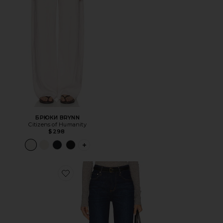
БРЮКИ BRYNN
Citizens of Humanity
$298
PLUS ICON TO SEE MORE OPTIONS FOR 
Favorite С КЛЁШЕМ KIMBERLY 70S