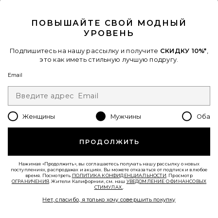
CLOSE MODAL
Когда вы подписываетесь на нашу рассылку, указав свой email.
Отписаться можно в любой момент.
политика
конфиденциальности
ПОВЫШАЙТЕ СВОЙ МОДНЫЙ
УРОВЕНЬ
Email Address
Подпишитесь на нашу рассылку и получите
СКИДКУ 10%*
,
Sign Up
это как иметь стильную лучшую подругу.
Email
ru
USD
Change Country Regions Preferences - 
Женщины
Мужчины
Оба
ПОМОГИТЕ НАМ СТАТЬ ЛУЧШЕ!
Пройти краткий опрос о сегодняшнем визите.
Вперед!
ПРОДОЛЖИТЬ
Нажимая «Продолжить», вы соглашаетесь получать нашу рассылку о новых
СЛУЖБА ПОДДЕРЖКИ
поступлениях, распродажах и акциях. Вы можете отказаться от подписки в любое
время. Посмотреть
ПОЛИТИКА КОНФИДЕНЦИАЛЬНОСТИ
. Просмотр
ОГРАНИЧЕНИЯ
. Жители Калифорнии, см. наш
УВЕДОМЛЕНИЕ О ФИНАНСОВЫХ
СТИМУЛАХ.
.
© EMINENT, INC. (КОМПАНИЯ REVOLVE GROUP). ВСЕ ПРАВА ЗАЩИЩЕНЫ.
Нет, спасибо, я только хочу совершить покупку