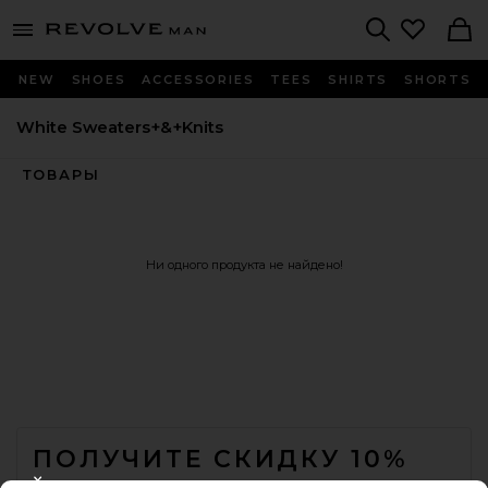
Revolve
menu - shows more content
Search
NEW
SHOES
ACCESSORIES
TEES
SHIRTS
SHORTS
White Sweaters+&+Knits
ТОВАРЫ
Ни одного продукта не найдено!
FOOTER
ПОЛУЧИТЕ СКИДКУ 10%