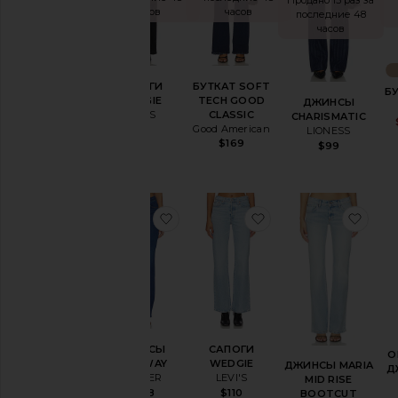
часов
часов
последние 48
часов
САПОГИ
БУТКАТ SOFT
Б
WEDGIE
TECH GOOD
ДЖИНСЫ
LEVI'S
CLASSIC
CHARISMATIC
Good American
$98
LIONESS
$169
$99
избранноеДЖИНСЫ RUNAWAY
избранноеСАПОГИ
изб
ДЖИНСЫ
САПОГИ
О
RUNAWAY
WEDGIE
ДЖИНСЫ MARIA
Д
MOTHER
LEVI'S
MID RISE
$248
$110
BOOTCUT