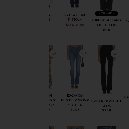
НОВИНКИ
БУТКАТ
БУТКАТ EVIE
LEVI'S
PISTOLA
ДЖИНСЫ JEANS
G
$110
Sale price:
Free People
$126
$188
Previous price:
$98
избранноеБРЮКИ TROUSERS
избранноеДЖИНС
изб
БРЮКИ
ДЖИНСЫ
ДЖ
TROUSERS
HUSTLER SKIMP
БУТКАТ BRIDGET
Roberto Cavalli
MOTHER
DL1961
$807
$248
$239