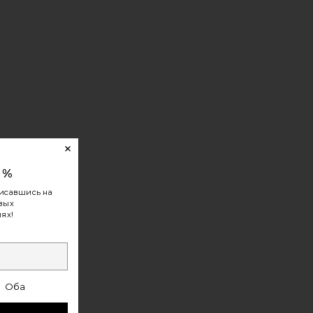
0%
исавшись на
овых
ях!
Оба