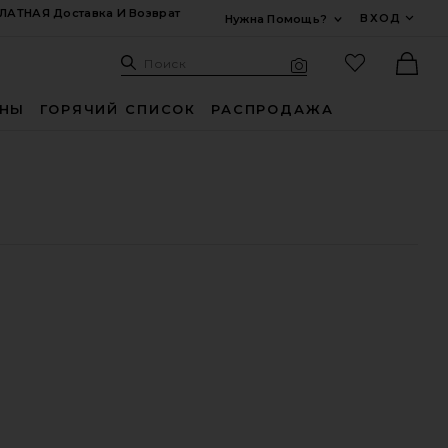
ЛАТНАЯ Доставка И Возврат
ВХОД
Нужна Помощь?
Развернуть Для
Поиск: Site
Избранные
Поиск
Визуальный поиск
Ther
ИНЫ
ГОРЯЧИЙ СПИСОК
РАСПРОДАЖА
 HUSTLER