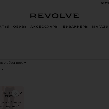
БЕСП
Revolve
АТЬЯ
ОБУВЬ
АКСЕССУАРЫ
ДИЗАЙНЕРЫ
МАГАЗ
Сортировать
Просмотр
 WEDGIE
ранноеДЖИНСЫ MARIA
избранноеДЖИНСЫ С ЗАКАТКОЙ НА ЛОДЫЖКАХ
ПОПУЛЯРНО
СЕЙЧАС!
родано 5 раз за
последние 48