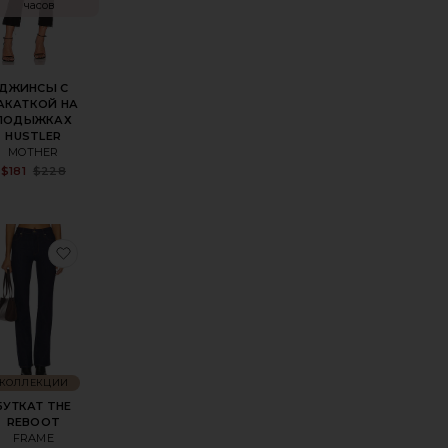
часов
ДЖИНСЫ С
АКАТКОЙ НА
ЛОДЫЖКАХ
HUSTLER
MOTHER
Sale price:
$181
$228
Previous price:
KICK
ранноеЗАУЖЕННЫЕ КЛЕШ MARIA
избранноеБУТКАТ THE REBOOT
КОЛЛЕКЦИИ
БУТКАТ THE
REBOOT
FRAME