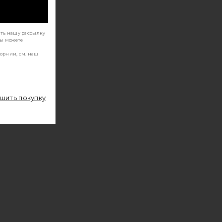
ать нашу рассылку
Вы можете
орнии, см. наш
ршить покупку