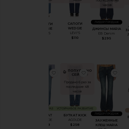
последние 48
По
часов
Пошиву
По
ЛИДЕР ПРОДАЖ
САПОГИ
САПОГИ
Стилю
WEDGIE
WEDGIE
ДЖИНСЫ MARIA
З
LEVI'S
LEVI'S
EB Denim
$110
$110
$295
Дизайнеры
Размер
Цвет
ПОПУЛЯРНО
избранноеБУТКАТ
избранноеБУТКАТ 
изб
СЕЙЧАС!
Продано 6 раз за
Цена
последние 48
часов
Эластичный
УСТОЙЧИВОЕ РАЗВИТИЕ
УСТОЙЧИВОЕ РАЗВИТИЕ
ЛИДЕР ПРОДАЖ
БУТКАТ
БУТКАТ KICK
Подъем
AGOLDE
AGOLDE
ЗАУЖЕННЫЕ
$248
$258
КЛЕШ MARIA