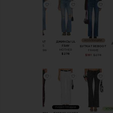
избранноеБУТКАТ
избранноеДЖИНСЫ
изб
КОЛЛЕКЦИИ
БУТКАТ
ДЖИНСЫ LIL
LEVI'S
FRAY
БУТКАТ REBOOT
MOTHER
Sale price:
FRAME
$66
$110
Previous price:
$278
Sale
$181
$278
Pre
избранноеС КЛЁШЕМ MARTY
избранноеДЖИНС
изб
ЛИДЕР ПРОДАЖ
УСТО