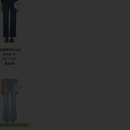
 LIL FRAY
ранноеБУТКАТ REBOOT
избранноеДЖИНСЫ LIL KICK IT
ДЖИНСЫ LIL
KICK IT
MOTHER
 price:
$268
vious price:
Ы MARIA
ранноеДЖИНСЫ MARY-KATE
избранноеБУТКАТ BRIDGET
ЙЧИВОЕ РАЗВИТИЕ