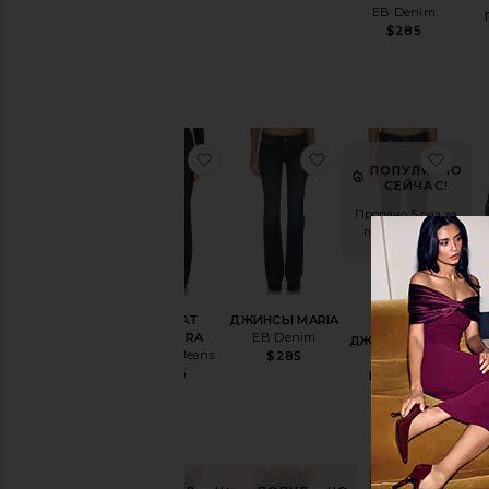
EB Denim
$285
избранноеБУТКАТ BARBARA
избранноеДЖИНС
изб
ПОПУЛЯРНО
СЕЙЧАС!
Продано 5 раз за
последние 48
часов
БУТКАТ
ДЖИНСЫ MARIA
BARBARA
EB Denim
ДЖИНСЫ MARIA
Hudson Jeans
$285
MID RISE
$195
BOOTCUT
EB Denim
$282