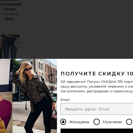
ПОСАДКОЙ
SELMA
L'AGENCE
$305
Ы MARIA
ранноеДЖИНСЫ MARIA MID RISE BOOTCUT
избранноеБУТКАТ OUTSIDER
ПОЛУЧИТЕ СКИДКУ 1
Эй, красавчик! Получи
СКИДКА 10%
подп
нашу рассылку, узнавайте первыми о н
БУТКАТ
поступлениях, распродажах и промо акци
OUTSIDER
MOTHER
Email
$288
Женщины
Мужчины