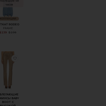
последние 48
часов
КОЛЛЕКЦИИ
УТКАТ RODEO
FRAME
Sale price:
$239
$298
Previous price:
 WEDGIE
ранноеДЖИНСЫ MARIA MID RISE BOOTCUT
избранноеОБЛЕГАЮЩИЕ ДЖИНСЫ BABY BOOT 
БЛЕГАЮЩИЕ
ЖИНСЫ BABY
BOOT С
ВЫСОКОЙ