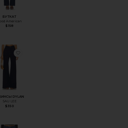
БУТКАТ
ood American
$158
Ы HUSTLER SKIMP
ранноеБУТКАТ BRIDGET
избранноеДЖИНСЫ DYLAN
ИНСЫ DYLAN
SAU LEE
$350