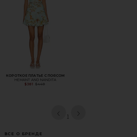
КОРОТКОЕ ПЛАТЬЕ С ПОЯСОМ
HEMANT AND NANDITA
Previous price:
$381
$448
page
of 1, currently selected
1
ВСЕ О БРЕНДЕ