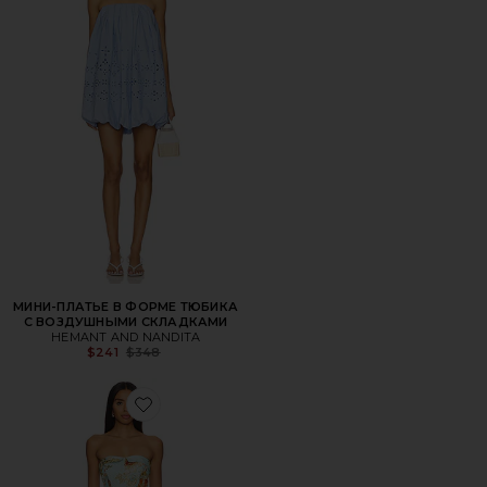
МИНИ-ПЛАТЬЕ В ФОРМЕ ТЮБИКА
С ВОЗДУШНЫМИ СКЛАДКАМИ
HEMANT AND NANDITA
Previous price:
$241
$348
Favorite КОРОТКОЕ ПЛАТЬЕ С ПОЯСОМ