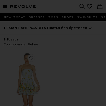
menu - shows more content
Revolve, Apparel & Fashion
Search
NEW TODAY
DRESSES
TOPS
SHOES
SWIMSUITS
SA
HEMANT AND NANDITA
Платья без бретелек
8
Товары
Сортировать
Refine
Favorite ПЛАТЬЕ DRESS