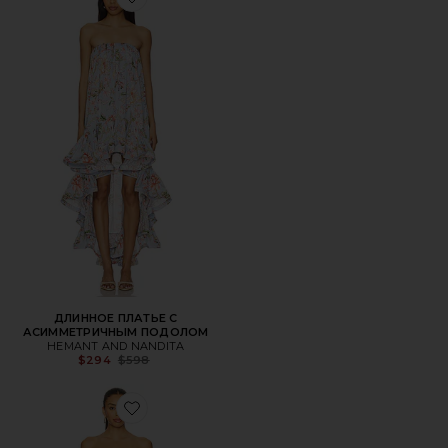
Favorite ДЛИННОЕ ПЛАТЬЕ С АСИММЕТРИЧНЫМ ПО
ДЛИННОЕ ПЛАТЬЕ С
АСИММЕТРИЧНЫМ ПОДОЛОМ
HEMANT AND NANDITA
Previous price:
$294
$598
Favorite МИНИ-ПЛАТЬЕ В ФОРМЕ ТЮБИКА С ВОЗДУ