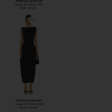
ПЛАТЬЕ JOCELYN
House of Harlow 1960
Previous price:
$70
$258
Favorite ПЛАТЬЕ GRAHAM
ПЛАТЬЕ GRAHAM
House of Harlow 1960
Previous price:
$205
$249