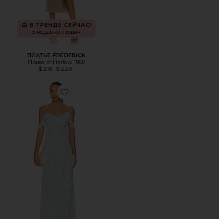
В ТРЕНДЕ СЕЙЧАС!
5 недавно продан
ПЛАТЬЕ FREDERICK
House of Harlow 1960
Previous price:
$216
$229
Favorite ВЕЧЕРНЕЕ ПЛАТЬЕ MANDY