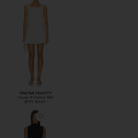
ПЛАТЬЕ FELICITY
House of Harlow 1960
Previous price:
$177
$229
Favorite ПЛАТЬЕ CAMERON