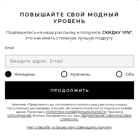
CLOSE MODAL
ПОВЫШАЙТЕ СВОЙ МОДНЫЙ
УРОВЕНЬ
Подпишитесь на нашу рассылку и получите
СКИДКУ 10%*
,
это как иметь стильную лучшую подругу.
ПЛАТЬЕ EMILEE
Email
House of Harlow 1960
Previous price:
$187
$219
Женщины
Мужчины
Оба
Favorite ВЕЧЕРНЕЕ ПЛАТЬЕ JACKIE
ПРОДОЛЖИТЬ
Нажимая «Продолжить», вы соглашаетесь получать нашу рассылку о новых
поступлениях, распродажах и акциях. Вы можете отказаться от подписки в любое
время. Посмотреть
ПОЛИТИКА КОНФИДЕНЦИАЛЬНОСТИ
. Просмотр
ОГРАНИЧЕНИЯ
. Жители Калифорнии, см. наш
УВЕДОМЛЕНИЕ О ФИНАНСОВЫХ
СТИМУЛАХ.
.
Нет, спасибо, я только хочу совершить покупку