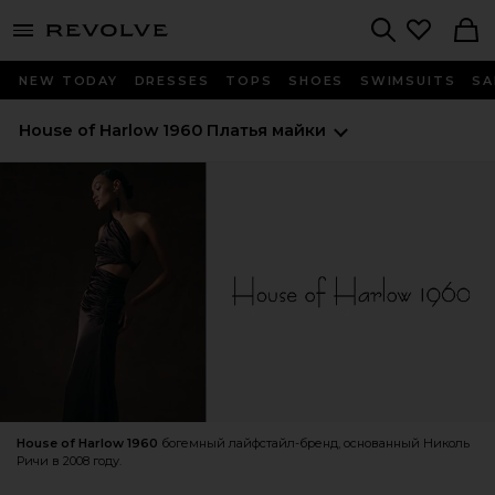
menu - shows more content
Revolve, Apparel & Fashion
Search
NEW TODAY
DRESSES
TOPS
SHOES
SWIMSUITS
SA
House of Harlow 1960
Платья майки
House of Harlow 1960
богемный лайфстайл-бренд, основанный Николь
Ричи в 2008 году.