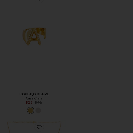
Favorite КОЛЬЦО BLAIRE
КОЛЬЦО BLAIRE
Casa Clara
Previous price:
$23
$42
Favorite КОЛЬЕ С ПОДВЕСКОЙ INITIAL