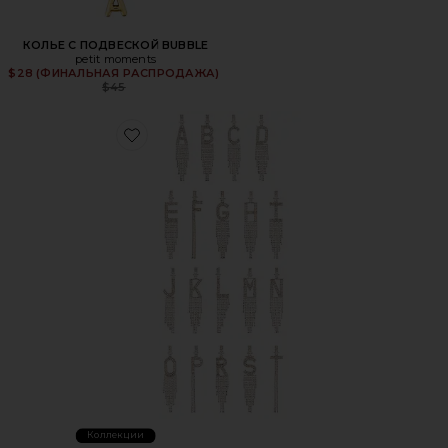
КОЛЬЕ С ПОДВЕСКОЙ BUBBLE
petit moments
$28 (ФИНАЛЬНАЯ РАСПРОДАЖА)
Previous price:
$45
Favorite СЕРЬГИ ALPHABET
Коллекции