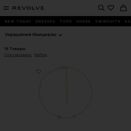
menu - shows more content
Revolve, Apparel & Fashion
Search
NEW TODAY
DRESSES
TOPS
SHOES
SWIMSUITS
SA
Украшения
Инициалы
16
Товары
Сортировать
Refine
Favorite ОЖЕРЕЛЬЕ PAVE