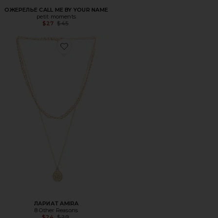
ОЖЕРЕЛЬЕ CALL ME BY YOUR NAME
petit moments
Previous price:
$27
$45
Favorite ЛАРИАТ AMIRA
ЛАРИАТ AMIRA
8 Other Reasons
Previous price:
$24
$29