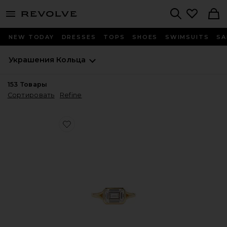
menu - shows more content
Revolve, Apparel & Fashion
Search
NEW TODAY
DRESSES
TOPS
SHOES
SWIMSUITS
SA
Украшения
Кольца
153
Товары
Сортировать
Refine
Favorite КОЛЬЦО EMERAL CUT BEZEL