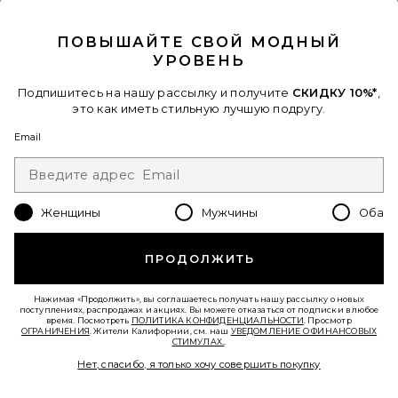
Favorite КОЛЬЦО С ЗАКЛЕПКОЙ THE HONEY RESIN
CLOSE MODAL
ПОВЫШАЙТЕ СВОЙ МОДНЫЙ
УРОВЕНЬ
Подпишитесь на нашу рассылку и получите
СКИДКУ 10%*
,
это как иметь стильную лучшую подругу.
Email
Женщины
Мужчины
Оба
ПРОДОЛЖИТЬ
КОЛЬЦО С ЗАКЛЕПКОЙ THE
HONEY RESIN
Нажимая «Продолжить», вы соглашаетесь получать нашу рассылку о новых
Luv AJ
поступлениях, распродажах и акциях. Вы можете отказаться от подписки в любое
$88
время. Посмотреть
ПОЛИТИКА КОНФИДЕНЦИАЛЬНОСТИ
. Просмотр
ОГРАНИЧЕНИЯ
. Жители Калифорнии, см. наш
УВЕДОМЛЕНИЕ О ФИНАНСОВЫХ
СТИМУЛАХ.
.
Нет, спасибо, я только хочу совершить покупку
Favorite КОЛЬЦО ABALONE HIDDEN GEM