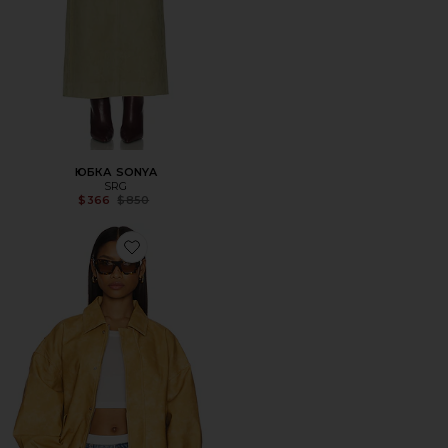
ЮБКА SONYA
SRG
Previous price:
$366
$850
Favorite КУРТКА KENNY