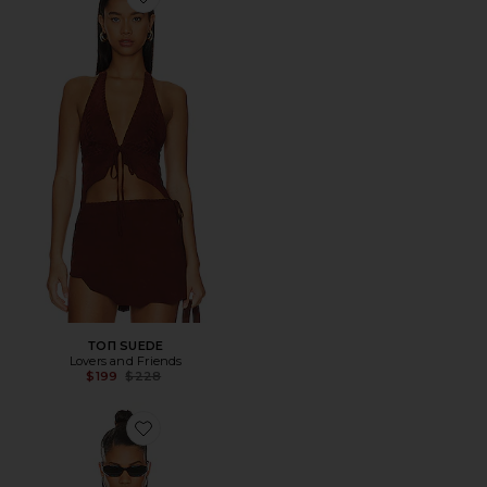
Favorite ТОП SUEDE
ТОП SUEDE
Lovers and Friends
Previous price:
$199
$228
Favorite КОСУХА BELLA