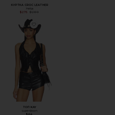
КУРТКА CROC LEATHER
Helsa
Previous price:
$275
$1,100
Favorite ТОП KAY
ТОП KAY
superdown
$64