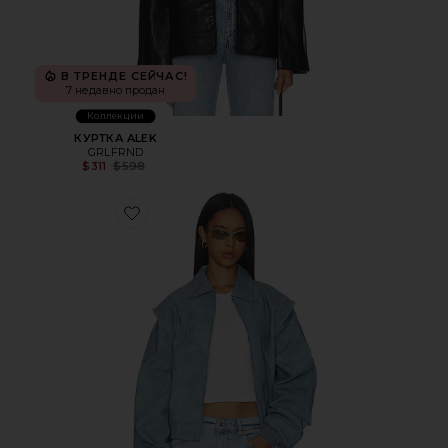
В ТРЕНДЕ СЕЙЧАС!
7 недавно продан
Коллекции
КУРТКА ALEK
GRLFRND
Previous price:
$311
$598
Favorite БОМБЕР VISTA