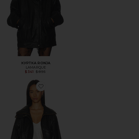
КУРТКА RONJA
LAMARQUE
Previous price:
$341
$895
Favorite КУРТКА SHORELINE FUNNEL