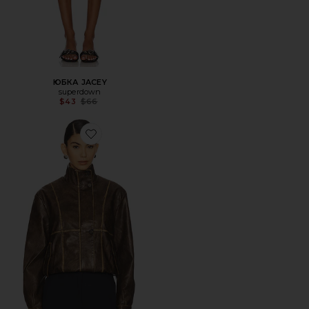
ЮБКА JACEY
superdown
Previous price:
$43
$66
Favorite КУРТКА BELLA