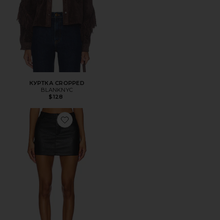
КУРТКА CROPPED
BLANKNYC
$128
Favorite ЮБКА JACEY