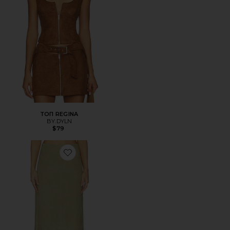
ТОП REGINA
BY.DYLN
$79
Favorite ЮБКА SONYA