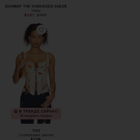
БОМБЕР THE OVERSIZED SUEDE
Helsa
Previous price:
$297
$989
Favorite ТОП
В ТРЕНДЕ СЕЙЧАС!
18 недавно продан
ТОП
Understated Leather
$278