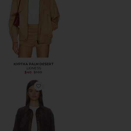
КУРТКА PALM DESERT
LIONESS
Previous price:
$40
$109
Favorite КУРТКА CROPPED