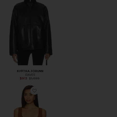
КУРТКА JORUNN
EAVES
Previous price:
$913
$1,099
Favorite ТОП REGINA