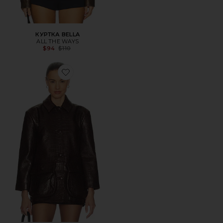
КУРТКА BELLA
ALL THE WAYS
Previous price:
$94
$110
Favorite КУРТКА CROC LEATHER