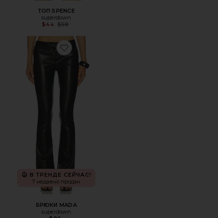
ТОП SPENCE
superdown
Previous price:
$44
$58
Favorite БРЮКИ MADA
В ТРЕНДЕ СЕЙЧАС!
7 недавно продан
БРЮКИ MADA
superdown