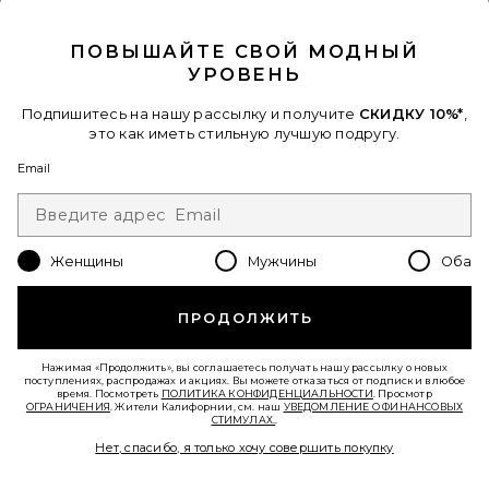
CLOSE MODAL
Favorite КУРТКА БОМБЕР KENNY
ПОВЫШАЙТЕ СВОЙ МОДНЫЙ
УРОВЕНЬ
Подпишитесь на нашу рассылку и получите
СКИДКУ 10%*
,
это как иметь стильную лучшую подругу.
Email
Женщины
Мужчины
Оба
ПРОДОЛЖИТЬ
КУРТКА БОМБЕР KENNY
LIONESS
Нажимая «Продолжить», вы соглашаетесь получать нашу рассылку о новых
$129
поступлениях, распродажах и акциях. Вы можете отказаться от подписки в любое
время. Посмотреть
ПОЛИТИКА КОНФИДЕНЦИАЛЬНОСТИ
. Просмотр
ОГРАНИЧЕНИЯ
. Жители Калифорнии, см. наш
УВЕДОМЛЕНИЕ О ФИНАНСОВЫХ
СТИМУЛАХ.
.
Favorite ПЛАТЬЕ MILA
Нет, спасибо, я только хочу совершить покупку