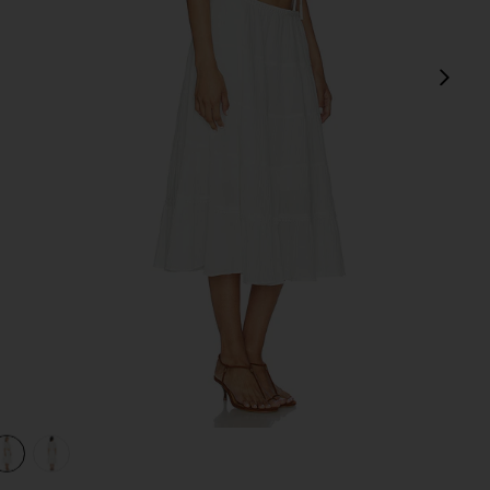
Сл
view 1 of 3 КОМПЛЕКТ BRIGHT SIDE in Clean Ivory
v