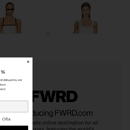
0%
исавшись на
овых
ях!
n Riyan Dress in Natural
Free People So In Love Mini Slip in Clean
Steve Madden
Ivory
Оба
$109
Free People
$118