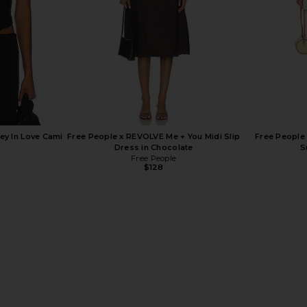
ey In Love Cami
Free People x REVOLVE Me + You Midi Slip
Free People
Dress in Chocolate
S
e
Free People
$128
 Top in Ivory
Free People x REVOLVE Me + You Midi
Free People 
Slip Dress in Yellow
Free People
$128