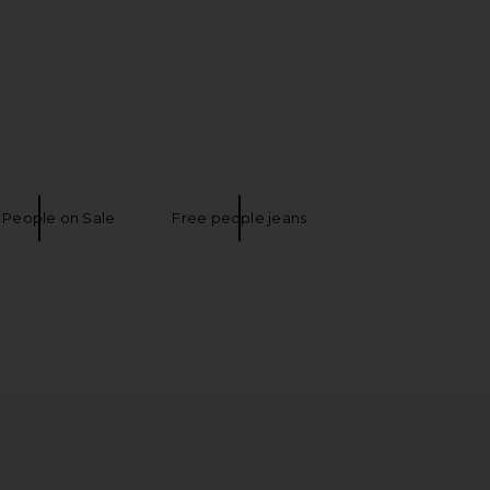
 People on Sale
Free people jeans
er Capri Pant in Black
With Jean Sharni Skirt in Off White
Geel
With Jean
$97
$204