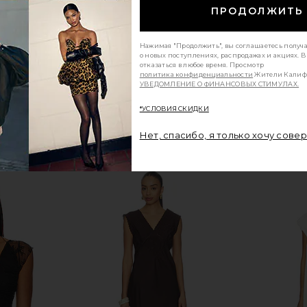
ПРОДОЛЖИТЬ
Нажимая "Продолжить", вы соглашаетесь получ
о новых поступлениях, распродажах и акциях. 
отказаться в любое время. Просмотр
политика конфиденциальности
Жители Калиф
УВЕДОМЛЕНИЕ О ФИНАНСОВЫХ СТИМУЛАХ.
*УСЛОВИЯ СКИДКИ
Нет, спасибо, я только хочу сове
gel Maxi Dress
Free People Easy Does It Set in Ice
Steve Madden
am
Crush
Free People
$198