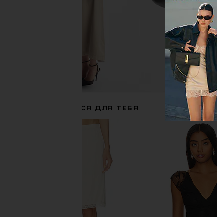
РЕКОМЕНДУЕТСЯ ДЛЯ ТЕБЯ
GUIZIO Paloma Skirt in Black
Free People x free-est An
GUIZIO
In Buttercre
$108
Free People
$118