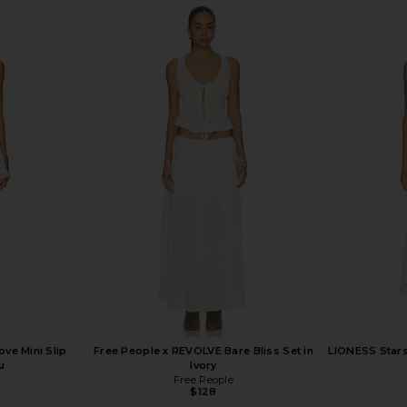
ove Mini Slip
Free People x REVOLVE Bare Bliss Set in
LIONESS Stars
u
Ivory
Free People
$128