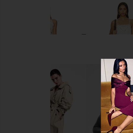
Free People Maeberrie Set in Ivory
Free People Kiss Me Later
Free People
Clean Ivory
$221
$298
Free People
Previous price:
$128