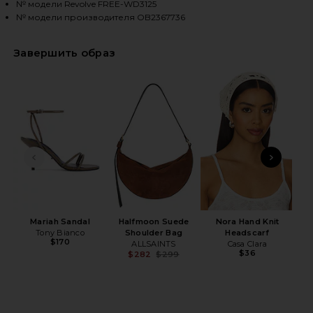
№ модели Revolve FREE-WD3125
№ модели производителя OB2367736
HARE BRIGHT SIDE SET IN CLEAN IVORY ON FACEBO
HARE BRIGHT SIDE SET IN CLEAN IVORY ON TWITTER
HARE BRIGHT SIDE SET IN CLEAN IVORY ON PINTERE
Завершить образ
ПРЕДЫДУЩИЙ СЛАЙД
СЛЕ
С
Mariah Sandal
Halfmoon Suede
Nora Hand Knit
Tony Bianco
Shoulder Bag
Headscarf
$170
ALLSAINTS
Casa Clara
$36
$282
$299
Previous price: