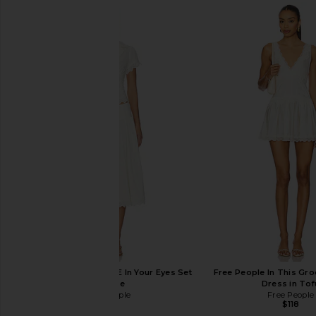
Free People x REVOLVE In Your Eyes Set
Free People In This Gro
in White
Dress in Tof
Free People
Free People
$168
$118