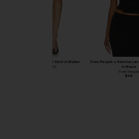
LIONESS Bella Midi Skirt in Butter
Free People x Revolve Lac
LIONESS
in Black
$65
Free Peopl
$48
With Jean Belinda Top in White Lace
Free People Day Dreamer
With Jean
Free People
$176
$98