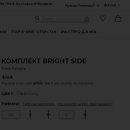
ЛАТНАЯ Доставка И Возврат
ВХОД
Нужна Помощь?
Развернуть Для
Поиск: Site
Избранные
Поиск
Визуальный поиск
Ther
ИНЫ
ГОРЯЧИЙ СПИСОК
РАСПРОДАЖА
КОМПЛЕКТ BRIGHT SIDE
Fr
bran
Free People
$168
Affirm
Pay over time with
. See if you qualify at checkout.
Цвет:
Clean Ivory
Plea
Размер:
Таблица размеров
Не можете найти свой размер?
XS
S
M
L
XL
Size:
Size:
Size:
Size:
Size: