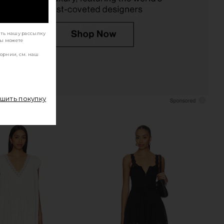
ать нашу рассылку
Вы можете
орнии, см. наш
ршить покупку
 Vita Dress in Chocolate
Frankies Bikinis Soleil Cotton Midi Dress
Martini
in Sleepy Angel
Steve Madden
Frankies Bikinis
$109
$250