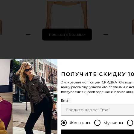
показать больше
ПОЛУЧИТЕ СКИДКУ 1
Эй, красавчик! Получи
СКИДКА 10%
подп
нашу рассылку, узнавайте первыми о н
поступлениях, распродажах и промо акци
Email
 Slip Dress in
Sanctuary Poplin Prairie Skirt in White
Steve Madde
Sanctuary
Женщины
Мужчины
$89