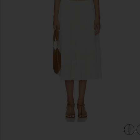
предыдущие слайды
view 3 of 3 КОМПЛЕКТ BRIGHT SIDE in Clean Ivory