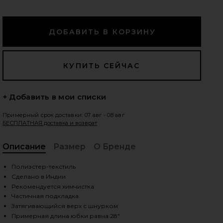
едующие слайды
+ Добавить в мои списки
Примерный срок доставки: 07 авг - 08 авг
БЕСПЛАТНАЯ доставка и возврат
Описание
Размер
О Бренде
, C
Полиэстер-текстиль
Сделано в Индии
Рекомендуется химчистка
Частичная подкладка
iew 2 of 3 КОМПЛЕКТ BRIGHT SIDE in Clean Ivory
vie
Затягивающийся верх с шнурком
Примерная длина юбки равна 28"